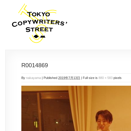
R0014869
By
nakayama
|
Published
2019年7月13日
|
Full size is
880 × 583
pixels