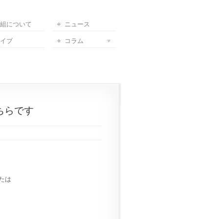
組について
ニュース
イブ
コラム
ちらです
。
たは
）