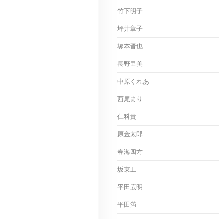
竹下明子
坪井章子
塚本晋也
長野里美
中原くれあ
西尾まり
仁科貴
原金太郎
春海四方
坂東工
平田広明
平田満