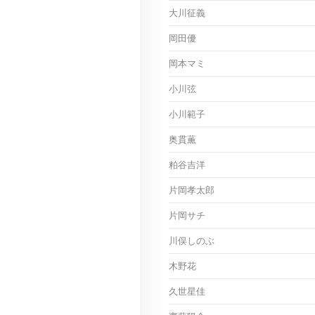
大川征義
岡田優
岡本マミ
小川弦
小川範子
奥貫薫
粕谷吉洋
片岡孝太郎
片岡サチ
川俣しのぶ
木野花
久世星佳