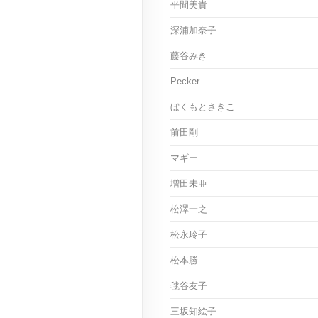
平間美貴
深浦加奈子
藤谷みき
Pecker
ぼくもとさきこ
前田剛
マギー
増田未亜
松澤一之
松永玲子
松本勝
毬谷友子
三坂知絵子