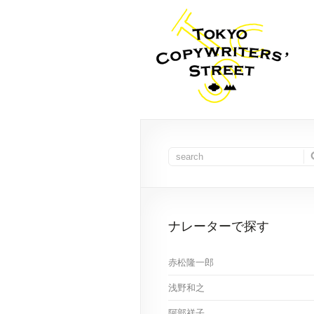
ナレーターで探す
赤松隆一郎
浅野和之
阿部祥子