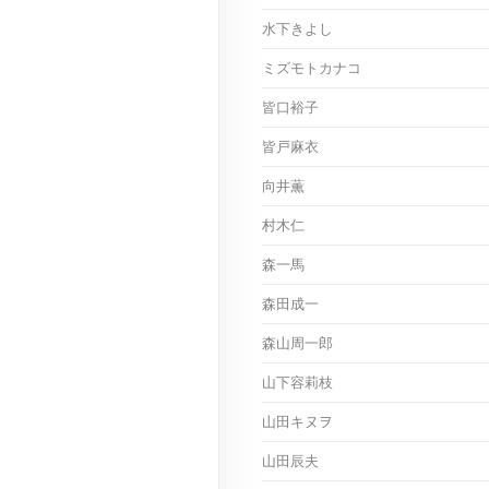
水下きよし
ミズモトカナコ
皆口裕子
皆戸麻衣
向井薫
村木仁
森一馬
森田成一
森山周一郎
山下容莉枝
山田キヌヲ
山田辰夫