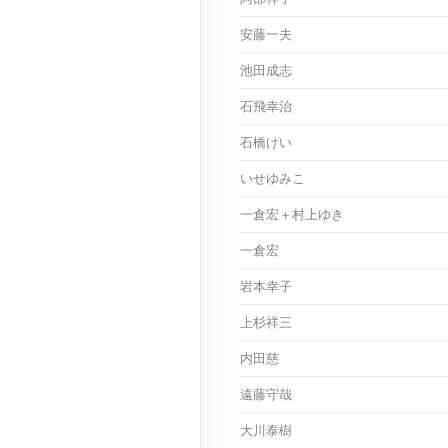
安藤一夫
池田成志
石飛幸治
石橋けい
いせゆみこ
一倉宏＋村上ゆき
一倉宏
岩本幸子
上杉祥三
内田慈
遠藤守哉
大川泰樹