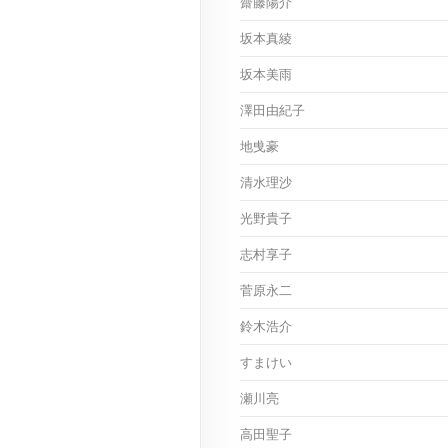
齋藤陽介
坂本真綾
坂本美雨
澤田由紀子
地曵豪
清水理沙
光野貴子
志村享子
菅原永二
鈴木浩介
すまけい
瀬川亮
高田聖子