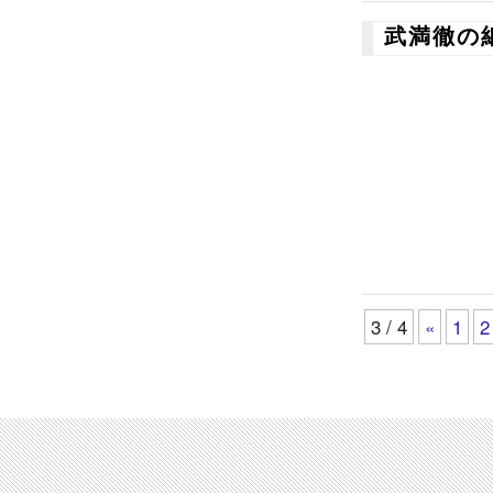
武満徹の
3 / 4
«
1
2