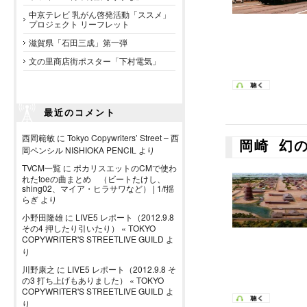
中京テレビ 乳がん啓発活動「ススメ」
プロジェクト リーフレット
滋賀県「石田三成」第一弾
文の里商店街ポスター「下村電気」
最近のコメント
西岡範敏
に
Tokyo Copywriters’ Street – 西
岡崎 幻
岡ペンシル NISHIOKA PENCIL
より
TVCM一覧
に
ポカリスエットのCMで使わ
れたtoeの曲まとめ （ビートたけし、
shing02、マイア・ヒラサワなど） | 1/f揺
らぎ
より
小野田隆雄
に
LIVE5 レポート（2012.9.8
その4 押したり引いたり） « TOKYO
COPYWRITER'S STREETLIVE GUILD
よ
り
川野康之
に
LIVE5 レポート（2012.9.8 そ
の3 打ち上げもありました） « TOKYO
COPYWRITER'S STREETLIVE GUILD
よ
り