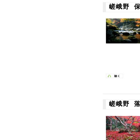
嵯峨野 
嵯峨野 