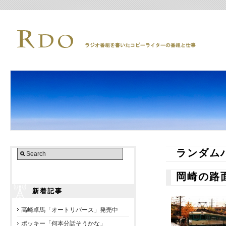
ランダム
岡崎の路
新着記事
高崎卓馬「オートリバース」発売中
ポッキー「何本分話そうかな」