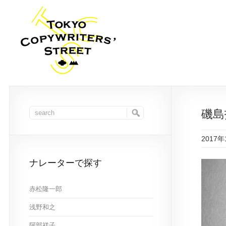
磯島
2017年
ナレーターで探す
赤松隆一郎
浅野和之
阿部祥子