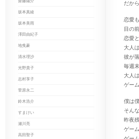
齋藤陽介
だか
坂本真綾
恋愛
坂本美雨
目の
澤田由紀子
恋愛
地曵豪
大人
彼が
清水理沙
毎週
光野貴子
大人
志村享子
ゲー
菅原永二
僕は
鈴木浩介
そん
すまけい
昨夜
瀬川亮
ゲー
高田聖子
ゲー