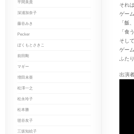
平間美貴
それ
深浦加奈子
ゲー
「飯
藤谷みき
「食
Pecker
そし
ぼくもとさきこ
ゲー
前田剛
ふた
マギー
出演
増田未亜
松澤一之
松永玲子
松本勝
毬谷友子
三坂知絵子