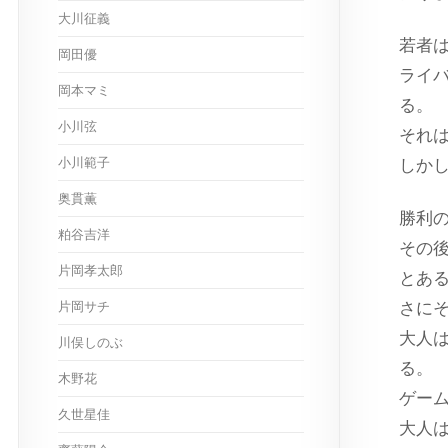
大川征義
若者
岡田優
ライ
岡本マミ
る。
小川弦
それ
小川範子
しか
奥貫薫
勝利
粕谷吉洋
その
片岡孝太郎
とあ
片岡サチ
さに
大人
川俣しのぶ
る。
木野花
ゲー
久世星佳
大人