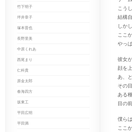
竹下明子
こう
結構
坪井章子
しか
塚本晋也
ここ
長野里美
やっ
中原くれあ
彼女
西尾まり
顔を
仁科貴
あ、
原金太郎
その
春海四方
ある
坂東工
目の
平田広明
僕ら
平田満
ここ