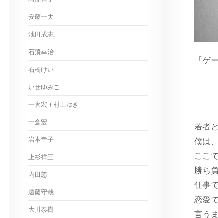
安藤一夫
池田成志
石飛幸治
「ゲ
石橋けい
ス
いせゆみこ
一倉宏＋村上ゆき
一倉宏
若者
岩本幸子
僕は
ここ
上杉祥三
勝ち
内田慈
仕事
遠藤守哉
恋愛
大川泰樹
言う