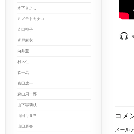
水下きよし
ミズモトカナコ
皆口裕子
皆戸麻衣
向井薫
村木仁
森一馬
森田成一
森山周一郎
山下容莉枝
コメ
山田キヌヲ
山田辰夫
メール