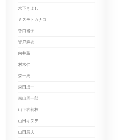
水下きよし
ミズモトカナコ
皆口裕子
皆戸麻衣
向井薫
村木仁
森一馬
森田成一
森山周一郎
山下容莉枝
山田キヌヲ
山田辰夫