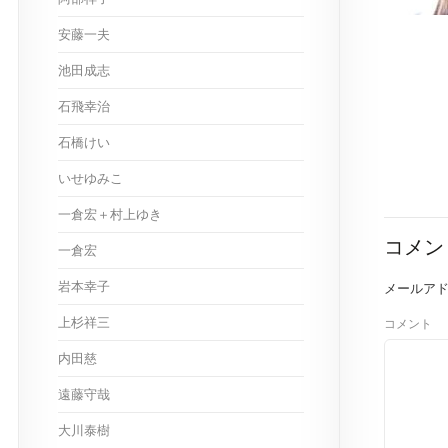
安藤一夫
池田成志
石飛幸治
石橋けい
いせゆみこ
一倉宏＋村上ゆき
コメン
一倉宏
岩本幸子
メールア
上杉祥三
コメント
内田慈
遠藤守哉
大川泰樹