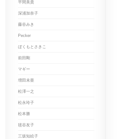
平間美貴
深浦加奈子
藤谷みき
Pecker
ぼくもとさきこ
前田剛
マギー
増田未亜
松澤一之
松永玲子
松本勝
毬谷友子
三坂知絵子