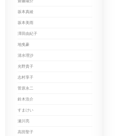
齋藤陽介
坂本真綾
坂本美雨
澤田由紀子
地曵豪
清水理沙
光野貴子
志村享子
菅原永二
鈴木浩介
すまけい
瀬川亮
高田聖子