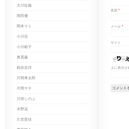
大川征義
名前
*
岡田優
岡本マミ
メール
*
小川弦
サイト
小川範子
奥貫薫
粕谷吉洋
上に表示さ
片岡孝太郎
片岡サチ
川俣しのぶ
木野花
久世星佳