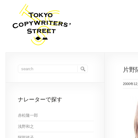
片野
2000年1
ナレーターで探す
赤松隆一郎
浅野和之
阿部祥子