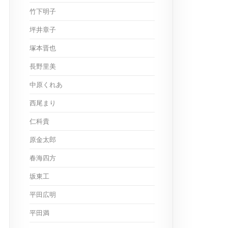
竹下明子
坪井章子
塚本晋也
長野里美
中原くれあ
西尾まり
仁科貴
原金太郎
春海四方
坂東工
平田広明
平田満