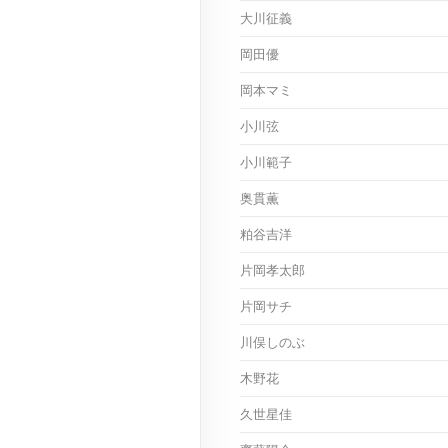
大川征義
岡田優
岡本マミ
小川弦
小川範子
奥貫薫
粕谷吉洋
片岡孝太郎
片岡サチ
川俣しのぶ
木野花
久世星佳