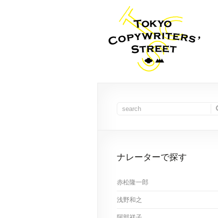
ナレーターで探す
赤松隆一郎
浅野和之
阿部祥子