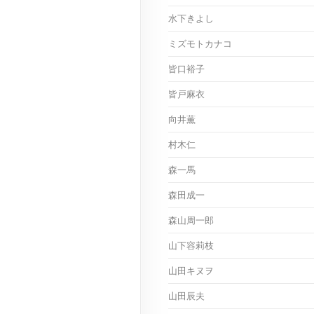
水下きよし
ミズモトカナコ
皆口裕子
皆戸麻衣
向井薫
村木仁
森一馬
森田成一
森山周一郎
山下容莉枝
山田キヌヲ
山田辰夫