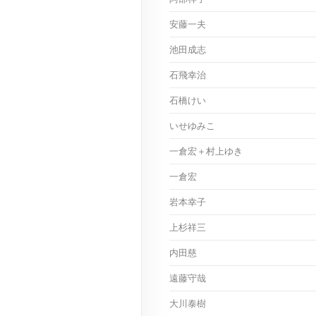
安藤一夫
池田成志
石飛幸治
石橋けい
いせゆみこ
一倉宏＋村上ゆき
一倉宏
岩本幸子
上杉祥三
内田慈
遠藤守哉
大川泰樹