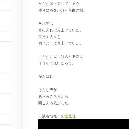
そんな気さえしてしまう
儚さに輪をかけた色白の桜。
それでも
目に入れば見上げていた。
道行く人々も
同じように見上げていた。
こんなに見上げられる花は
そうそう無いだろう。
がんばれ
そんな声が
あちらこちらから
聞こえる気がした。
出演者情報：
久世星佳