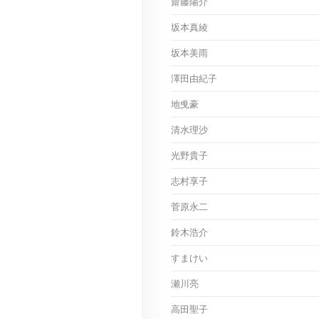
齋藤陽介
坂本真綾
坂本美雨
澤田由紀子
地曵豪
清水理沙
光野貴子
志村享子
菅原永二
鈴木浩介
すまけい
瀬川亮
高田聖子