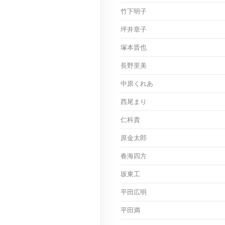
竹下明子
坪井章子
塚本晋也
長野里美
中原くれあ
西尾まり
仁科貴
原金太郎
春海四方
坂東工
平田広明
平田満