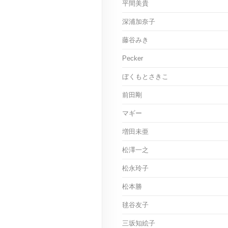
平間美貴
深浦加奈子
藤谷みき
Pecker
ぼくもとさきこ
前田剛
マギー
増田未亜
松澤一之
松永玲子
松本勝
毬谷友子
三坂知絵子