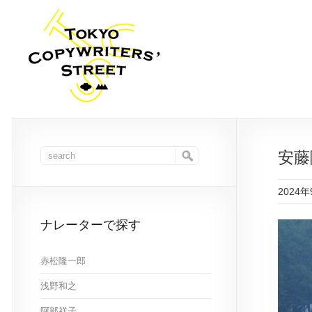
安藤
2024
ナレーターで探す
赤松隆一郎
浅野和之
阿部祥子