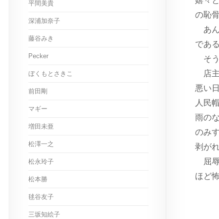
嬉々
平間美貴
の恥
深浦加奈子
あん
藤谷みき
であ
Pecker
そう
店主
ぼくもとさきこ
悪い
前田剛
人民
マギー
雨の
増田未亜
のみ
松澤一之
剥が
屈辱
松永玲子
ほど
松本勝
毬谷友子
三坂知絵子