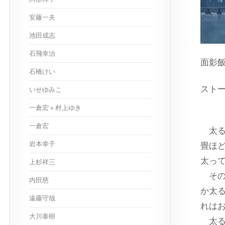
安藤一夫
池田成志
石飛幸治
面影
石橋けい
スト
いせゆみこ
一倉宏＋村上ゆき
一倉宏
太る
岩本幸子
畳ほ
太っ
上杉祥三
その
内田慈
か太
遠藤守哉
れは
大川泰樹
太る