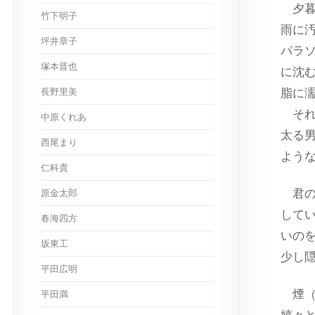
夕暮
竹下明子
雨に
坪井章子
パラ
塚本晋也
に沈
長野里美
脂に
それ
中原くれあ
太る
西尾まり
よう
仁科貴
君の
原金太郎
して
春海四方
いの
坂東工
少し
平田広明
煙（
平田満