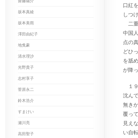
齋藤陽介
口紅
坂本真綾
しつ
坂本美雨
二重
中国
澤田由紀子
点の
地曵豪
どひ
清水理沙
を舐
光野貴子
が降
志村享子
１９
菅原永二
沈ん
鈴木浩介
無き
すまけい
覆っ
瀬川亮
見え
い自
高田聖子