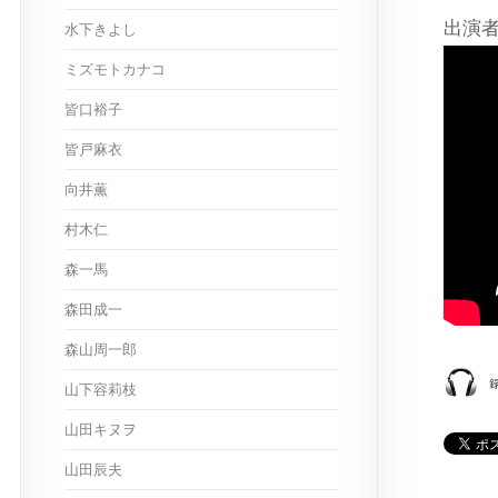
出演
水下きよし
ミズモトカナコ
皆口裕子
皆戸麻衣
向井薫
村木仁
森一馬
森田成一
森山周一郎
山下容莉枝
山田キヌヲ
山田辰夫