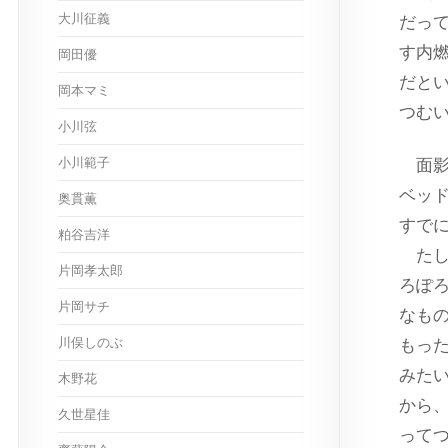
大川征義
だっ
す内
岡田優
だと
岡本マミ
つむ
小川弦
小川範子
面影
ベッ
奥貫薫
すで
粕谷吉洋
たし
片岡孝太郎
ろぽ
片岡サチ
なも
川俣しのぶ
もっ
みた
木野花
から
久世星佳
って