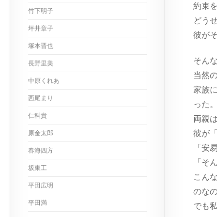
約束
竹下明子
どう
坪井章子
彼が
塚本晋也
そん
長野里美
当然
中原くれあ
家族
西尾まり
った
仁科貴
両親
彼が
原金太郎
「安
春海四方
「そ
坂東工
こん
平田広明
のな
平田満
でも