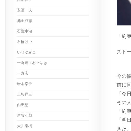
安藤一夫
池田成志
石飛幸治
「約
石橋けい
スト
いせゆみこ
出演
一倉宏＋村上ゆき
一倉宏
今の
岩本幸子
前に
「今
上杉祥三
その
内田慈
「約
遠藤守哉
「明
大川泰樹
きた