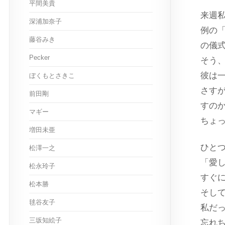
平間美貴
来週
深浦加奈子
例の
藤谷みき
の儀
Pecker
そう
彼は
ぼくもとさきこ
さす
前田剛
すの
マギー
ちょ
増田未亜
ひと
松澤一之
「愛
松永玲子
すぐ
松本勝
そし
毬谷友子
私だ
三坂知絵子
忘れ