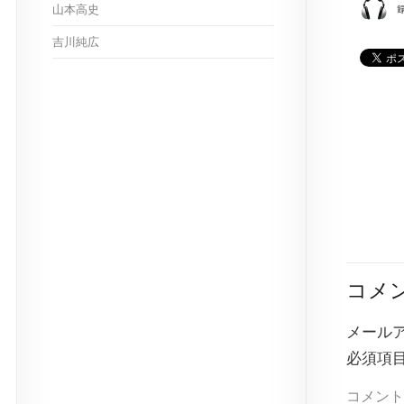
山本高史
吉川純広
コメ
メール
必須項
コメント