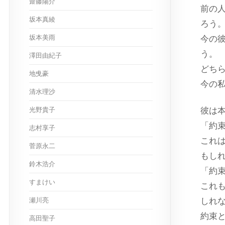
齋藤陽介
前の
坂本真綾
ろう
坂本美雨
今の
う。
澤田由紀子
どち
地曵豪
今の
清水理沙
光野貴子
彼は
「約
志村享子
これ
菅原永二
もし
鈴木浩介
「約
すまけい
これ
瀬川亮
しれ
約束
高田聖子