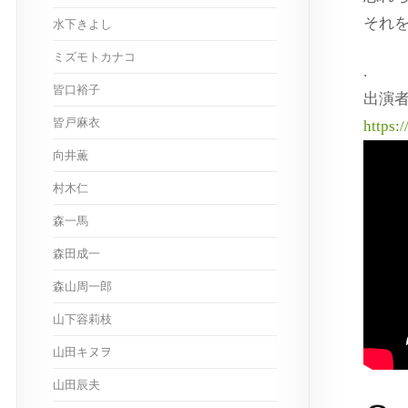
それ
水下きよし
ミズモトカナコ
.
皆口裕子
出演
皆戸麻衣
https:
向井薫
村木仁
森一馬
森田成一
森山周一郎
山下容莉枝
山田キヌヲ
山田辰夫