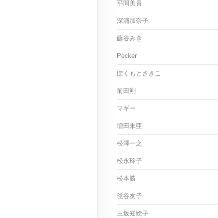
平間美貴
深浦加奈子
藤谷みき
Pecker
ぼくもとさきこ
前田剛
マギー
増田未亜
松澤一之
松永玲子
松本勝
毬谷友子
三坂知絵子