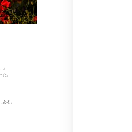
。」
った。
にある。