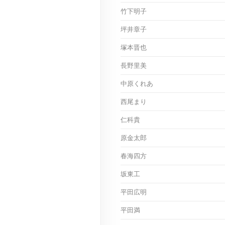
竹下明子
坪井章子
塚本晋也
長野里美
中原くれあ
西尾まり
仁科貴
原金太郎
春海四方
坂東工
平田広明
平田満