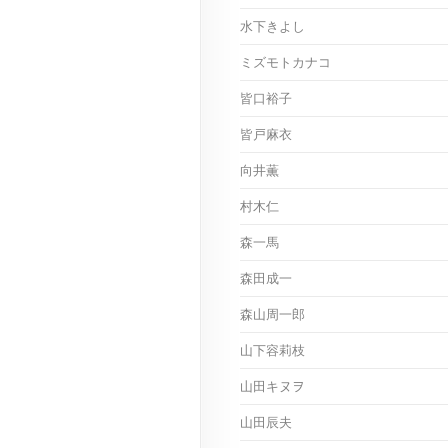
水下きよし
ミズモトカナコ
皆口裕子
皆戸麻衣
向井薫
村木仁
森一馬
森田成一
森山周一郎
山下容莉枝
山田キヌヲ
山田辰夫