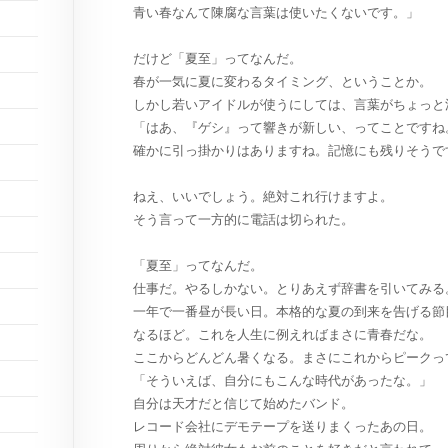
青い春なんて陳腐な言葉は使いたくないです。」
だけど「夏至」ってなんだ。
春が一気に夏に変わるタイミング、ということか。
しかし若いアイドルが使うにしては、言葉がちょっと
「はあ、『ゲシ』って響きが新しい、ってことですね
確かに引っ掛かりはありますね。記憶にも残りそうで
ねえ、いいでしょう。絶対これ行けますよ。
そう言って一方的に電話は切られた。
「夏至」ってなんだ。
仕事だ。やるしかない。とりあえず辞書を引いてみる
一年で一番昼が長い日。本格的な夏の到来を告げる節
なるほど。これを人生に例えればまさに青春だな。
ここからどんどん暑くなる。まさにこれからピークっ
「そういえば、自分にもこんな時代があったな。」
自分は天才だと信じて始めたバンド。
レコード会社にデモテープを送りまくったあの日。