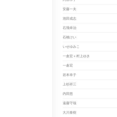
安藤一夫
池田成志
石飛幸治
石橋けい
いせゆみこ
一倉宏＋村上ゆき
一倉宏
岩本幸子
上杉祥三
内田慈
遠藤守哉
大川泰樹