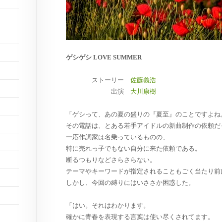
ゲシゲシ LOVE SUMMER
ストーリー
佐藤義浩
出演
大川康樹
「ゲシって、あの夏の盛りの『夏至』のことですよね
その電話は、とある若手アイドルの新曲制作の依頼だ
一応作詞家は名乗っているものの、
特に売れっ子でもない自分に来た依頼である。
断るつもりなどさらさらない。
テーマやキーワードが指定されることもごく当たり前
しかし、今回の縛りにはいささか困惑した。
「はい。それはわかります。
確かに青春を表現する言葉は使い尽くされてます。