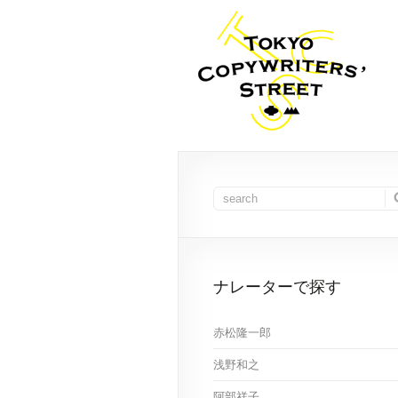
ナレーターで探す
赤松隆一郎
浅野和之
阿部祥子