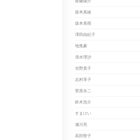
齋藤陽介
坂本真綾
坂本美雨
澤田由紀子
地曵豪
清水理沙
光野貴子
志村享子
菅原永二
鈴木浩介
すまけい
瀬川亮
高田聖子