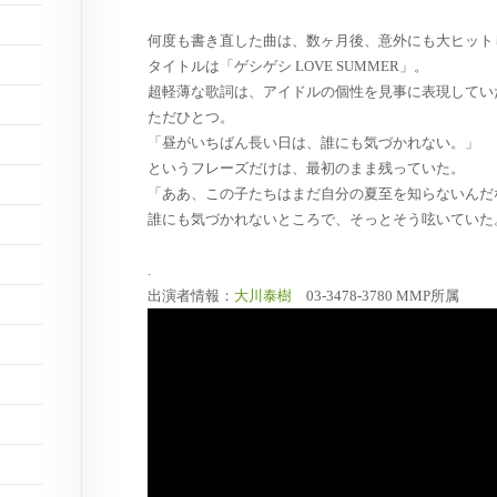
何度も書き直した曲は、数ヶ月後、意外にも大ヒット
タイトルは「ゲシゲシ LOVE SUMMER」。
超軽薄な歌詞は、アイドルの個性を見事に表現してい
ただひとつ。
「昼がいちばん長い日は、誰にも気づかれない。」
というフレーズだけは、最初のまま残っていた。
「ああ、この子たちはまだ自分の夏至を知らないんだ
誰にも気づかれないところで、そっとそう呟いていた
.
出演者情報：
大川泰樹
03-3478-3780 MMP所属