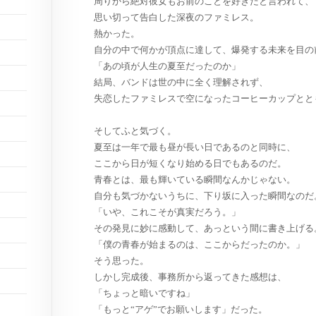
周りから絶対彼女もお前のことを好きだと言われて、
思い切って告白した深夜のファミレス。
熱かった。
自分の中で何かが頂点に達して、爆発する未来を目の
「あの頃が人生の夏至だったのか」
結局、バンドは世の中に全く理解されず、
失恋したファミレスで空になったコーヒーカップとと
そしてふと気づく。
夏至は一年で最も昼が長い日であるのと同時に、
ここから日が短くなり始める日でもあるのだ。
青春とは、最も輝いている瞬間なんかじゃない。
自分も気づかないうちに、下り坂に入った瞬間なのだ
「いや、これこそが真実だろう。」
その発見に妙に感動して、あっという間に書き上げる
「僕の青春が始まるのは、ここからだったのか。」
そう思った。
しかし完成後、事務所から返ってきた感想は、
「ちょっと暗いですね」
「もっと“アゲ”でお願いします」だった。