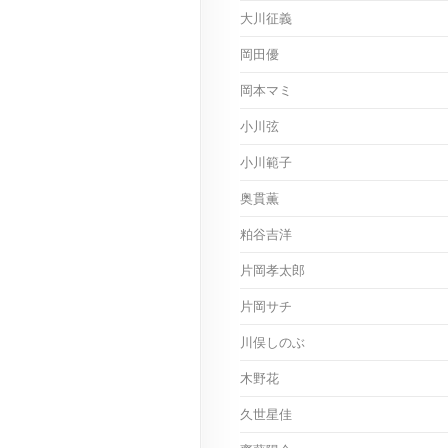
大川征義
岡田優
岡本マミ
小川弦
小川範子
奥貫薫
粕谷吉洋
片岡孝太郎
片岡サチ
川俣しのぶ
木野花
久世星佳