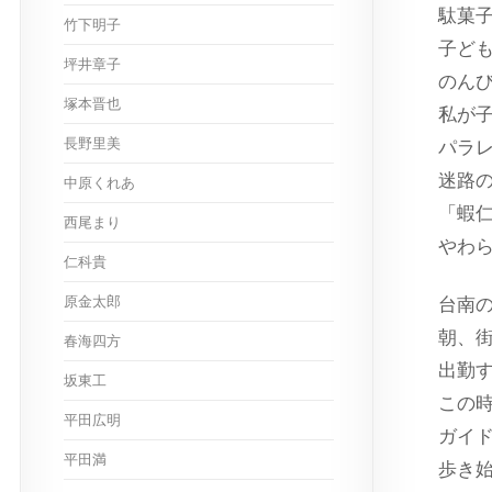
駄菓
竹下明子
子ど
坪井章子
のん
塚本晋也
私が
長野里美
パラ
迷路
中原くれあ
「蝦
西尾まり
やわ
仁科貴
原金太郎
台南
朝、
春海四方
出勤
坂東工
この
平田広明
ガイ
平田満
歩き