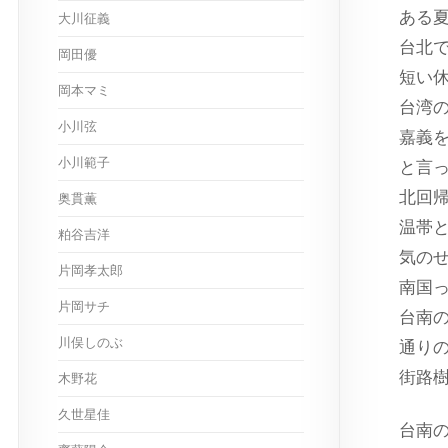
ある
大川征義
台北
岡田優
短い
岡本マミ
台湾
小川弦
嘉義
小川範子
と言
北回帰
奥貫薫
温帯
粕谷吉洋
気の
片岡孝太郎
南国
片岡サチ
台南
川俣しのぶ
通り
街路
木野花
久世星佳
台南