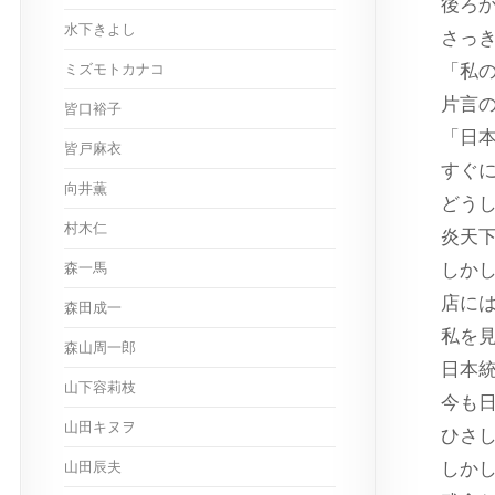
後ろ
水下きよし
さっ
ミズモトカナコ
「私
片言
皆口裕子
「日
皆戸麻衣
すぐ
向井薫
どう
村木仁
炎天
森一馬
しか
店に
森田成一
私を
森山周一郎
日本
山下容莉枝
今も
山田キヌヲ
ひさ
山田辰夫
しか