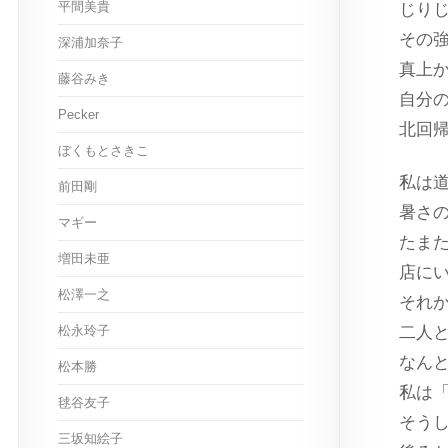
平間美貴
じり
その
深浦加奈子
真上
藤谷みき
自分
Pecker
北回
ぼくもとさきこ
私は
前田剛
暑さ
マギー
たま
増田未亜
店に
松澤一之
それ
松永玲子
二人
なん
松本勝
私は
毬谷友子
そう
三坂知絵子