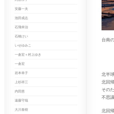
安藤一夫
池田成志
石飛幸治
石橋けい
台南
いせゆみこ
ス
一倉宏＋村上ゆき
一倉宏
岩本幸子
北半
北回
上杉祥三
その
内田慈
不思
遠藤守哉
大川泰樹
北回