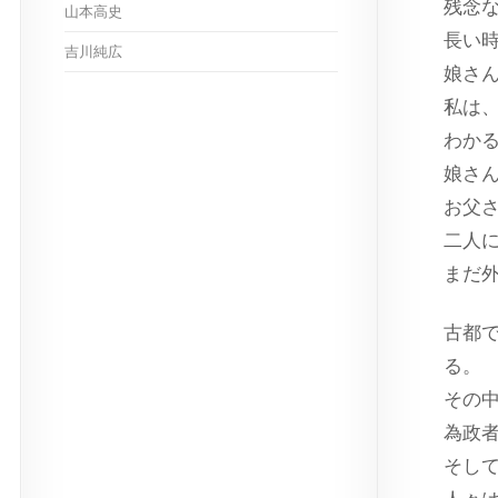
残念
山本高史
長い
吉川純広
娘さ
私は
わか
娘さ
お父
二人
まだ
古都
る。
その
為政
そし