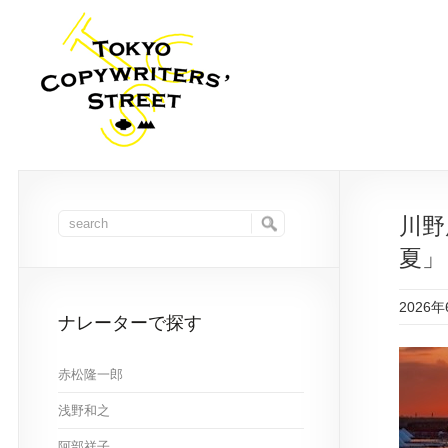
川野
夏」
2026
ナレーターで探す
赤松隆一郎
浅野和之
阿部祥子