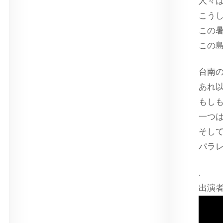
人々
こう
この
この
台南
あれ
もし
一つ
そし
パラ
.
出演