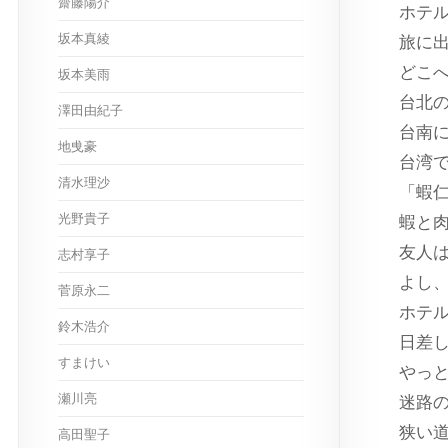
齋藤陽介
ホテ
坂本真綾
旅に
どこ
坂本美雨
台北
澤田由紀子
台南
地曵豪
台湾
清水理沙
「蝦
光野貴子
蝦と
友人
志村享子
よし
菅原永二
ホテ
鈴木浩介
日差
すまけい
やっ
瀬川亮
迷路
狭い
高田聖子