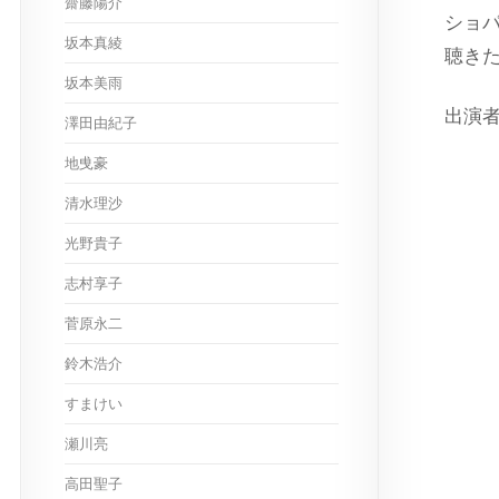
齋藤陽介
ショ
坂本真綾
聴き
坂本美雨
出演
澤田由紀子
地曵豪
清水理沙
光野貴子
志村享子
菅原永二
鈴木浩介
すまけい
瀬川亮
高田聖子