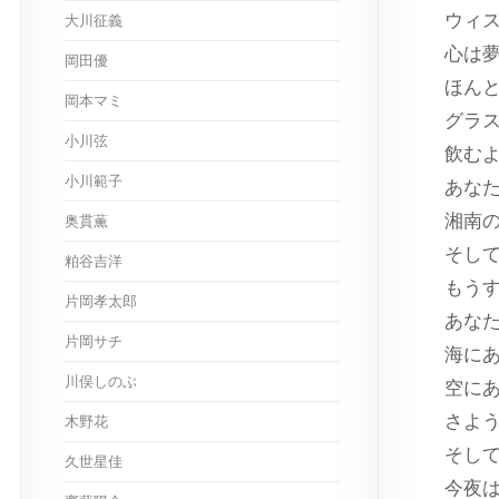
ウィ
大川征義
心は
岡田優
ほん
岡本マミ
グラ
小川弦
飲む
小川範子
あな
湘南
奥貫薫
そし
粕谷吉洋
もう
片岡孝太郎
あな
片岡サチ
海に
川俣しのぶ
空に
さよ
木野花
そし
久世星佳
今夜