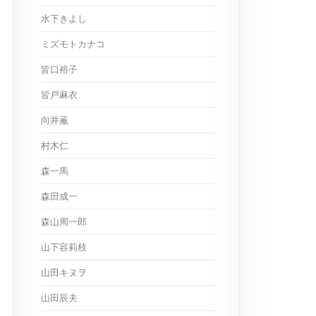
水下きよし
ミズモトカナコ
皆口裕子
皆戸麻衣
向井薫
村木仁
森一馬
森田成一
森山周一郎
山下容莉枝
山田キヌヲ
山田辰夫