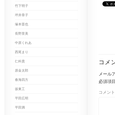
竹下明子
坪井章子
塚本晋也
長野里美
中原くれあ
西尾まり
コメ
仁科貴
原金太郎
メール
春海四方
必須項
坂東工
コメント
平田広明
平田満