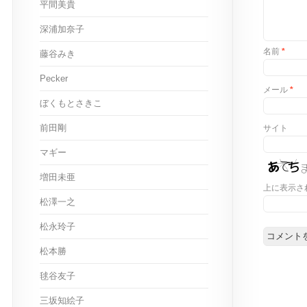
平間美貴
深浦加奈子
名前
*
藤谷みき
Pecker
メール
*
ぼくもとさきこ
前田剛
サイト
マギー
増田未亜
上に表示さ
松澤一之
松永玲子
松本勝
毬谷友子
三坂知絵子