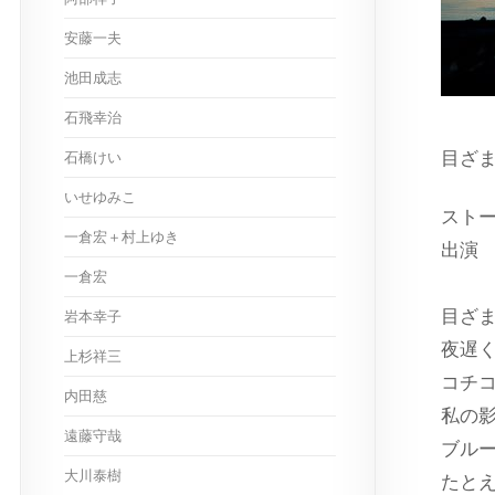
安藤一夫
池田成志
石飛幸治
目ざ
石橋けい
いせゆみこ
スト
一倉宏＋村上ゆき
出
一倉宏
目ざ
岩本幸子
夜遅
上杉祥三
コチ
内田慈
私の
遠藤守哉
ブル
大川泰樹
たと