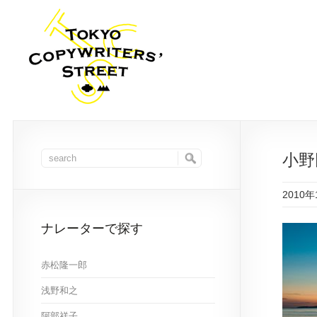
小野
2010
ナレーターで探す
赤松隆一郎
浅野和之
阿部祥子