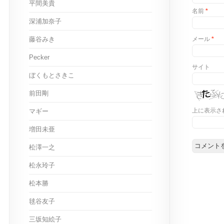
平間美貴
名前
*
深浦加奈子
藤谷みき
メール
*
Pecker
サイト
ぼくもとさきこ
前田剛
上に表示さ
マギー
増田未亜
松澤一之
松永玲子
松本勝
毬谷友子
三坂知絵子