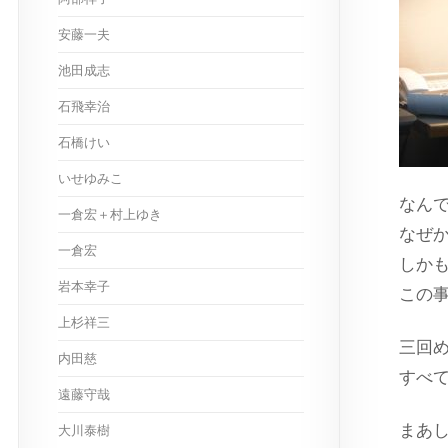
安藤一夫
池田成志
石飛幸治
石橋けい
いせゆみこ
なん
一倉宏＋村上ゆき
なぜ
一倉宏
しか
岩本幸子
この
上杉祥三
三回
内田慈
すべ
遠藤守哉
まあ
大川泰樹