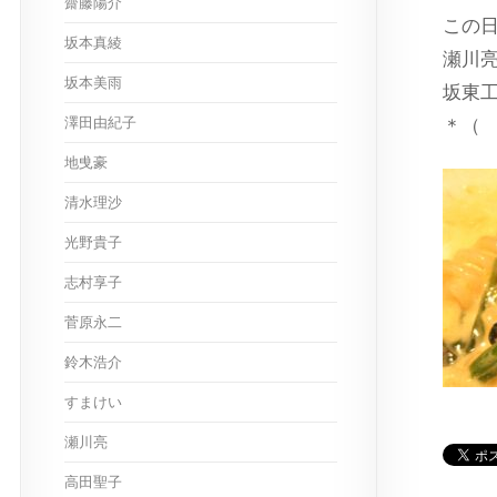
齋藤陽介
この
坂本真綾
瀬川
坂本美雨
坂東
澤田由紀子
＊（
地曵豪
清水理沙
光野貴子
志村享子
菅原永二
鈴木浩介
すまけい
瀬川亮
高田聖子