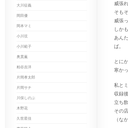
威張
大川征義
そも
岡田優
威張
岡本マミ
しか
小川弦
あん
ば。
小川範子
奥貫薫
とに
粕谷吉洋
寒か
片岡孝太郎
私と
片岡サチ
収録
川俣しのぶ
立ち
木野花
その
久世星佳
（な