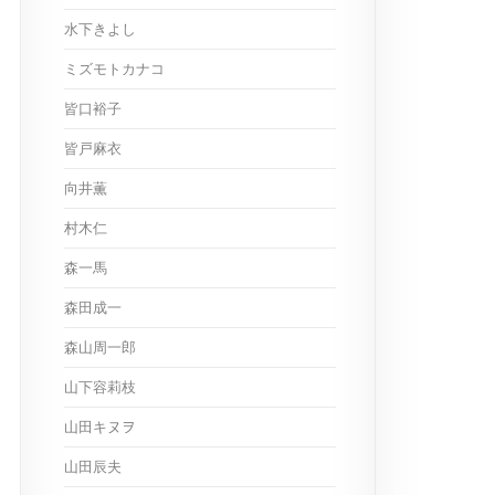
水下きよし
ミズモトカナコ
皆口裕子
皆戸麻衣
向井薫
村木仁
森一馬
森田成一
森山周一郎
山下容莉枝
山田キヌヲ
山田辰夫