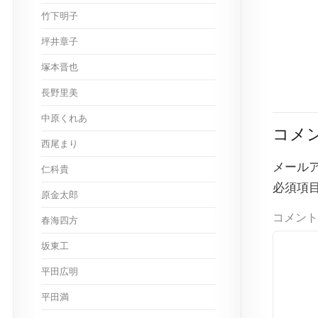
竹下明子
坪井章子
塚本晋也
長野里美
中原くれあ
コメ
西尾まり
メール
仁科貴
必須項
原金太郎
コメント
春海四方
坂東工
平田広明
平田満