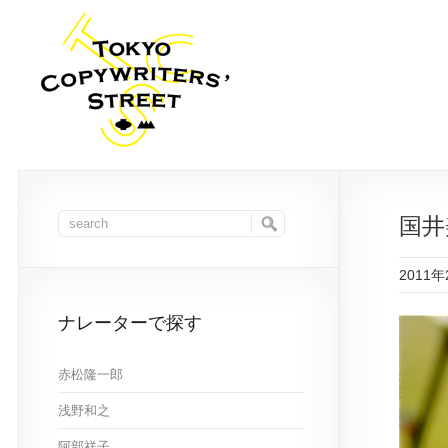
国井
2011
ナレーターで探す
赤松隆一郎
浅野和之
阿部祥子