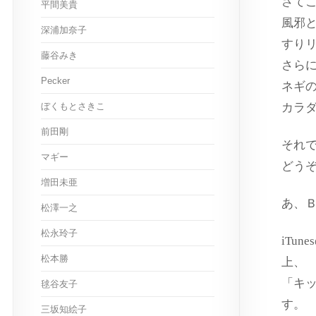
さて
平間美貴
風邪
深浦加奈子
すり
藤谷みき
さら
Pecker
ネギ
ぼくもとさきこ
カラ
前田剛
それ
マギー
どう
増田未亜
あ、
松澤一之
松永玲子
iTu
松本勝
上、
「キ
毬谷友子
す。
三坂知絵子