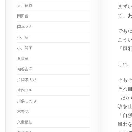
大川征義
まず
で、
岡田優
岡本マミ
でも
小川弦
こう
小川範子
「風
奥貫薫
これ
粕谷吉洋
そも
片岡孝太郎
それ
片岡サチ
だか
川俣しのぶ
咳を
木野花
「自
久世星佳
風邪