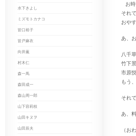
お時
水下きよし
それ
ミズモトカナコ
おや
皆口裕子
あ、
皆戸麻衣
向井薫
八千
村木仁
竹下
市原
森一馬
もう
森田成一
森山周一郎
それ
山下容莉枝
あ、
山田キヌヲ
山田辰夫
（お