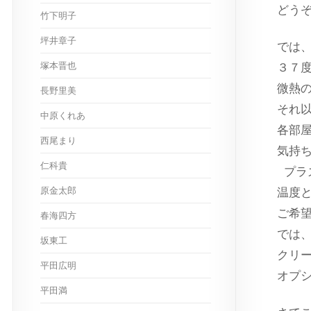
どう
竹下明子
坪井章子
では
塚本晋也
３７
微熱
長野里美
それ
中原くれあ
各部
西尾まり
気持
仁科貴
プラ
原金太郎
温度
ご希
春海四方
では
坂東工
クリ
平田広明
オプ
平田満