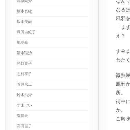
なん
齋藤陽介
なる
坂本真綾
風邪
坂本美雨
「ま
澤田由紀子
え？
地曵豪
すみ
清水理沙
わた
光野貴子
志村享子
微熱
風邪
菅原永二
所。
鈴木浩介
街中
すまけい
か。
瀬川亮
ご興
高田聖子