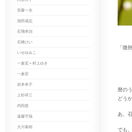
安藤一夫
池田成志
石飛幸治
石橋けい
「微
いせゆみこ
一倉宏＋村上ゆき
一倉宏
岩本幸子
暦の
上杉祥三
どう
内田慈
あ、
遠藤守哉
大川泰樹
でも