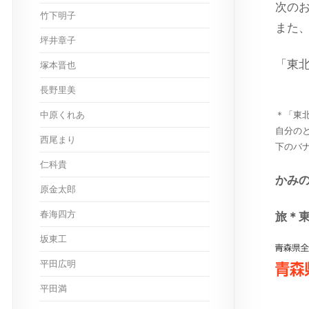
次の
竹下明子
また
坪井章子
「東
塚本晋也
長野里美
中原くれあ
＊「東
自分の
西尾まり
下のバ
仁科貴
かみ
原金太郎
春海四方
旅＊
坂東工
平田広明
平田満