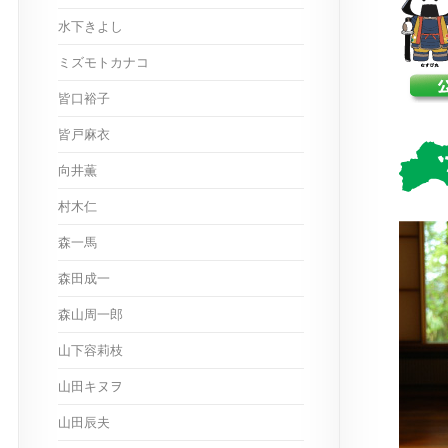
水下きよし
ミズモトカナコ
皆口裕子
皆戸麻衣
向井薫
村木仁
森一馬
森田成一
森山周一郎
山下容莉枝
山田キヌヲ
山田辰夫