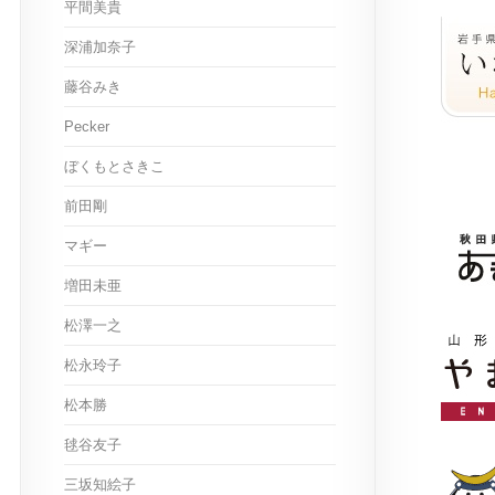
平間美貴
深浦加奈子
藤谷みき
Pecker
ぼくもとさきこ
前田剛
マギー
増田未亜
松澤一之
松永玲子
松本勝
毬谷友子
三坂知絵子