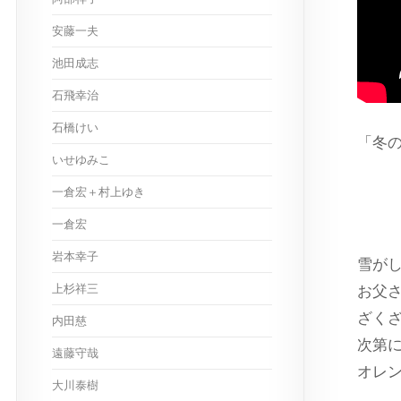
安藤一夫
池田成志
石飛幸治
石橋けい
「冬
いせゆみこ
ス
一倉宏＋村上ゆき
一倉宏
岩本幸子
雪が
上杉祥三
お父
ざく
内田慈
次第
遠藤守哉
オレ
大川泰樹