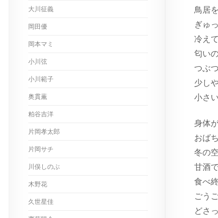
大川征義
鳥居
ぎゅ
岡田優
冷え
岡本マミ
匂い
小川弦
つぶ
小川範子
少し
奥貫薫
小さ
粕谷吉洋
身体
片岡孝太郎
おば
片岡サチ
冬の
甘酒
川俣しのぶ
食べ
木野花
ごう
久世星佳
どさ