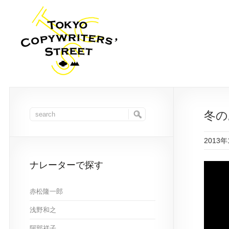
冬の
2013年
ナレーターで探す
赤松隆一郎
浅野和之
阿部祥子