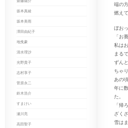
齋藤陽介
端の
坂本真綾
燃え
坂本美雨
ぼお
澤田由紀子
「お
地曵豪
私は
清水理沙
まる
ずん
光野貴子
ちゃ
志村享子
あの
菅原永二
年に
鈴木浩介
た。
すまけい
「帰
ざく
瀬川亮
雪は
高田聖子