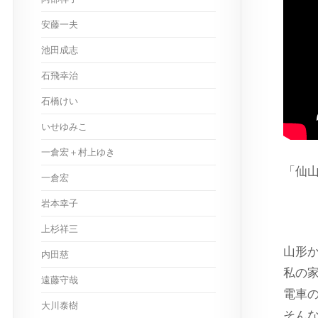
安藤一夫
池田成志
石飛幸治
石橋けい
いせゆみこ
一倉宏＋村上ゆき
「仙
一倉宏
ス
岩本幸子
上杉祥三
山形
内田慈
私の家
遠藤守哉
電車の
大川泰樹
そん