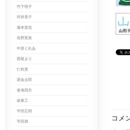
竹下明子
坪井章子
塚本晋也
長野里美
中原くれあ
西尾まり
仁科貴
原金太郎
春海四方
坂東工
平田広明
コメ
平田満