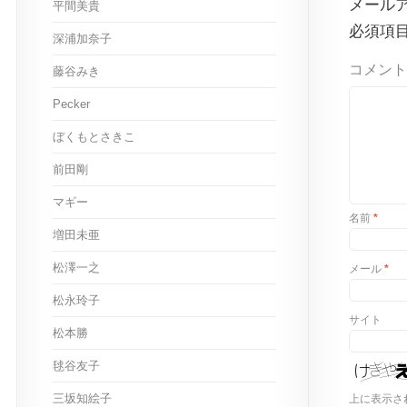
メール
平間美貴
必須項
深浦加奈子
コメント
藤谷みき
Pecker
ぼくもとさきこ
前田剛
マギー
名前
*
増田未亜
松澤一之
メール
*
松永玲子
サイト
松本勝
毬谷友子
三坂知絵子
上に表示さ