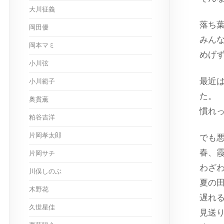
大川征義
落ち
岡田優
みん
岡本マミ
めげ
小川弦
最近
小川範子
た。
奥貫薫
慣れ
粕谷吉洋
片岡孝太郎
でも
春、霞
片岡サチ
わざ
川俣しのぶ
夏の
木野花
遅れ
久世星佳
見送