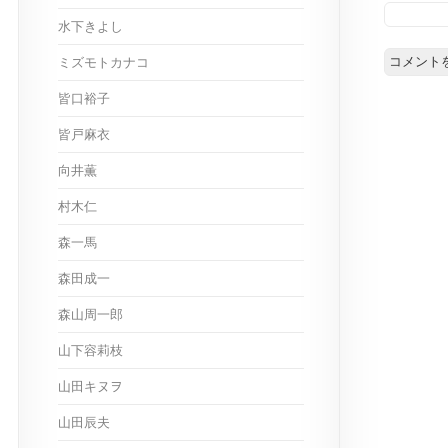
水下きよし
ミズモトカナコ
皆口裕子
皆戸麻衣
向井薫
村木仁
森一馬
森田成一
森山周一郎
山下容莉枝
山田キヌヲ
山田辰夫