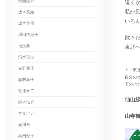
齋藤陽介
遠く
私が乗
坂本真綾
いろ
坂本美雨
澤田由紀子
散々
地曵豪
東
清水理沙
光野貴子
＊「東
自分の
志村享子
下のバ
菅原永二
仙山
鈴木浩介
すまけい
山寺
瀬川亮
高田聖子