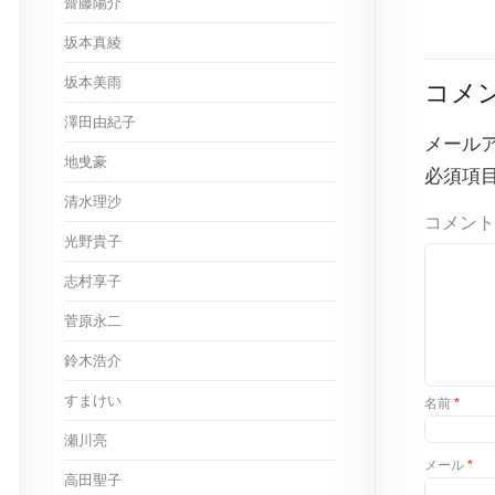
齋藤陽介
坂本真綾
坂本美雨
コメ
澤田由紀子
メール
地曵豪
必須項
清水理沙
コメント
光野貴子
志村享子
菅原永二
鈴木浩介
すまけい
名前
*
瀬川亮
メール
*
高田聖子