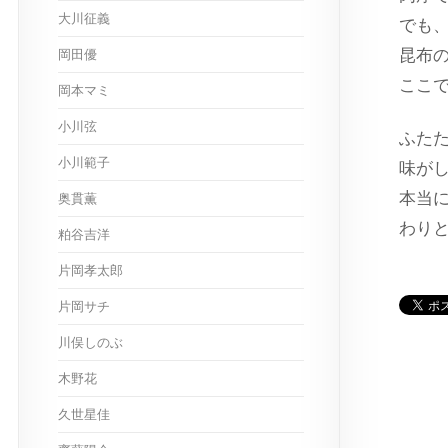
大川征義
でも
昆布
岡田優
ここ
岡本マミ
小川弦
ふた
小川範子
味が
本当
奥貫薫
わり
粕谷吉洋
片岡孝太郎
片岡サチ
川俣しのぶ
木野花
久世星佳