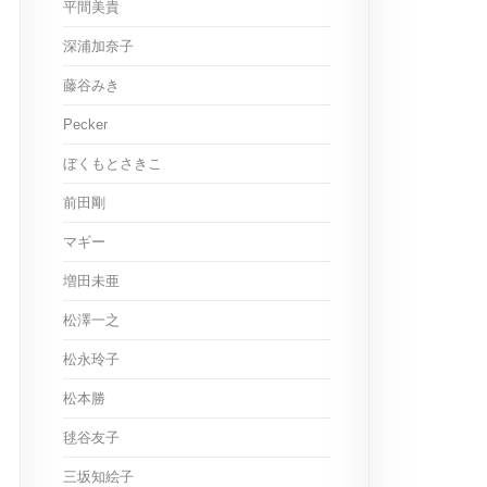
平間美貴
深浦加奈子
藤谷みき
Pecker
ぼくもとさきこ
前田剛
マギー
増田未亜
松澤一之
松永玲子
松本勝
毬谷友子
三坂知絵子