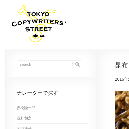
昆布
2015
ナレーターで探す
赤松隆一郎
浅野和之
阿部祥子