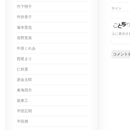
竹下明子
サイト
坪井章子
塚本晋也
上に表示さ
長野里美
中原くれあ
西尾まり
仁科貴
原金太郎
春海四方
坂東工
平田広明
平田満