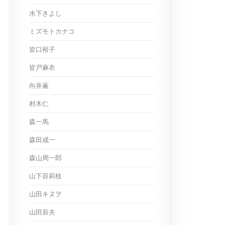
水下きよし
ミズモトカナコ
皆口裕子
皆戸麻衣
向井薫
村木仁
森一馬
森田成一
森山周一郎
山下容莉枝
山田キヌヲ
山田辰夫