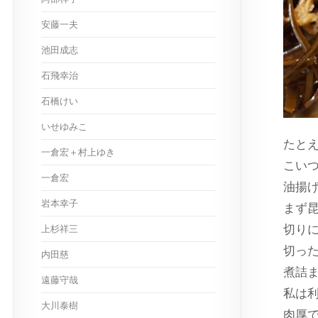
安藤一夫
池田成志
石飛幸治
石橋けい
いせゆみこ
たと
一倉宏＋村上ゆき
こい
一倉宏
油揚
岩本幸子
まず
切り
上杉祥三
切っ
内田慈
煮詰
遠藤守哉
私は
大川泰樹
肉厚