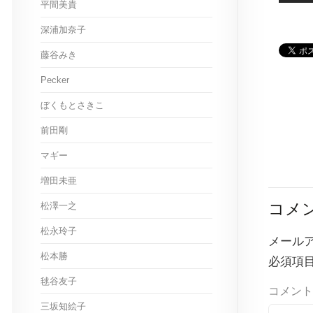
平間美貴
深浦加奈子
藤谷みき
Pecker
ぼくもとさきこ
前田剛
マギー
増田未亜
コメ
松澤一之
松永玲子
メール
松本勝
必須項
毬谷友子
コメント
三坂知絵子