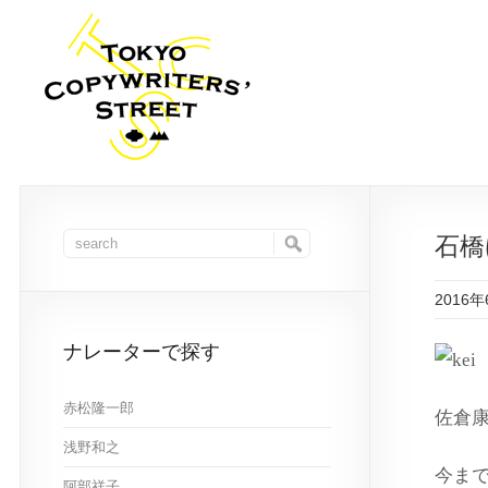
石橋
2016
ナレーターで探す
赤松隆一郎
佐倉康
浅野和之
今ま
阿部祥子