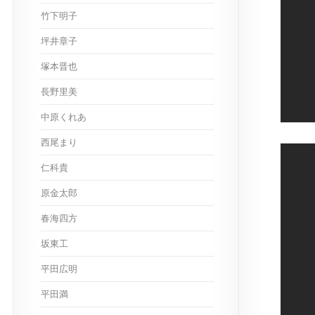
竹下明子
坪井章子
塚本晋也
長野里美
中原くれあ
西尾まり
仁科貴
原金太郎
春海四方
坂東工
平田広明
平田満