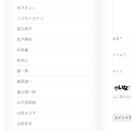
水下きよし
ミズモトカナコ
皆口裕子
名前
*
皆戸麻衣
向井薫
メール
*
村木仁
森一馬
サイト
森田成一
森山周一郎
上に表示さ
山下容莉枝
山田キヌヲ
山田辰夫