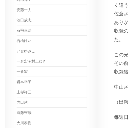
く違
安藤一夫
佐倉さ
池田成志
あり
石飛幸治
収録
た。
石橋けい
いせゆみこ
この
一倉宏＋村上ゆき
その
収録
一倉宏
岩本幸子
中山さ
上杉祥三
（出
内田慈
遠藤守哉
毎週日
大川泰樹