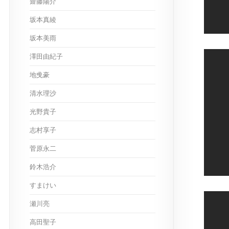
齋藤陽介
坂本真綾
坂本美雨
澤田由紀子
地曵豪
清水理沙
光野貴子
志村享子
菅原永二
鈴木浩介
すまけい
瀬川亮
高田聖子