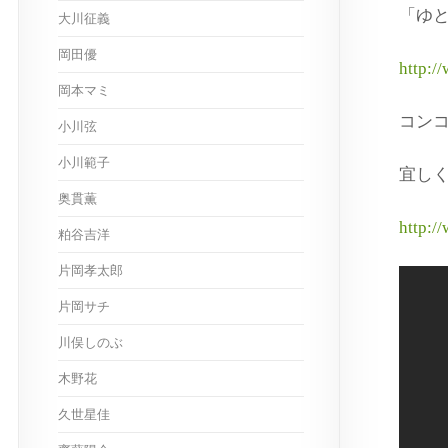
「ゆ
大川征義
岡田優
http://
岡本マミ
コン
小川弦
小川範子
宜しく
奥貫薫
http:/
粕谷吉洋
片岡孝太郎
片岡サチ
川俣しのぶ
木野花
久世星佳