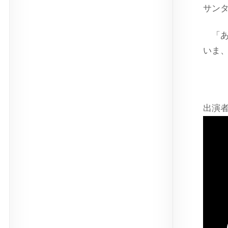
サン
「あ
いま
出演