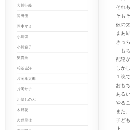
大川征義
それ
そも
岡田優
彼の
岡本マミ
まあ
小川弦
きっ
小川範子
もち
奥貫薫
配達
しか
粕谷吉洋
１晩
片岡孝太郎
おも
片岡サチ
ある
川俣しのぶ
やる
木野花
また
子ど
久世星佳
止。