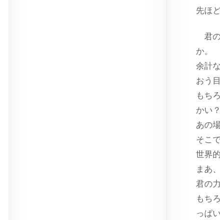
先ほ
君の
か。
余計
おう
もち
かい
あの
そこ
世界
まあ
君の
もち
っぱ