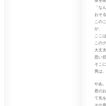
扉を
「な
おそ
この
が、
ここ
この
大丈
思い
そこ
男は
やあ
君の
て先
その