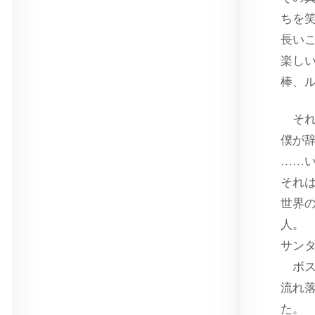
ちを
長い
楽し
棒、
それ
僕が
……
それ
世界
人。
サン
ボス
流れ
た。