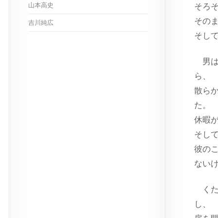
山本高史
そろ
その
吉川純広
そし
男は
ら、
散ら
た。
休暇
そし
彼の
ない
くた
し、