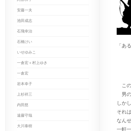
安藤一夫
池田成志
石飛幸治
石橋けい
「あ
いせゆみこ
ス
一倉宏＋村上ゆき
一倉宏
岩本幸子
この
男の
上杉祥三
しかし
内田慈
それ
遠藤守哉
なん
大川泰樹
一軒