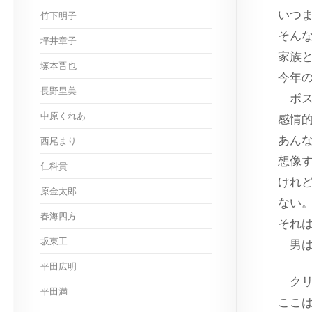
いつ
竹下明子
そん
坪井章子
家族
塚本晋也
今年
長野里美
ボス
中原くれあ
感情
あん
西尾まり
想像
仁科貴
けれ
原金太郎
ない
春海四方
それ
坂東工
男は
平田広明
クリ
平田満
ここ