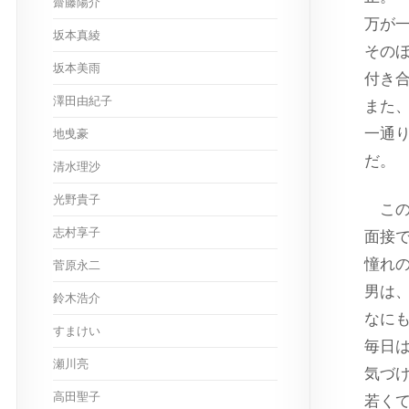
齋藤陽介
万が
坂本真綾
そのほ
坂本美雨
付き
澤田由紀子
また
一通
地曵豪
だ。
清水理沙
光野貴子
この
志村享子
面接
憧れ
菅原永二
男は
鈴木浩介
なに
すまけい
毎日
瀬川亮
気づ
高田聖子
若く