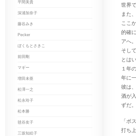
平間美貴
世界
深浦加奈子
また
ここ
藤谷みき
的確
Pecker
アへ
ぼくもとさきこ
そし
前田剛
とは
マギー
１年
年に
増田未亜
彼は
松澤一之
酒が
松永玲子
ずだ
松本勝
「ボ
毬谷友子
打ち
三坂知絵子