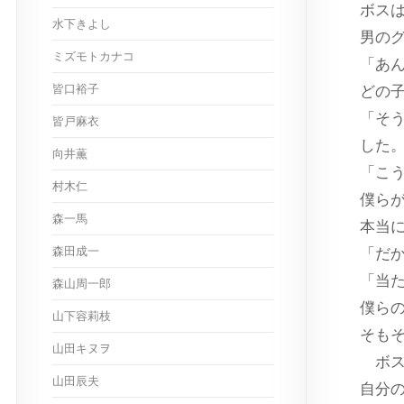
ボス
水下きよし
男の
ミズモトカナコ
「あ
皆口裕子
どの
「そ
皆戸麻衣
した
向井薫
「こ
村木仁
僕ら
森一馬
本当
森田成一
「だ
「当
森山周一郎
僕ら
山下容莉枝
そも
山田キヌヲ
ボス
山田辰夫
自分