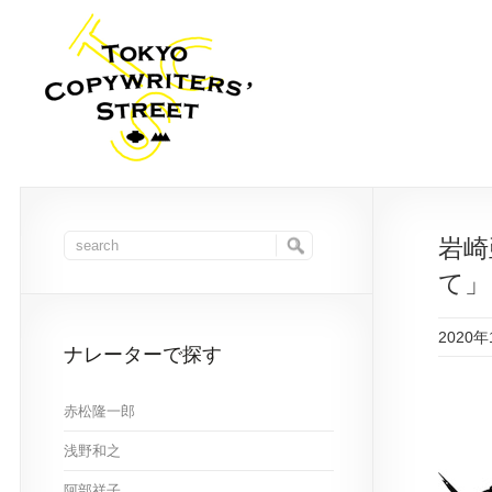
岩崎
て」
2020年
ナレーターで探す
赤松隆一郎
浅野和之
阿部祥子