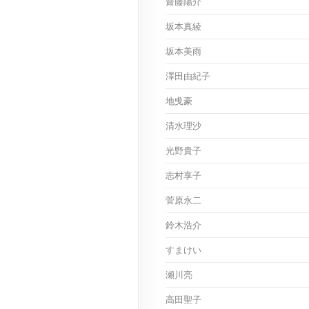
齋藤陽介
坂本真綾
坂本美雨
澤田由紀子
地曵豪
清水理沙
光野貴子
志村享子
菅原永二
鈴木浩介
すまけい
瀬川亮
高田聖子