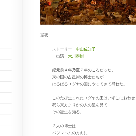
聖夜
ストーリー
中山佐知子
出演
大川泰樹
紀元前４年乃至７年のころだった。
東の国の占星術の博士たちが
はるばるユダヤの国にやってきて尋ねた。
このたび生まれたユダヤの王はいずこにおわせ
我ら東方よりかの人の星を見て
その誕生を知る。
３人の博士は
ベツレヘムの方向に