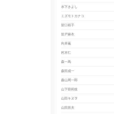
水下きよし
ミズモトカナコ
皆口裕子
皆戸麻衣
向井薫
村木仁
森一馬
森田成一
森山周一郎
山下容莉枝
山田キヌヲ
山田辰夫