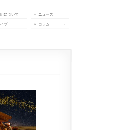
組について
ニュース
イブ
コラム
夜」