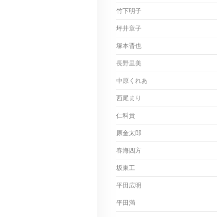
竹下明子
坪井章子
塚本晋也
長野里美
中原くれあ
西尾まり
仁科貴
原金太郎
春海四方
坂東工
平田広明
平田満