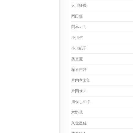
大川征義
岡田優
岡本マミ
小川弦
小川範子
奥貫薫
粕谷吉洋
片岡孝太郎
片岡サチ
川俣しのぶ
木野花
久世星佳