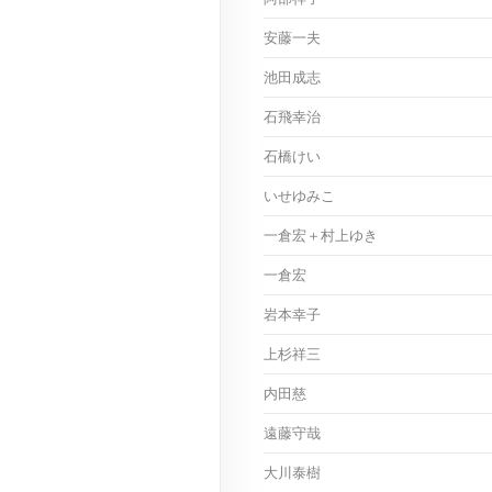
安藤一夫
池田成志
石飛幸治
石橋けい
いせゆみこ
一倉宏＋村上ゆき
一倉宏
岩本幸子
上杉祥三
内田慈
遠藤守哉
大川泰樹