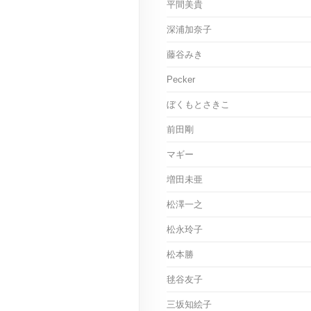
平間美貴
深浦加奈子
藤谷みき
Pecker
ぼくもとさきこ
前田剛
マギー
増田未亜
松澤一之
松永玲子
松本勝
毬谷友子
三坂知絵子