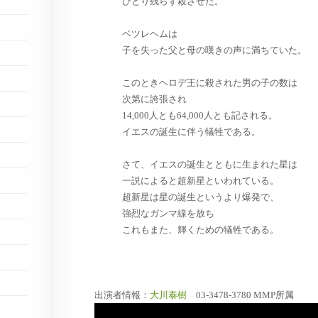
ひとり残らず殺させた。
ベツレヘムは
子を失った父と母の嘆きの声に満ちていた。
このときヘロデ王に殺された男の子の数は
次第に誇張され
14,000人とも64,000人とも記される。
イエスの誕生に伴う犠牲である。
さて、イエスの誕生とともに生まれた星は
一説によると超新星といわれている。
超新星は星の誕生というより爆発で、
強烈なガンマ線を放ち
これもまた、輝くための犠牲である。
出演者情報：
大川泰樹
03-3478-3780 MMP所属