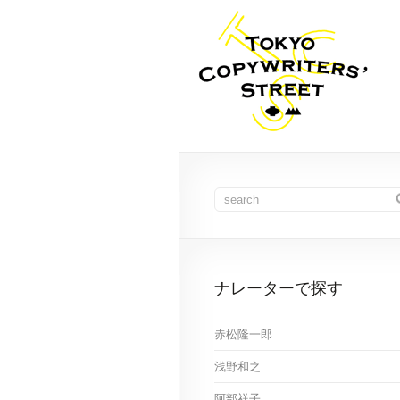
ナレーターで探す
赤松隆一郎
浅野和之
阿部祥子