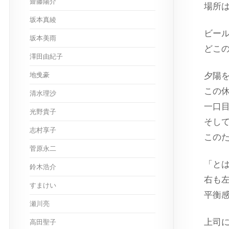
齋藤陽介
場所
坂本真綾
ビー
坂本美雨
どこ
澤田由紀子
地曵豪
夕陽
この
清水理沙
一口
光野貴子
そし
志村享子
このた
菅原永二
「と
鈴木浩介
右も
すまけい
平衡
瀬川亮
上司
高田聖子