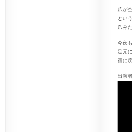
爪が
とい
爪み
今夜
足元
宿に
出演