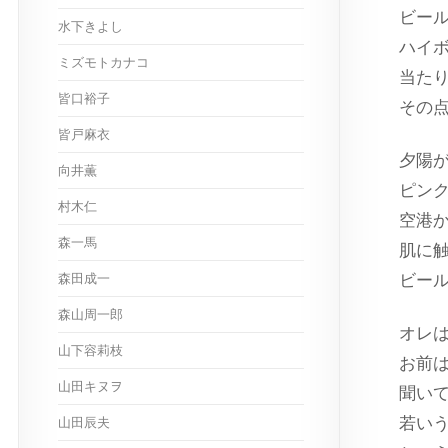
ビー
水下きよし
ハイ
ミズモトカナコ
当た
皆口裕子
その
皆戸麻衣
夕陽
向井薫
ピン
村木仁
空港
森一馬
肌に
森田成一
ビー
森山周一郎
オレ
山下容莉枝
お前
山田キヌヲ
聞い
若い
山田辰夫