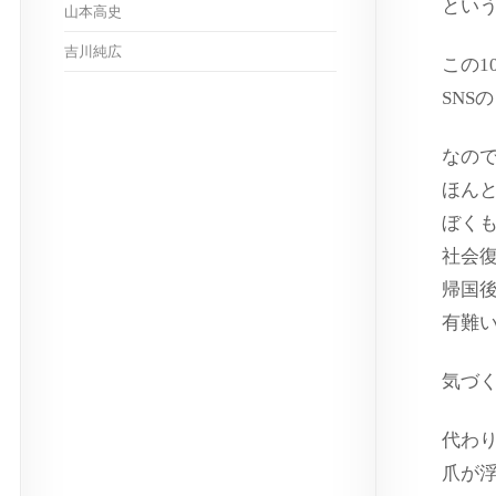
とい
山本高史
吉川純広
この1
SNS
なの
ほん
ぼく
社会
帰国
有難
気づ
代わ
爪が