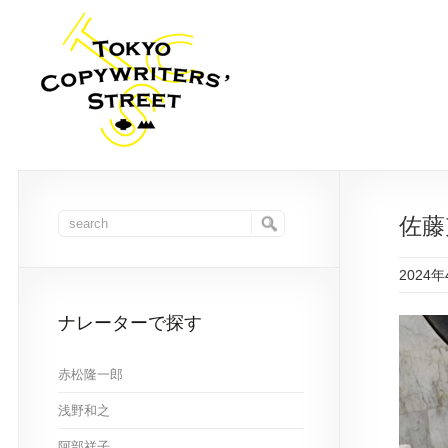
佐藤
2024
ナレーターで探す
赤松隆一郎
浅野和之
阿部祥子