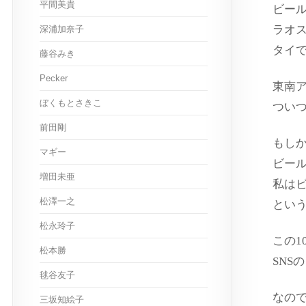
平間美貴
ビー
ラオ
深浦加奈子
タイ
藤谷みき
Pecker
東南
ぼくもとさきこ
つい
前田剛
もし
マギー
ビー
増田未亜
私は
松澤一之
とい
松永玲子
この1
松本勝
SNS
毬谷友子
なの
三坂知絵子