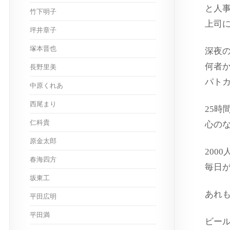
と人
竹下明子
上司に
坪井章子
塚本晋也
深夜
何者
長野里美
パト
中原くれあ
西尾まり
25時
仁科貴
心の
原金太郎
200
春海四方
毎日
坂東工
あれ
平田広明
平田満
ビー