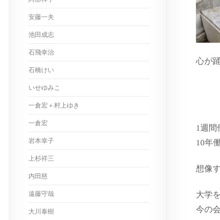
安藤一夫
池田成志
石飛幸治
心が
石橋けい
ス
いせゆみこ
一倉宏＋村上ゆき
一倉宏
1週
岩本幸子
10年
上杉祥三
想像
内田慈
遠藤守哉
大学
今の会
大川泰樹