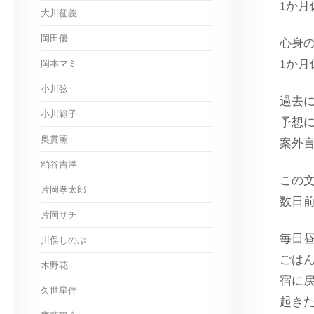
1か
大川征義
岡田優
心身
1か
岡本マミ
小川弦
過去
小川範子
予想
奥貫薫
案外
粕谷吉洋
この
片岡孝太郎
数日
片岡サチ
毎日
川俣しのぶ
ごは
木野花
宿に
久世星佳
起き