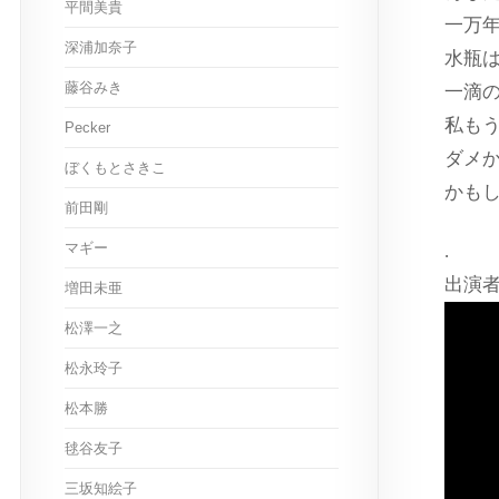
平間美貴
一万
深浦加奈子
水瓶
藤谷みき
一滴
私も
Pecker
ダメ
ぼくもとさきこ
かも
前田剛
マギー
.
出演
増田未亜
松澤一之
松永玲子
松本勝
毬谷友子
三坂知絵子