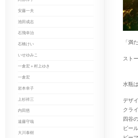
安藤一夫
池田成志
石飛幸治
「満
石橋けい
いせゆみこ
スト
一倉宏＋村上ゆき
出演
一倉宏
水瓶
岩本幸子
上杉祥三
デザ
クラ
内田慈
四谷
遠藤守哉
ビー
大川泰樹
ピー