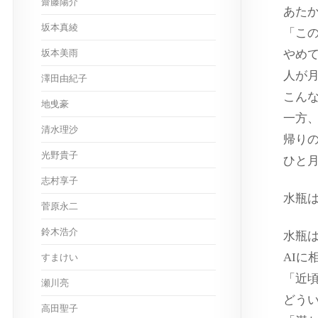
齋藤陽介
あた
坂本真綾
「こ
坂本美雨
やめ
人が
澤田由紀子
こん
地曵豪
一方
清水理沙
帰り
光野貴子
ひと
志村享子
水瓶
菅原永二
鈴木浩介
水瓶
AIに
すまけい
「近
瀬川亮
どう
高田聖子