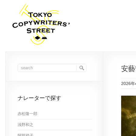
安藝
2026
ナレーターで探す
赤松隆一郎
浅野和之
阿部祥子