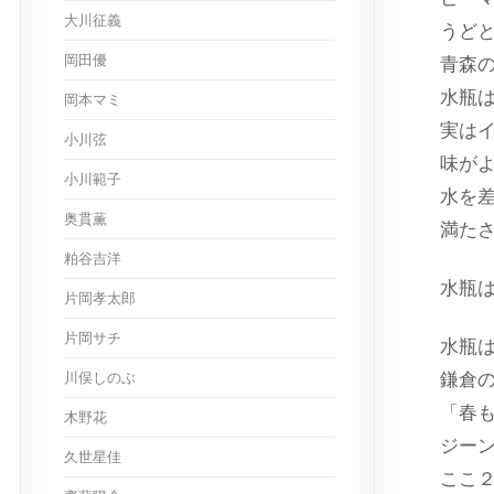
大川征義
うど
岡田優
青森
水瓶
岡本マミ
実は
小川弦
味が
小川範子
水を
奥貫薫
満た
粕谷吉洋
水瓶
片岡孝太郎
片岡サチ
水瓶
川俣しのぶ
鎌倉
「春
木野花
ジー
久世星佳
ここ