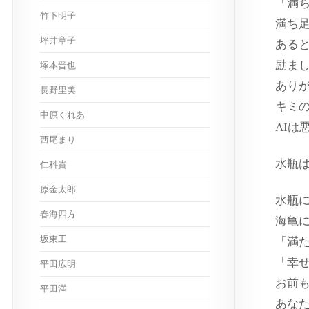
「満
竹下明子
満ち
坪井章子
ある
励ま
塚本晋也
あり
長野里美
キミ
中原くれあ
AIは
西尾まり
水瓶
仁科貴
原金太郎
水瓶
春海四方
海亀
坂東工
「満
「幸
平田広明
お前
平田満
あなた