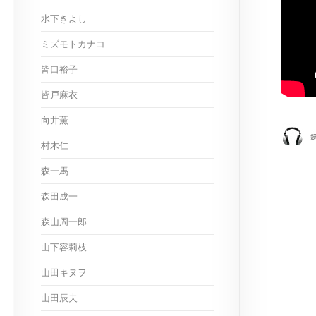
水下きよし
ミズモトカナコ
皆口裕子
皆戸麻衣
向井薫
村木仁
森一馬
森田成一
森山周一郎
山下容莉枝
山田キヌヲ
山田辰夫