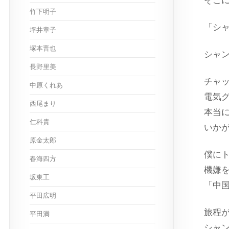
そこ
竹下明子
「シ
坪井章子
塚本晋也
シャ
長野里美
チャ
中原くれあ
電気グ
西尾まり
本当
仁科貴
いか
原金太郎
僕に
春海四方
機嫌
坂東工
「中
平田広明
旅程
平田満
シャ