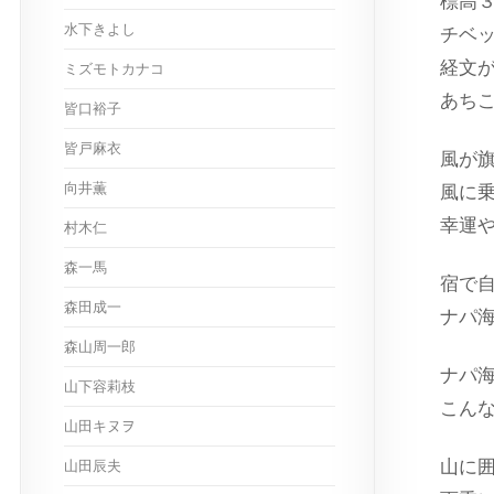
標高
水下きよし
チベ
経文
ミズモトカナコ
あち
皆口裕子
皆戸麻衣
風が
向井薫
風に
幸運
村木仁
森一馬
宿で
森田成一
ナパ
森山周一郎
ナパ
山下容莉枝
こん
山田キヌヲ
山に
山田辰夫