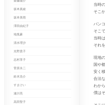
齋藤陽介
当時
坂本真綾
そこ
坂本美雨
バン
澤田由紀子
そこ
地曵豪
当時
清水理沙
それ
光野貴子
現地
志村享子
国や
菅原永二
安く
鈴木浩介
合法
すまけい
わか
僕は
瀬川亮
高田聖子