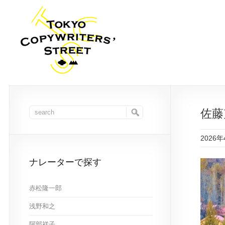
佐藤
2026
ナレーターで探す
赤松隆一郎
浅野和之
阿部祥子