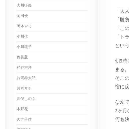
大川征義
「大
岡田優
「勝
岡本マミ
「こ
小川弦
「ト
とい
小川範子
奥貫薫
朝5
粕谷吉洋
まる
そこ
片岡孝太郎
宿に
片岡サチ
川俣しのぶ
なん
木野花
2ヶ
何も
久世星佳