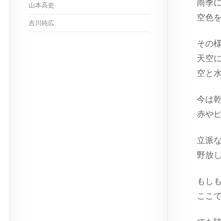
雨季
山本高史
空色
吉川純広
その
天空
空と
今は
赤や
立派
野放
もし
ここ