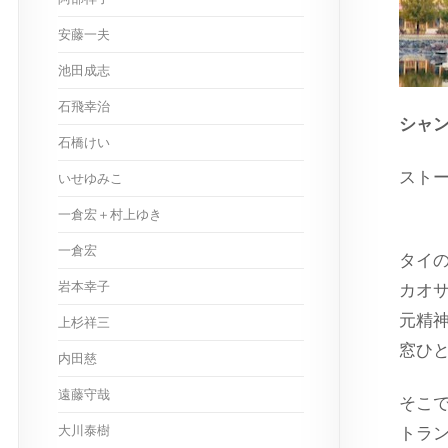
安藤一夫
池田成志
石飛幸治
シャ
石橋けい
スト
いせゆみこ
出演
一倉宏＋村上ゆき
一倉宏
タイ
岩本幸子
カオ
元精
上杉祥三
窓ひ
内田慈
遠藤守哉
そこ
大川泰樹
トラ