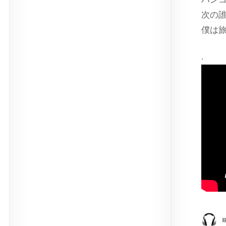
次の
僕は
.