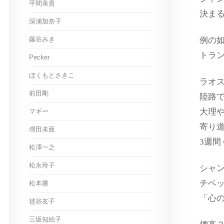
平間美貴
決ま
深浦加奈子
藤谷みき
例の
トラ
Pecker
ぼくもとさきこ
ラオ
前田剛
陸路
大理
マギー
寄り
増田未亜
3週
松澤一之
松永玲子
シャ
チベ
松本勝
「心
毬谷友子
三坂知絵子