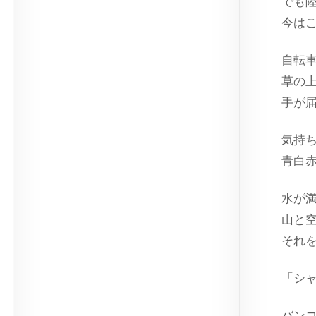
でも
今は
自転
草の
手が
気持
青白
水が
山と
それ
「シ
バン