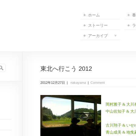
ホーム
番
ストーリー
ラ
アーカイブ
東北へ行こう 2012
2012年12月27日 |
nakayama
|
Comment
岡村雅子 & 大川
中山佐知子 & 大
古川翔子 & いせ
青山成美 & 地曵