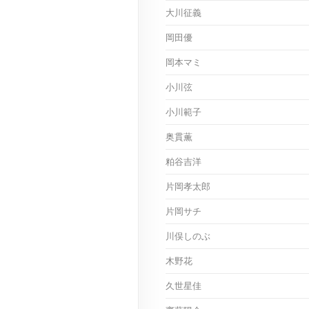
大川征義
岡田優
岡本マミ
小川弦
小川範子
奥貫薫
粕谷吉洋
片岡孝太郎
片岡サチ
川俣しのぶ
木野花
久世星佳