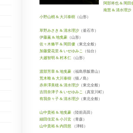
阿部将也 & 岡田
南慧 & 清水理沙
小野山梢 & 大川泰樹
（山形）
草野みさき & 清水理沙
（釜石市）
伊藤薫 & 地曵豪
（山形）
佐々木脩平 & 岡田優
（東北全般）
加藤愛花里 & いせゆみこ
（仙台）
大越智明 & 村木仁
（山形）
渡部芳章 & 地曵豪
（福島県飯豊山）
荒木唯 & 大川泰樹
（猫ノ島）
赤井澤美穂 & 清水理沙
（東北全般）
吉田奈津子 & いせゆみこ
（真室川町）
有我奈々子 & 清水理沙
（東北全般）
山中貴裕 & 地曵豪
（陸前高田）
細田佳宏 & 小川玄
（青森）
山中貴裕 & 内田慈
（津軽）