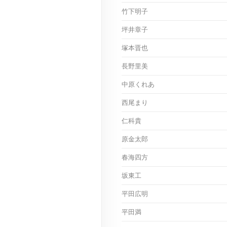
竹下明子
坪井章子
塚本晋也
長野里美
中原くれあ
西尾まり
仁科貴
原金太郎
春海四方
坂東工
平田広明
平田満