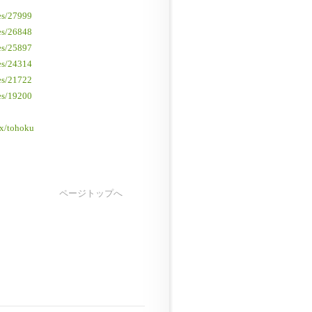
es/27999
es/26848
es/25897
es/24314
es/21722
es/19200
ex/tohoku
ページトップへ