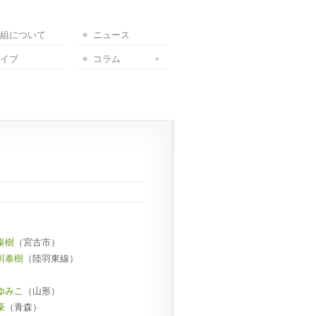
組について
ニュース
イブ
コラム
泰樹
（宮古市）
川泰樹
（陸羽東線）
ゆみこ
（山形）
豪
（青森）