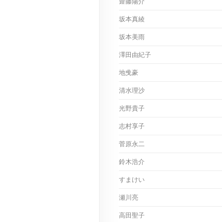
齋藤陽介
坂本真綾
坂本美雨
澤田由紀子
地曵豪
清水理沙
光野貴子
志村享子
菅原永二
鈴木浩介
すまけい
瀬川亮
高田聖子