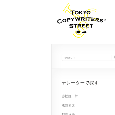
ナレーターで探す
赤松隆一郎
浅野和之
阿部祥子