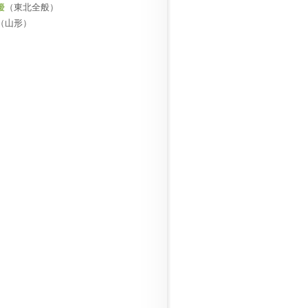
優
（東北全般）
（山形）