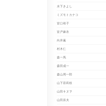
水下きよし
ミズモトカナコ
皆口裕子
皆戸麻衣
向井薫
村木仁
森一馬
森田成一
森山周一郎
山下容莉枝
山田キヌヲ
山田辰夫