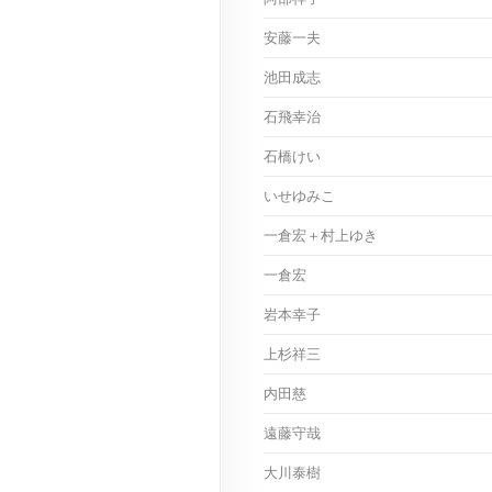
安藤一夫
池田成志
石飛幸治
石橋けい
いせゆみこ
一倉宏＋村上ゆき
一倉宏
岩本幸子
上杉祥三
内田慈
遠藤守哉
大川泰樹