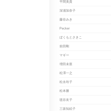
平間美貴
深浦加奈子
藤谷みき
Pecker
ぼくもとさきこ
前田剛
マギー
増田未亜
松澤一之
松永玲子
松本勝
毬谷友子
三坂知絵子