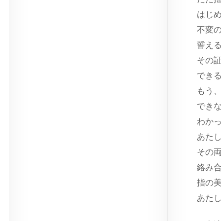
はじ
不変
誓え
その
でき
もう
でき
わか
あた
その
絡み
指の
あた