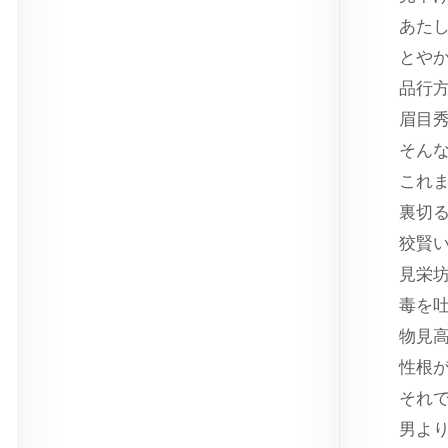
あた
とや
品行
眉目
そん
これ
裏切
狡賢
見栄
毒を
物見
性根
それ
男よ