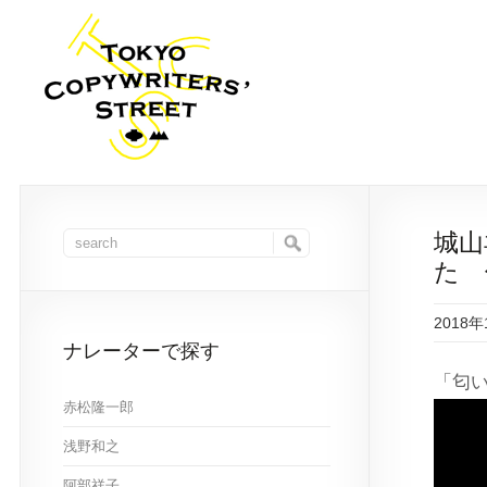
城山
た 
2018
ナレーターで探す
「匂い
赤松隆一郎
浅野和之
阿部祥子