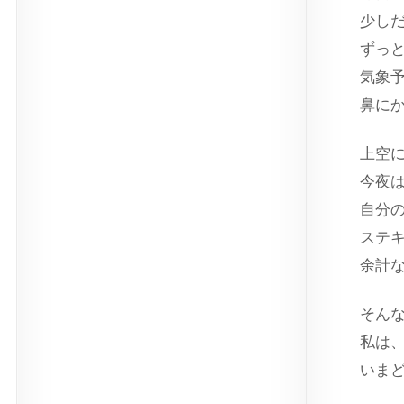
少し
ずっ
気象
鼻に
上空
今夜
自分
ステ
余計
そん
私は
いま