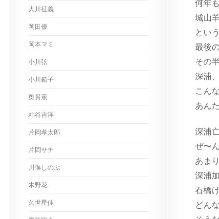
何年
大川征義
城山
岡田優
とい
岡本マミ
最後の
その半
小川弦
深浦
小川範子
こん
奥貫薫
あん
粕谷吉洋
深浦
片岡孝太郎
ぜ〜
片岡サチ
あま
川俣しのぶ
深浦
木野花
石橋
久世星佳
どん