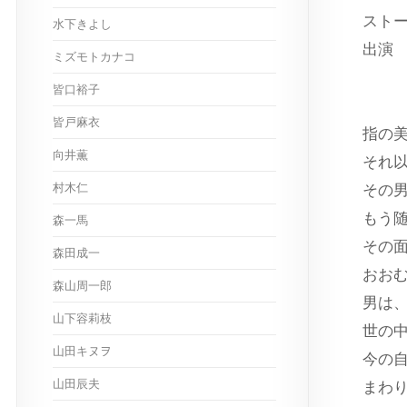
スト
水下きよし
出
ミズモトカナコ
皆口裕子
皆戸麻衣
指の
向井薫
それ
村木仁
その
もう
森一馬
その
森田成一
おお
森山周一郎
男は
山下容莉枝
世の
山田キヌヲ
今の
山田辰夫
まわ