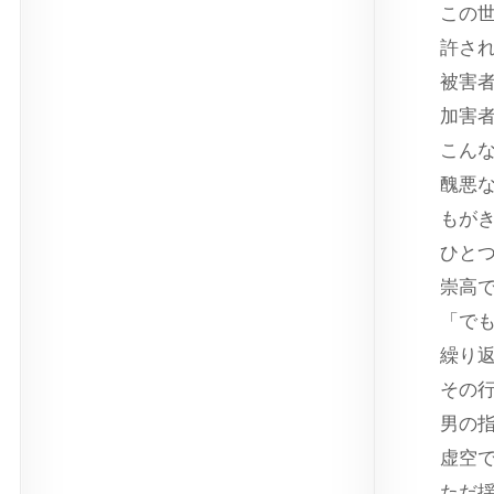
この
許さ
被害
加害
こん
醜悪
もが
ひと
崇高
「で
繰り
その
男の
虚空
ただ