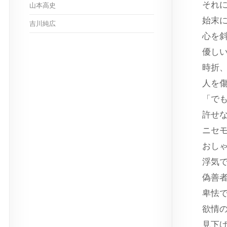
それ
山本高史
始末
吉川純広
心を
優し
時折
人を
「で
許せ
ニセ
おし
浮気
偽善
卑怯
欲情
見下