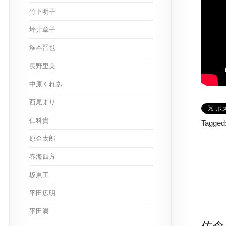
竹下明子
坪井章子
塚本晋也
長野里美
中原くれあ
西尾まり
仁科貴
Tagged
原金太郎
春海四方
坂東工
平田広明
平田満