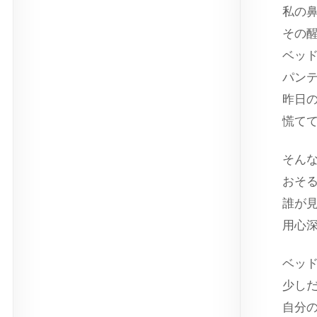
私の
その
ベッ
パン
昨日
慌て
そん
おそ
誰が
用心
ベッ
少し
自分