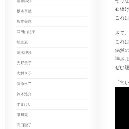
そう
齋藤陽介
石橋
坂本真綾
これ
坂本美雨
澤田由紀子
さて
これ
地曵豪
偶然
清水理沙
神さ
光野貴子
ぜひ
志村享子
「匂い
菅原永二
鈴木浩介
すまけい
瀬川亮
高田聖子