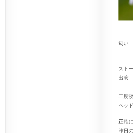
匂い
スト
出
二度
ベッ
正確
昨日