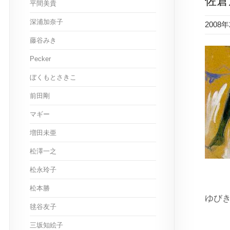
佐倉
平間美貴
深浦加奈子
2008
藤谷みき
Pecker
ぼくもとさきこ
前田剛
マギー
増田未亜
松澤一之
松永玲子
松本勝
ゆび
毬谷友子
三坂知絵子