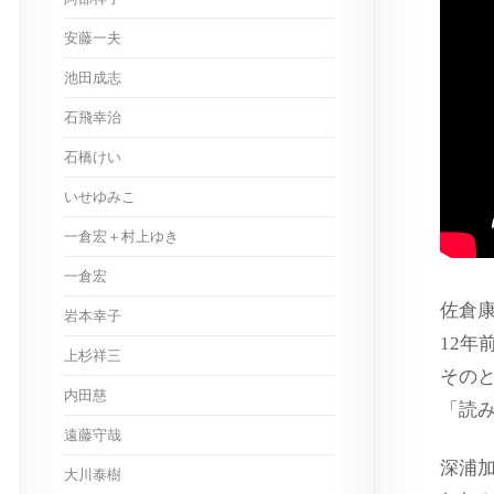
安藤一夫
池田成志
石飛幸治
石橋けい
いせゆみこ
一倉宏＋村上ゆき
一倉宏
佐倉
岩本幸子
12年
上杉祥三
その
内田慈
「読
遠藤守哉
深浦
大川泰樹