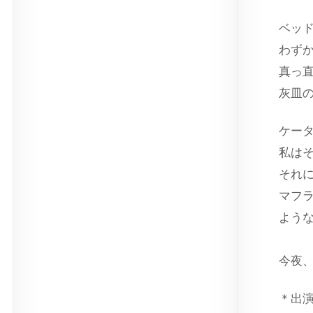
ベッ
わず
真っ
灰皿
ケー
私は
それ
マフ
よう
今夜
＊出