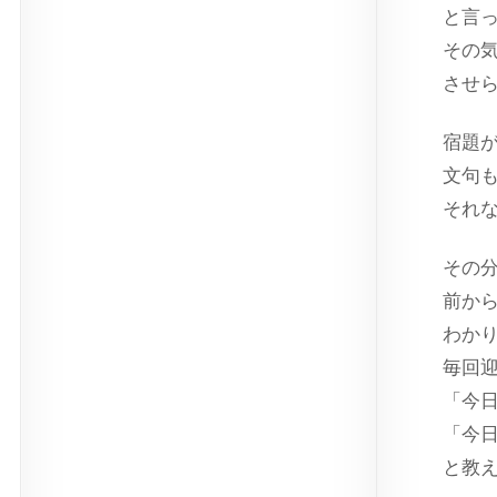
と言
その
させ
宿題
文句
それ
その
前か
わか
毎回
「今
「今
と教