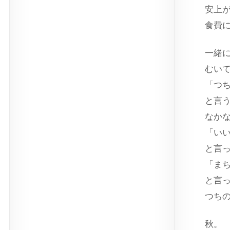
安上
食費
一緒
むい
「つ
と言
なか
「い
と言
「ま
と言
つち
秋。