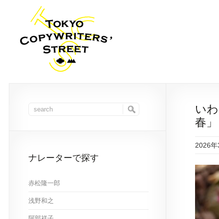
いわ
春」
2026
ナレーターで探す
赤松隆一郎
浅野和之
阿部祥子