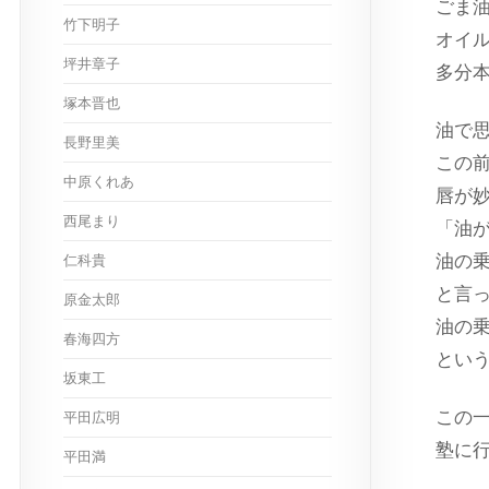
ごま
竹下明子
オイ
坪井章子
多分
塚本晋也
油で
長野里美
この
中原くれあ
唇が
西尾まり
「油
油の
仁科貴
と言
原金太郎
油の
春海四方
とい
坂東工
この
平田広明
塾に
平田満