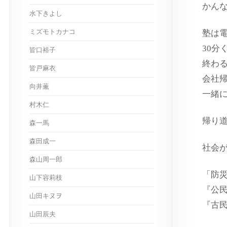
かん
水下きよし
ミズモトカナコ
塾は
30分
皆口裕子
終わ
皆戸麻衣
会社
向井薫
一緒
村木仁
帰り
森一馬
森田成一
社会
森山周一郎
「防
山下容莉枝
『公
山田キヌヲ
『古
山田辰夫