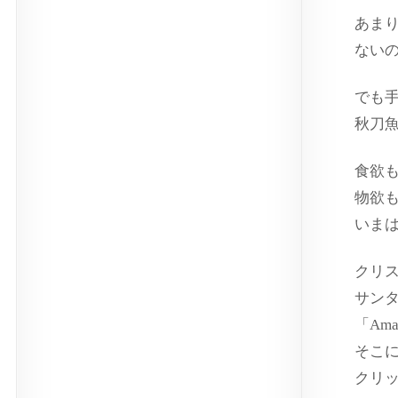
あま
ない
でも
秋刀
食欲
物欲
いま
クリ
サン
「Am
そこ
クリ