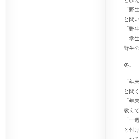
と教
「野
と聞
「野
「学
野生
冬。
「年
と聞
「年
教え
「一
と付