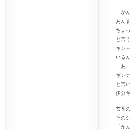
「か
あん
ちょ
と言
キン
いる
「あ
ギン
と言
多分
玄関
その
「か