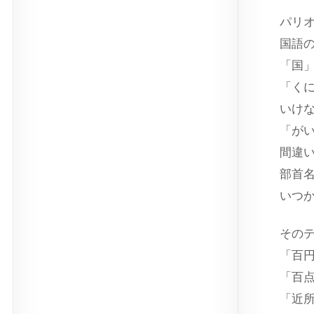
パリ
国語
「国
「く
いけ
「が
間違
部首
いつ
その
「百
「百
「近