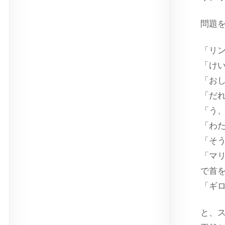
問題
「リ
「け
「お
「だ
「う
「わ
「そ
「マ
で首
「ギ
と、