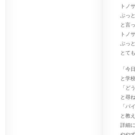
トノ
ぶっ
と言
トノ
ぶっ
とて
「今
と学
「ど
と尋
「パ
と教
詳細
やや