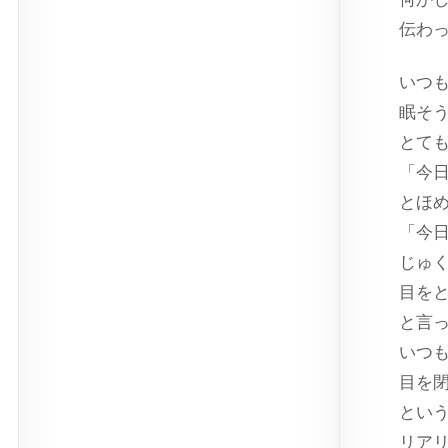
伝わ
いつ
眠そ
とて
「今
とほ
「今
じゅ
目を
と言
いつ
目を
とい
リア