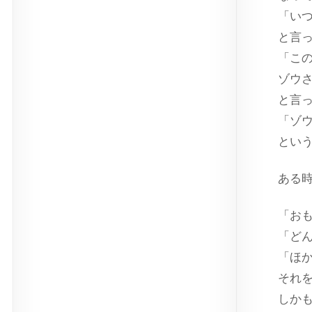
「い
と言
「こ
ゾウ
と言
「ゾ
とい
ある
「お
「ど
「ほ
それ
しか