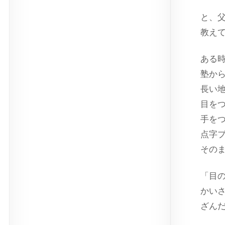
と、
教え
ある
塾か
長い
目を
手を
点字
その
「目
かい
ざん