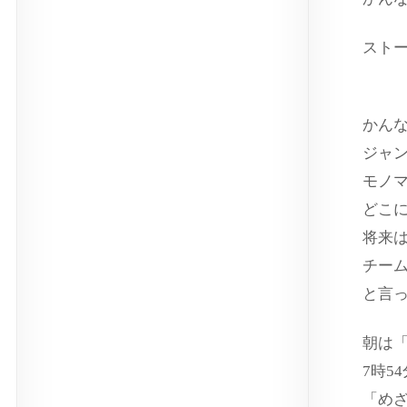
スト
かん
ジャ
モノ
どこ
将来
チー
と言
朝は「
7時5
「め