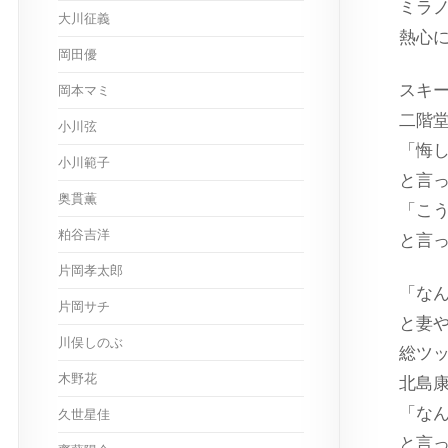
ミラ
大川征義
熱心
岡田優
スキ
岡本マミ
二階
小川弦
「悔
小川範子
と言
奥貫薫
「こ
粕谷吉洋
と言
片岡孝太郎
「な
片岡サチ
と妻
川俣しのぶ
総ツ
木野花
北島
「な
久世星佳
と言