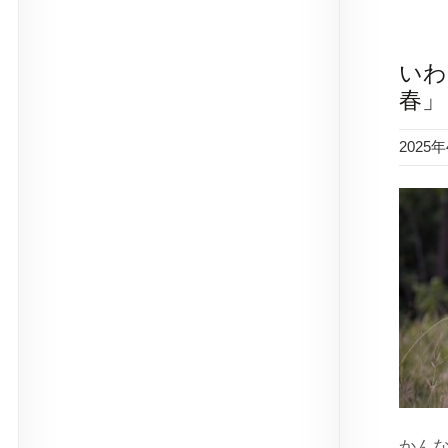
いわ
春」
2025
かん