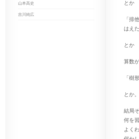
とか
山本高史
吉川純広
「排
はえ
とか
算数
「樹
とか
結局
何を
よく
何か