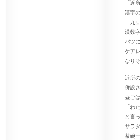
「近
漢字
「九
漢数
バツ
ケア
なり
近所
併設
昼ご
「わ
と言
サラ
茶碗