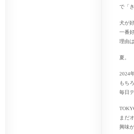
で「
犬が
一番
理由
夏。
202
もち
毎日
TOKY
まだ
興味