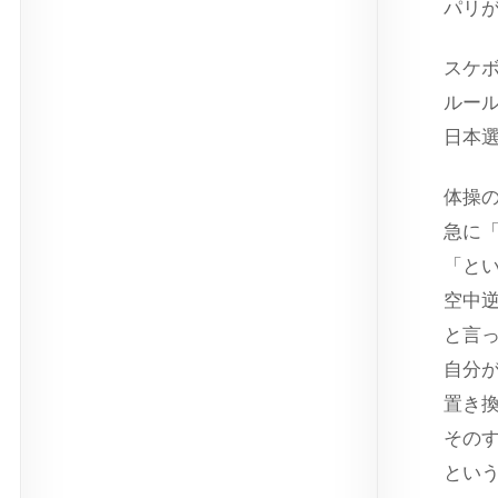
パリ
スケ
ルー
日本
体操
急に
「と
空中
と言
自分
置き
その
とい