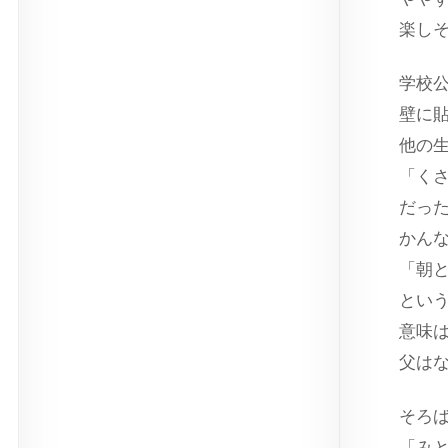
楽し
学校
壁に
他の
「く
だっ
かん
「朝
とい
意味
父は
そろ
「み