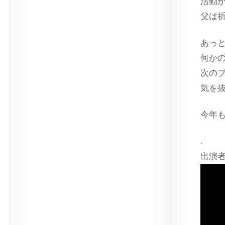
活動
父は
あっ
何か
次の
気を
今年
.
出演