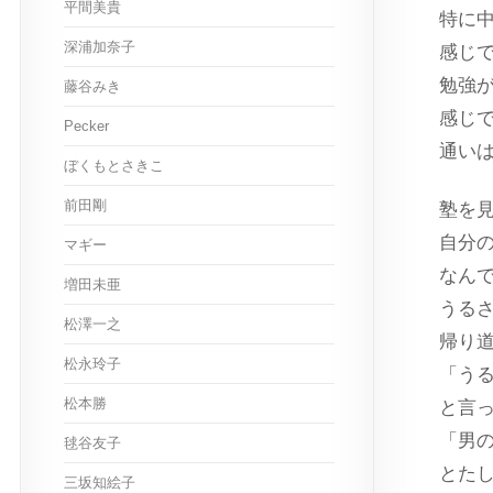
平間美貴
特に
深浦加奈子
感じ
勉強
藤谷みき
感じ
Pecker
通い
ぼくもとさきこ
前田剛
塾を
自分
マギー
なん
増田未亜
うる
松澤一之
帰り
松永玲子
「う
松本勝
と言
「男
毬谷友子
とた
三坂知絵子