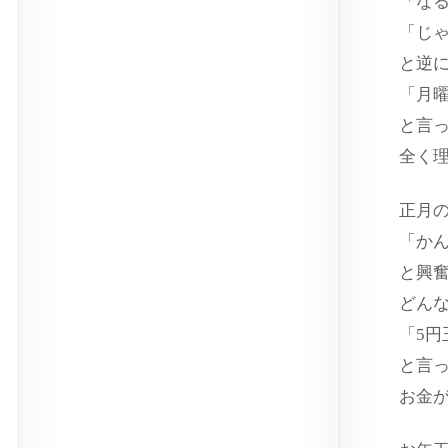
「な
「じ
と逆
「月
と言
全く
正月
「か
と興
どん
「5
と言
お金