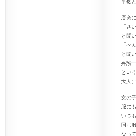
平然
唐突
「さ
と聞
「べ
と聞
弁護
とい
大人
女の
服に
いつ
同じ
なっ