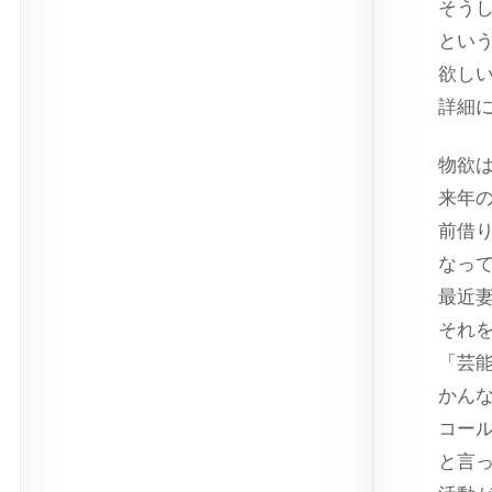
そう
という
欲し
詳細
物欲
来年
前借
なっ
最近
それ
「芸
かん
コー
と言