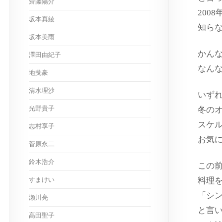
齋藤陽介
200
坂本真綾
知ら
坂本美雨
かん
澤田由紀子
なん
地曵豪
清水理沙
いず
光野貴子
冬の
スケ
志村享子
お気
菅原永二
鈴木浩介
この
すまけい
料理
「シ
瀬川亮
と言
高田聖子