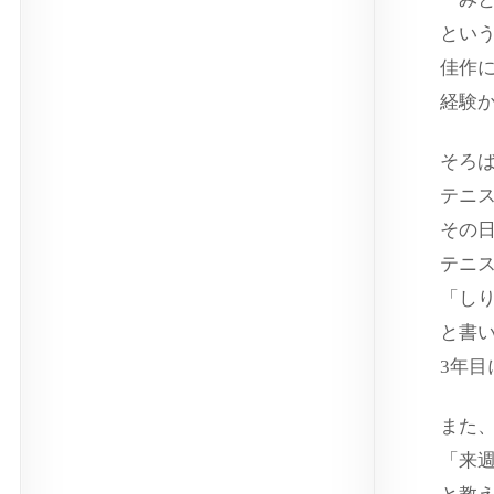
とい
佳作
経験
そろ
テニ
その
テニ
「し
と書
3年
また
「来