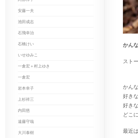
安藤一夫
池田成志
石飛幸治
石橋けい
かん
いせゆみこ
スト
一倉宏＋村上ゆき
一倉宏
かん
岩本幸子
好き
上杉祥三
好き
内田慈
どこ
遠藤守哉
最近
大川泰樹