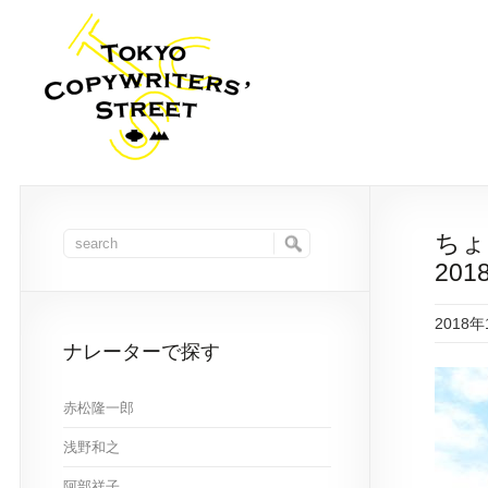
ちょ
201
2018
ナレーターで探す
赤松隆一郎
浅野和之
阿部祥子