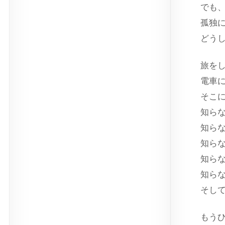
でも
孤独
どう
旅を
電車
そこ
知ら
知ら
知ら
知ら
知ら
そし
もう