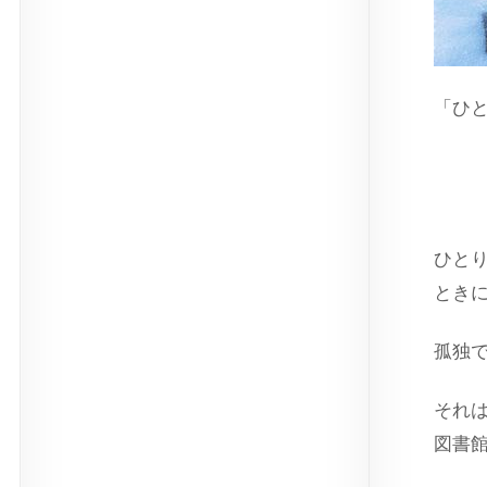
「ひ
スト
ひと
とき
孤独
それ
図書