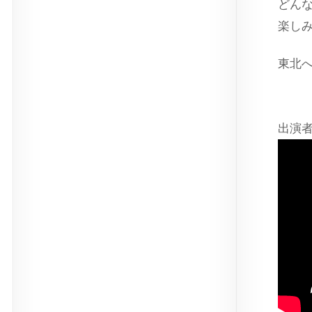
どん
楽し
東北
出演