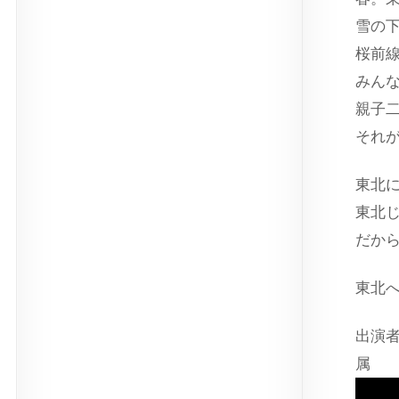
雪の
桜前
みん
親子
それ
東北
東北
だか
東北
出演
属