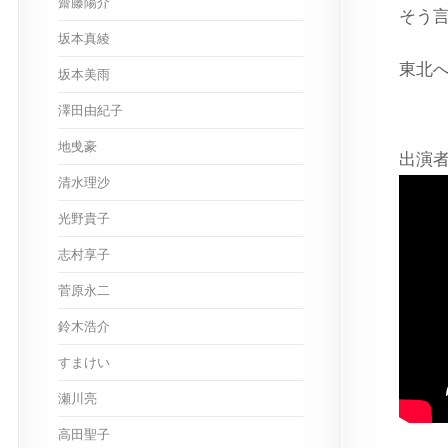
齋藤陽介
そう
坂本真綾
東北
坂本美雨
澤田由紀子
地曵豪
出演
清水理沙
光野貴子
志村享子
菅原永二
鈴木浩介
すまけい
瀬川亮
高田聖子