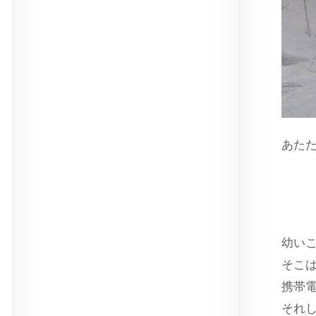
あた
スト
幼い
そこ
携帯
それ