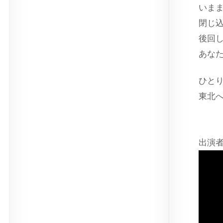
いま
閉じ
後回
あな
ひと
東北
出演