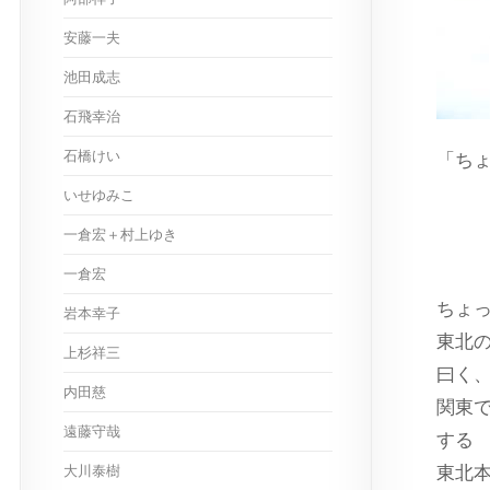
安藤一夫
池田成志
石飛幸治
石橋けい
「ち
いせゆみこ
スト
一倉宏＋村上ゆき
出
一倉宏
ちょ
岩本幸子
東北
上杉祥三
曰く
内田慈
関東
遠藤守哉
する
大川泰樹
東北