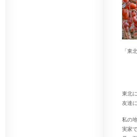
「東
スト
東北
友達
私の
実家