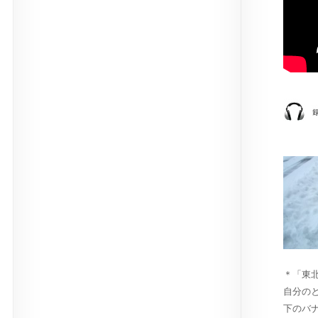
＊「東
自分の
下のバ