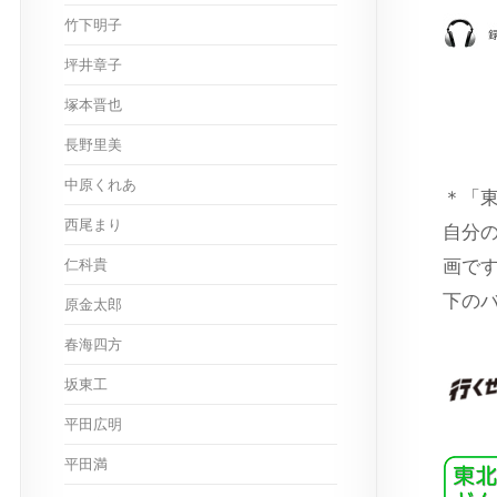
竹下明子
坪井章子
塚本晋也
長野里美
中原くれあ
＊「
西尾まり
自分
画で
仁科貴
下の
原金太郎
春海四方
坂東工
平田広明
平田満