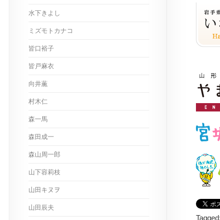
水下きよし
ミズモトカナコ
皆口裕子
皆戸麻衣
向井薫
村木仁
森一馬
森田成一
森山周一郎
山下容莉枝
山田キヌヲ
山田辰夫
Tagged