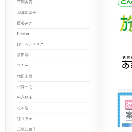
平間美貴
深浦加奈子
藤谷みき
Pecker
ぼくもとさきこ
前田剛
マギー
増田未亜
松澤一之
松永玲子
松本勝
毬谷友子
三坂知絵子