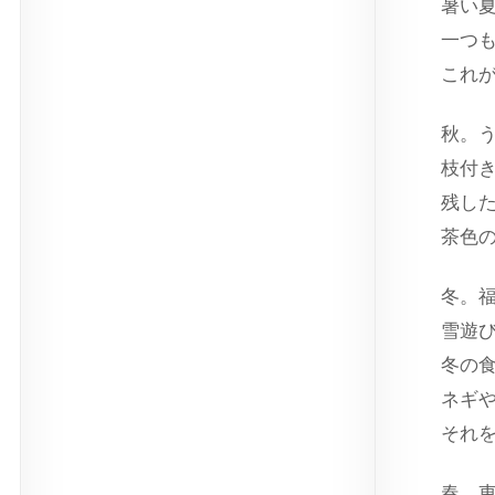
暑い
一つ
これ
秋。
枝付
残し
茶色
冬。
雪遊
冬の
ネギ
それ
春。