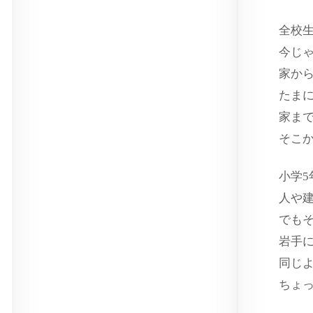
全校
今じ
家か
たま
家ま
そこ
小学
人や
でも
岩手
同じ
ちょ