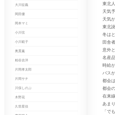
東北
大川征義
天気
岡田優
天気
岡本マミ
東北
小川弦
冬は
小川範子
田舎
意外
奥貫薫
名産
粕谷吉洋
時給
片岡孝太郎
バスが
片岡サチ
都会
川俣しのぶ
都会
在来
木野花
あま
久世星佳
「で