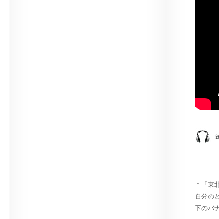
＊「東
自分の
下のバ