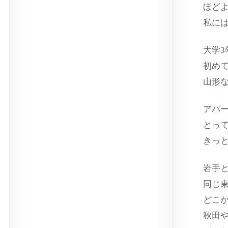
ほど
私に
大学
初め
山形
アパ
とっ
きっ
岩手
同じ
どこ
秋田