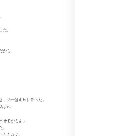
、
した。
だから、
き、雄一は即座に断った。
込まれ、
出せるかもよ」
た。
こともなく、