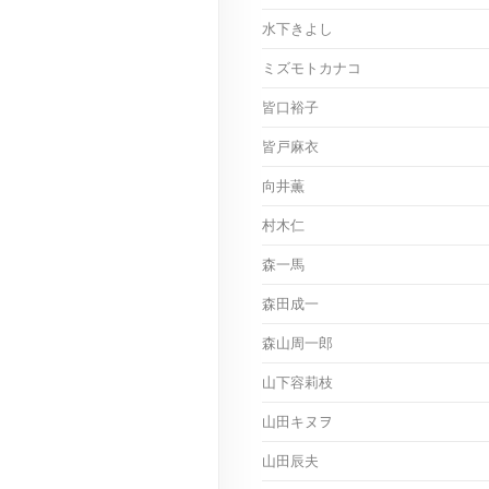
水下きよし
ミズモトカナコ
皆口裕子
皆戸麻衣
向井薫
村木仁
森一馬
森田成一
森山周一郎
山下容莉枝
山田キヌヲ
山田辰夫