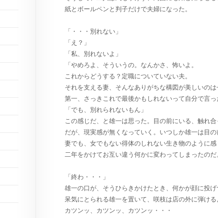
紙とボールペンと判子だけで夫婦になった。
「・・・別れない」
「え？」
「私、別れないよ」
「やめろよ、そういうの。なんかさ、怖いよ。
これからどうする？定職についていない夫。
それを支える妻、そんなありがちな構図が美しいのは
第一、さっきこれで最後かもしれないって自分で言っ
「でも、別れられないもん」
この感じだ、と雄一は思った。目の前にいる、触れ合
だが、現実感が無くなっていく。いつしか雄一は目の
妻でも、女でもない得体のしれない生き物のように感
二年をかけてお互い違う何かに変わってしまったのだ
「終わ・・・」
雄一の口が、そうひらきかけたとき、何かが顔に投げ
呆気にとられる雄一を置いて、咲枝は店の外に弾ける
カツンッ、カツンッ、カツンッ・・・