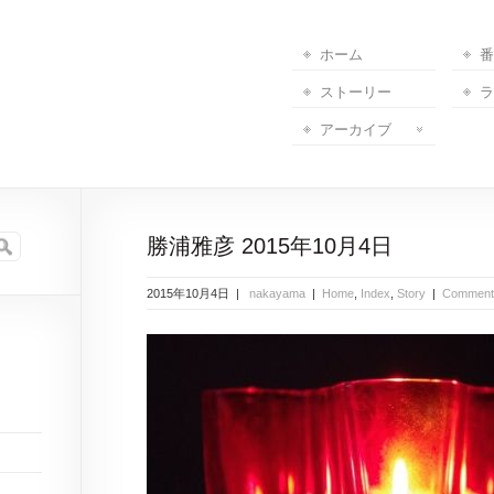
ホーム
番
ストーリー
ラ
アーカイブ
勝浦雅彦 2015年10月4日
2015年10月4日 |
nakayama
|
Home
,
Index
,
Story
|
Comment