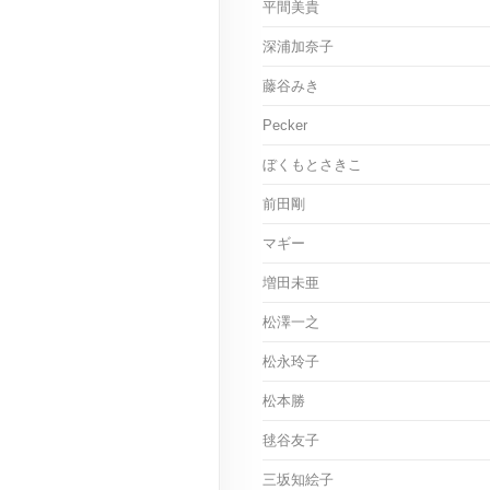
平間美貴
深浦加奈子
藤谷みき
Pecker
ぼくもとさきこ
前田剛
マギー
増田未亜
松澤一之
松永玲子
松本勝
毬谷友子
三坂知絵子