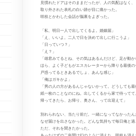
見慣れたドアはそのままだったが、人の気配はなく、
取り外された表札の白い跡が目に痛かった。
咲枝とかわした会話が脳裏をよぎった。
「私、明日一人で出してくるよ。婚姻届」
「え、いいよ。二人で日を決めて出しに行こうよ」
「日っていつ？」
「え？」
「雄君みてるとね、その気はあるんだけど、足が動か
ほら、よく子どもがエスカレーターから降りる最後の
戸惑ってるときあるでしょ、あんな感じ」
「俺はガキかよ」
「男の人の方があるんじゃないかって。どうしても最
紙一枚のことなのにね。出してくるから家で待ってて
帰ってきたら、お帰り、奥さん、って出迎えて」
別れられない、当たり前だ。一緒になってなかったん
なぜ届けを出さなかった。どんな気持ちで毎日俺と過
ただ、それを聞きたかった。
あったはずの二年間は幻のように消えた。咲枝も消え