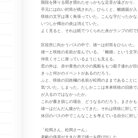
階段を降りる聞き慣れたせっかちな足音が遠ざかり、
手元には白い封筒が残された。ひらくと、離婚届が入
咲枝の文字は薄く角張っていた。こんな字だったかな
いつしか燭台の炎は消えていた。
よく見ると、それは紙でつくられた炎がランプの灯で
区役所に向かうバスの中で、雄一は封筒をひらいた。
雄一と咲枝の名前が並んでいる。「離婚」という文字
仲良くそこに座っているようにも見える。
窓の外は、赤や黄色の大小の風船をもつ親子連れが目
きっと何かのイベントがあるのだろう。
ふと、咲枝の旧姓欄の名前が松岡のままであることに
気づいた。しまった。たしかここは本来咲枝の旧姓で
が入るのではなかったか。
これが書き損じの場合、どうなるのだろう。まさかも
雄一はだんだん腹がたってきた。それは咲枝に対して
休日のバスの中でこんなことを考えている自分に対し
「松岡さん、松岡さーん」
老齢の係員が大きな声で雄一を呼び出した。