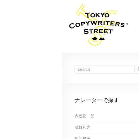
ナレーターで探す
赤松隆一郎
浅野和之
阿部祥子