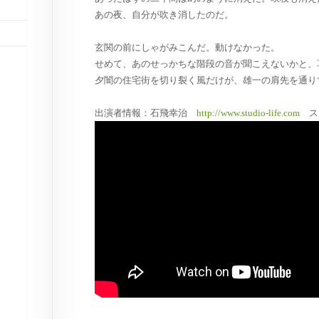
あの夜、自分が吹き消したのだ。
玄関の前にしゃがみこんだ。動けなかった。
せめて、あのせっかちな階段の音が聞こえないかと、
夕闇の住宅街を切り裂く風だけが、雄一の肩先を通り
出演者情報：石飛幸治
http://www.studio-life.com
ス