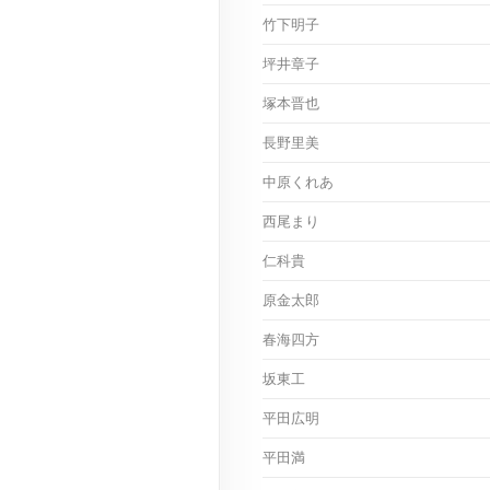
竹下明子
坪井章子
塚本晋也
長野里美
中原くれあ
西尾まり
仁科貴
原金太郎
春海四方
坂東工
平田広明
平田満