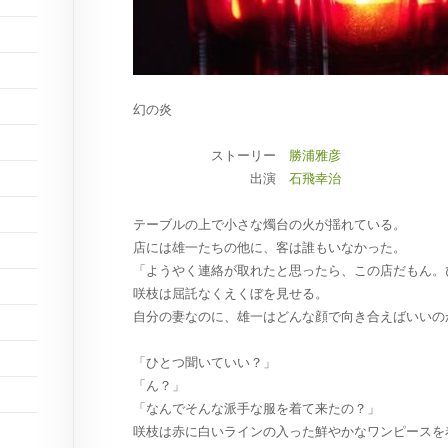
幻の炎
ストーリー
勝浦雅彦
出演
石飛幸治
テーブルの上で小さな燭台の火が揺れている。
店には雄一たちの他に、客は誰もいなかった。
「ようやく連絡が取れたと思ったら、この店だもん。
咲枝は屈託なくえくぼを見せる。
自分の妻なのに、雄一はどんな顔で向き合えばいいの
「ひとつ聞いていい？」
「ん？」
「なんでそんな派手な服を着て来たの？」
咲枝は赤に白いラインの入った鮮やかなワンピースを