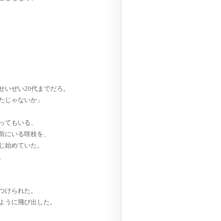
せいぜい20代までだろ。
たじゃないか」
ってもいる、
前にいる咲枝を、
じ始めていた。
。
つけられた。
ように飛び出した。