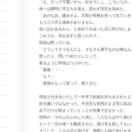
「え、だって可愛いから。好きでしょ、こういうの」
雄一は瞬時に苛立ちを覚え、思わず語気を強めた。
「あのなあ、嫌みかよ。旦那が荷物を持って出ていき
もう三カ月も連絡がありません。
急に話があるから、と初めて出会った店に呼び出しま
これでさ、何を話すと思ったの？」
咲枝は黙っている。
「どうしてそうなんだよ、そもそも勝手なのは俺なん
怒ったり、問いつめたりしたって」
遮るように咲枝はつぶやいた。
「最後・・・」
「え？」
「最後かもって思って、着てきた」
咲枝と付き合いだして一年半で結婚を持ち出されたと
好き嫌いではなかった。不完全な状態のまま型に組み
足下だけが固まっていくことが想像できなかった。
咲枝の「そのふわふわした感じ、二人ならはやく抜け
という一言が雄一を翻意させた。逃げ道を探してもい
そうして、二人は式も挙げず、周囲にも殆ど知らせる