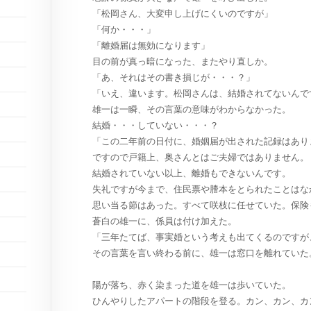
「松岡さん、大変申し上げにくいのですが」
「何か・・・」
「離婚届は無効になります」
目の前が真っ暗になった、またやり直しか。
「あ、それはその書き損じが・・・？」
「いえ、違います。松岡さんは、結婚されてないんで
雄一は一瞬、その言葉の意味がわからなかった。
結婚・・・していない・・・？
「この二年前の日付に、婚姻届が出された記録はあり
ですので戸籍上、奥さんとはご夫婦ではありません。
結婚されていない以上、離婚もできないんです。
失礼ですが今まで、住民票や謄本をとられたことはな
思い当る節はあった。すべて咲枝に任せていた。保険
蒼白の雄一に、係員は付け加えた。
「三年たてば、事実婚という考えも出てくるのですが
その言葉を言い終わる前に、雄一は窓口を離れていた
陽が落ち、赤く染まった道を雄一は歩いていた。
ひんやりしたアパートの階段を登る。カン、カン、カ