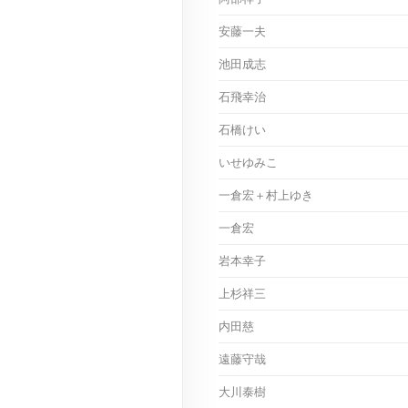
安藤一夫
池田成志
石飛幸治
石橋けい
いせゆみこ
一倉宏＋村上ゆき
一倉宏
岩本幸子
上杉祥三
内田慈
遠藤守哉
大川泰樹