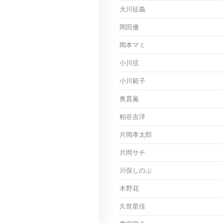
大川征義
岡田優
岡本マミ
小川弦
小川範子
奥貫薫
粕谷吉洋
片岡孝太郎
片岡サチ
川俣しのぶ
木野花
久世星佳