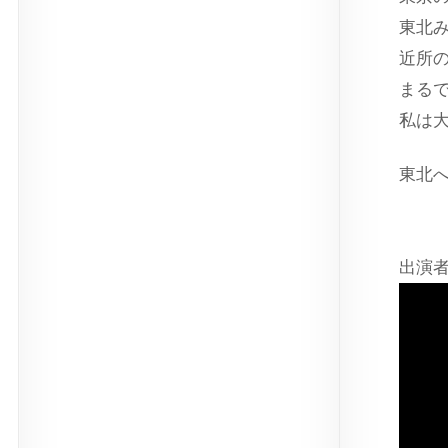
東北
近所
まる
私は
東北
出演