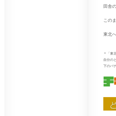
田舎
この
東北
＊「東
自分の
下のバ