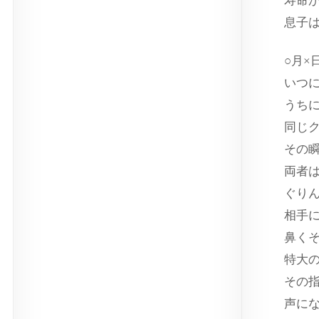
寿命
息子
○月×
いつ
うち
同じ
その
両者
ぐり
相手
鼻く
特大
その
声に