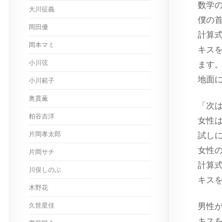
数学
大川征義
僕の
岡田優
計算式は
岡本マミ
キスを
小川弦
ます
地面
小川範子
奥貫薫
「次
粕谷吉洋
女性
片岡孝太郎
試しに
女性
片岡サチ
計算式
川俣しのぶ
キス
木野花
久世星佳
男性が
キスを