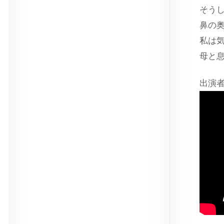
そう
鼻の
私は
母と
出演