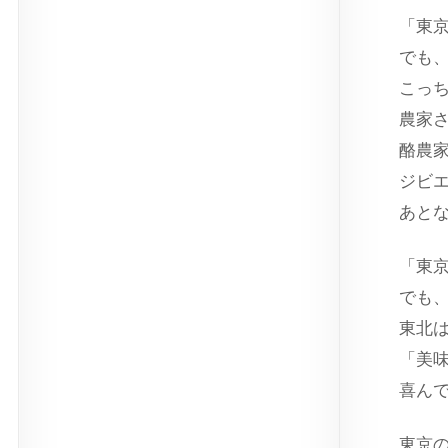
「東
でも
こっ
農家
酪農
ジビ
あと
「東
でも
東北
「美
喜ん
東京