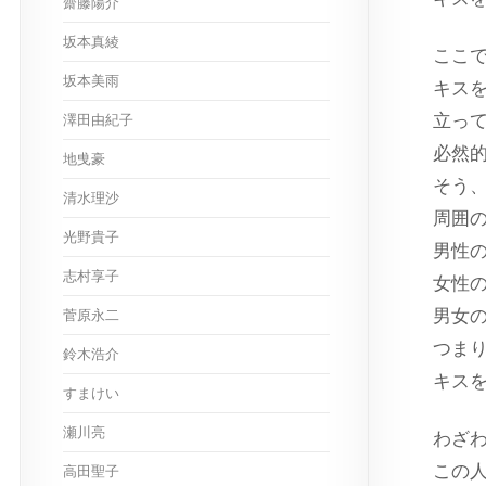
齋藤陽介
坂本真綾
ここ
坂本美雨
キス
立っ
澤田由紀子
必然
地曵豪
そう
清水理沙
周囲
光野貴子
男性の
志村享子
女性
男女の
菅原永二
つまり
鈴木浩介
キス
すまけい
瀬川亮
わざ
この
高田聖子