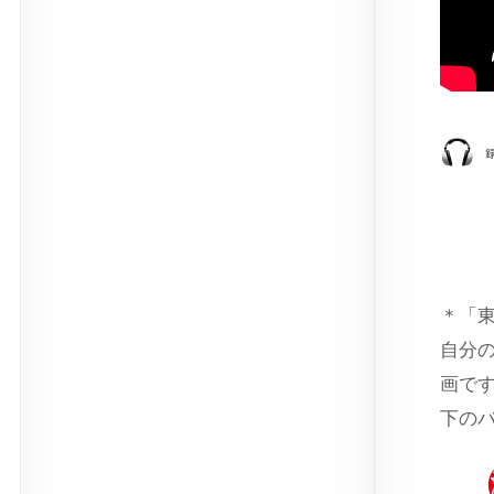
＊「
自分
画で
下の