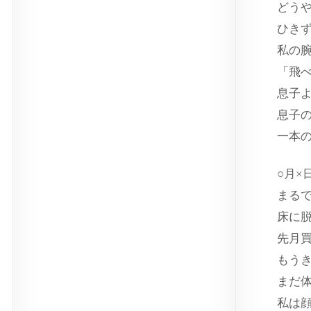
どう
ひき
私の
「飛
息子
息子
一本
○月×
まる
床に
先月
もう
まだ
私は