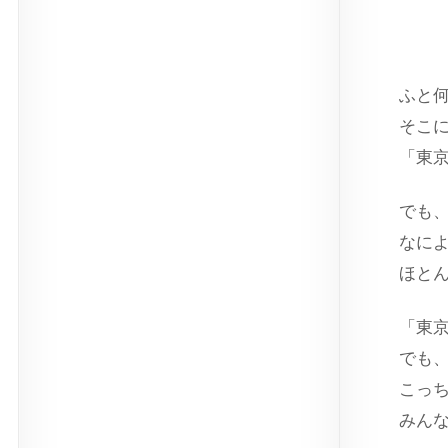
スト
ふと
そこ
「東
でも
なに
ほと
「東
でも
こっ
みん