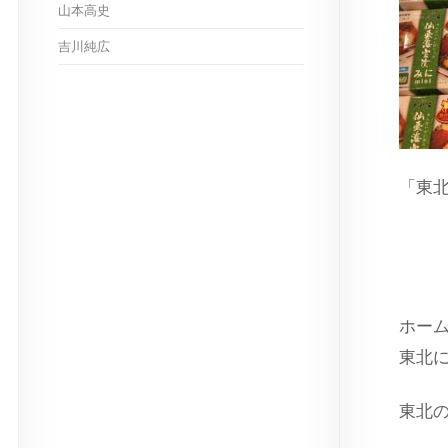
山本高史
吉川純広
「東
スト
ホー
東北
東北