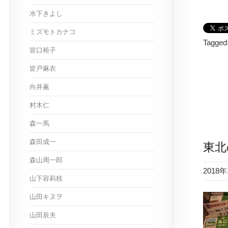
水下きよし
ミズモトカナコ
Tagged
皆口裕子
皆戸麻衣
向井薫
村木仁
森一馬
森田成一
東北
森山周一郎
2018
山下容莉枝
山田キヌヲ
山田辰夫