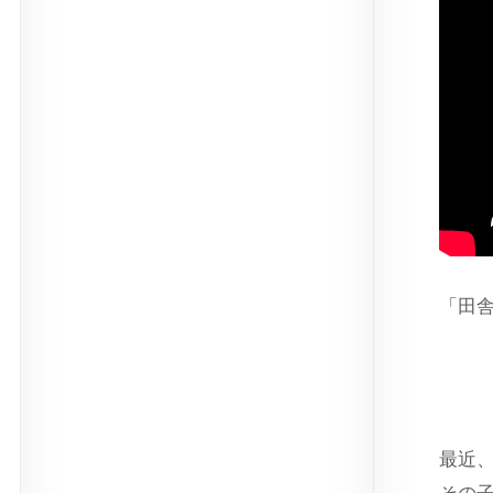
「田
スト
最近