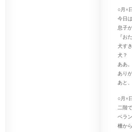
○月×
今日
息子
『お
犬す
犬？
ああ
あり
あと
○月×
二階
ベラ
柵か