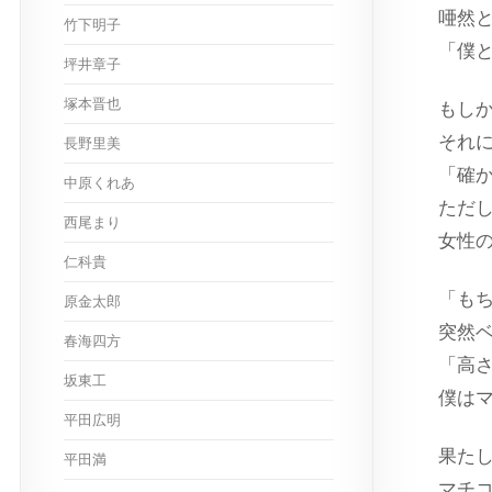
唖然
竹下明子
「僕
坪井章子
塚本晋也
もし
それ
長野里美
「確か
中原くれあ
ただし
西尾まり
女性
仁科貴
「も
原金太郎
突然
春海四方
「高さ
坂東工
僕はマ
平田広明
果た
平田満
マチ