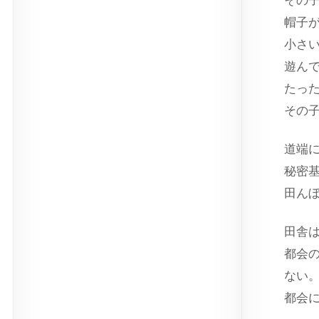
その
帽子
小さ
遊ん
たっ
その
道端
秘密
田ん
田舎
都会
ない
都会