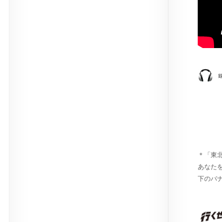
＊「東
あなた
下のバ