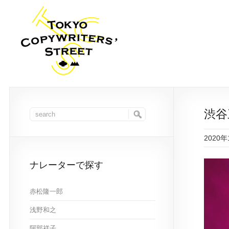
渋谷
2020
ナレーターで探す
赤松隆一郎
浅野和之
阿部祥子