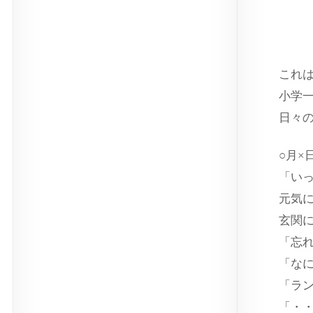
ス
これ
小学
日々
○月×
「い
元気
玄関
「忘
「な
「ラ
「・