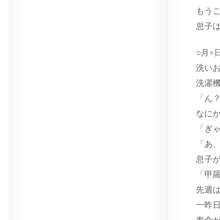
もう
息子
○月×
洗い
洗濯
「ん
なに
「ぎ
「あ
息子
「甲
先週
一昨