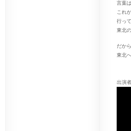
言葉
これ
行っ
東北
だか
東北
出演