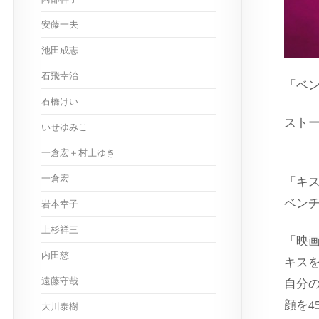
安藤一夫
池田成志
石飛幸治
「ベ
石橋けい
スト
いせゆみこ
一倉宏＋村上ゆき
一倉宏
「キ
ベン
岩本幸子
上杉祥三
「映
内田慈
キス
遠藤守哉
自分
顔を4
大川泰樹