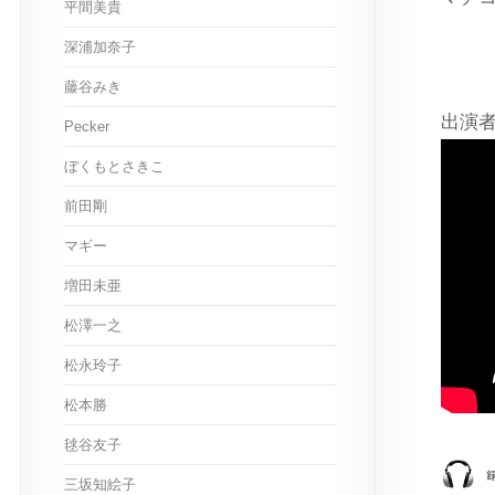
平間美貴
深浦加奈子
藤谷みき
出演
Pecker
ぼくもとさきこ
前田剛
マギー
増田未亜
松澤一之
松永玲子
松本勝
毬谷友子
三坂知絵子