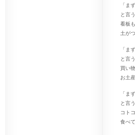
「ま
と言
看板
土が
「ま
と言
買い
お土
「ま
と言
コト
食べ