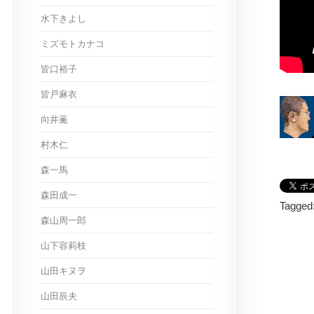
水下きよし
ミズモトカナコ
皆口裕子
皆戸麻衣
向井薫
村木仁
森一馬
森田成一
Tagged
森山周一郎
山下容莉枝
山田キヌヲ
山田辰夫