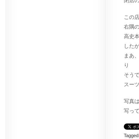
閉店
この
右隅
高史
した
まあ
り
そう
スー
写真
写っ
Tagged