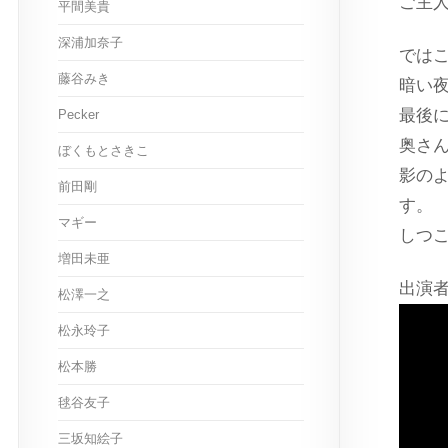
ご主
平間美貴
深浦加奈子
では
藤谷みき
暗い
最後
Pecker
奥さ
ぼくもとさきこ
影の
前田剛
す。
マギー
しつ
増田未亜
出演
松澤一之
松永玲子
松本勝
毬谷友子
三坂知絵子