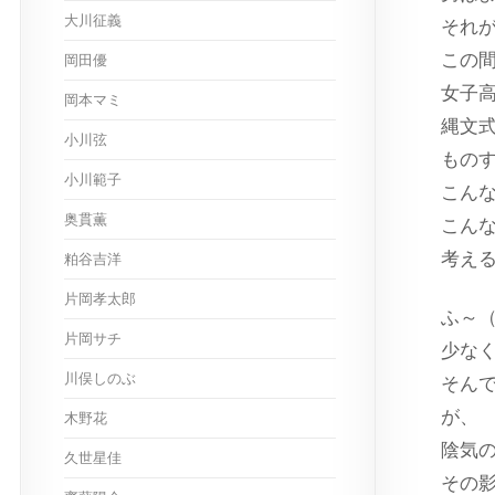
大川征義
それ
この
岡田優
女子
岡本マミ
縄文
小川弦
もの
小川範子
こん
奥貫薫
こん
考え
粕谷吉洋
片岡孝太郎
ふ～
片岡サチ
少な
川俣しのぶ
そん
が、
木野花
陰気
久世星佳
その