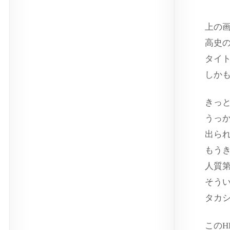
上の
高史
タイ
しかも
きっ
うっ
出ら
もう
人質
そう
タカ
このH