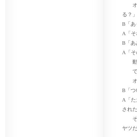
オマ
る？
B「あ
A「
B「
A「
動き
でも
オレ
B「
A「
され
その
ヤツ