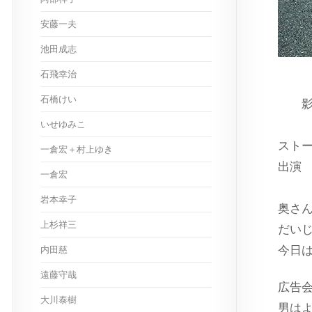
安藤一夫
池田成志
石飛幸治
石橋けい
いせゆみこ
スト
一倉宏＋村上ゆき
出
一倉宏
岩本幸子
奥さ
上杉祥三
だい
今日
内田慈
遠藤守哉
広告
大川泰樹
男は