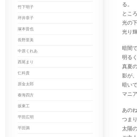
る。
竹下明子
とこ
坪井章子
光の
塚本晋也
光り
長野里美
暗闇
中原くれあ
明る
西尾まり
真夏
仁科貴
影が
原金太郎
暗い
マニ
春海四方
坂東工
あの
平田広明
つま
平田満
太陽