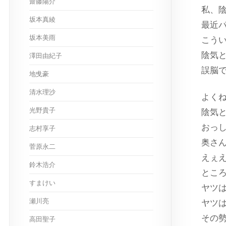
齋藤陽介
私、
坂本真綾
最近
坂本美雨
こう
陰気
澤田由紀子
誤脳
地曵豪
清水理沙
よく
光野貴子
陰気
おっ
志村享子
奥さ
菅原永二
えぇ
鈴木浩介
とこ
すまけい
ヤツ
瀬川亮
ヤツ
その
高田聖子