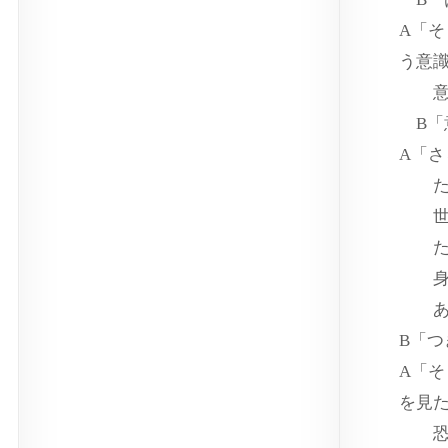
A「
う意
意識
B「
A「
たぶ
世界
ただ
身動
あれ
B「
A「
を見
恐怖