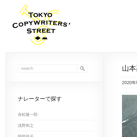
山本
2020
ナレーターで探す
赤松隆一郎
浅野和之
阿部祥子