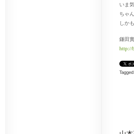
いま
ちゃ
しか
鎌田
http:/
Tagged
山本