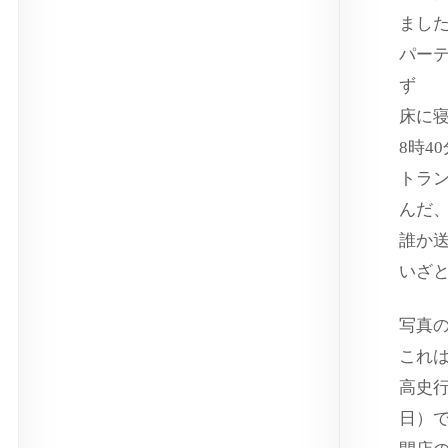
まし
パー
ず
床に
8時4
トラ
んだ
誰か
いざ
写真
これ
高史行
日）