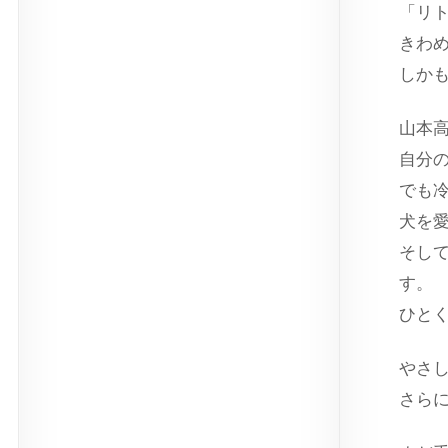
「リ
きわ
しか
山本
自分
でも
犬を
そし
す。
ひと
やさ
さら