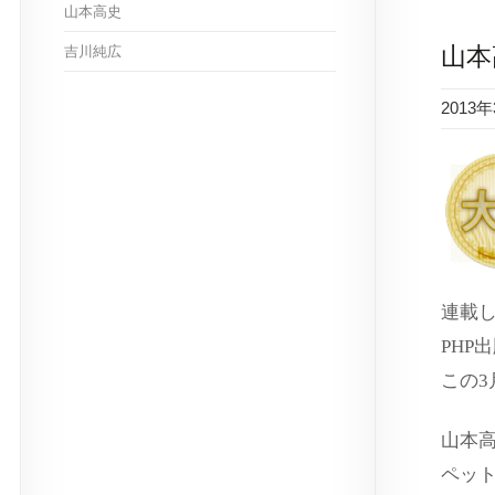
山本高史
山本
吉川純広
2013
連載
PHP
この
山本
ペッ