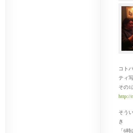
コト
ティ
その
http:/
そう
き
「6