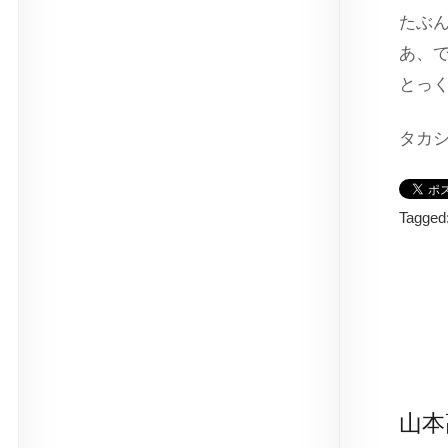
たぶ
あ、
とっ
タカ
Tagged
山本