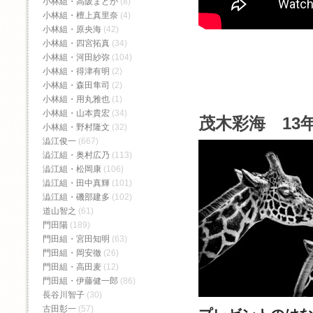
小林組・高阪まどか
(8)
小林組・檀上真里奈
(4)
小林組・原央海
(42)
小林組・四宮拓真
(34)
小林組・河田紗弥
(104)
小林組・得津有明
(2)
小林組・森田隼司
(2)
小林組・用丸雅也
(1)
小林組・山本貴宏
(34)
茂木彩海 13年
小林組・野村隆文
(32)
澁江俊一
(667)
澁江組・奥村広乃
(113)
澁江組・松岡康
(106)
澁江組・田中真輝
(101)
澁江組・磯部建多
(102)
道山智之
(61)
門田陽
(189)
門田組・宮田知明
(63)
門田組・岡安徹
(26)
門田組・高田麦
(12)
門田組・伊藤健一郎
(86)
長谷川智子
(30)
古田彰一
(57)