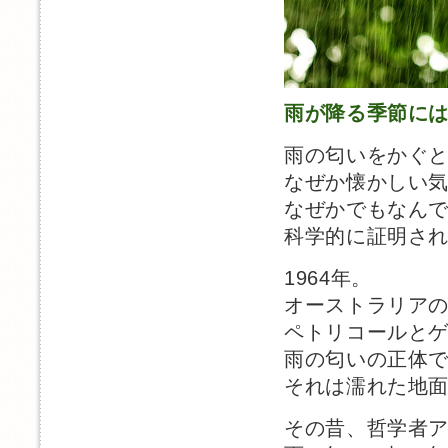
雨が降る季節に
雨の匂いをかぐ
なぜか懐かしい
なぜかでもなん
科学的に証明さ
1964年。
オーストラリア
ペトリコールと
雨の匂いの正体
それは濡れた地
その昔、哲学者