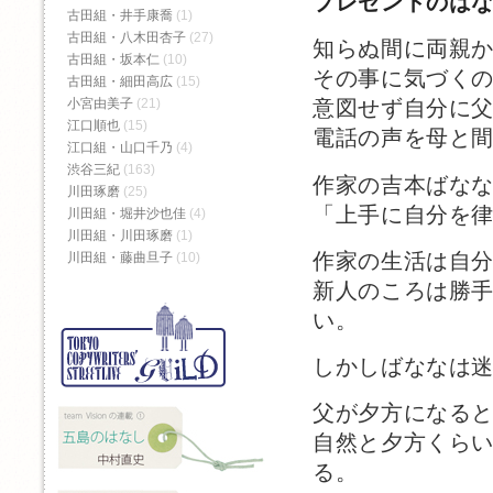
プレゼントのは
古田組・井手康喬
(1)
古田組・八木田杏子
(27)
知らぬ間に両親
古田組・坂本仁
(10)
その事に気づく
古田組・細田高広
(15)
小宮由美子
(21)
意図せず自分に
江口順也
(15)
電話の声を母と
江口組・山口千乃
(4)
渋谷三紀
(163)
作家の吉本ばな
川田琢磨
(25)
「上手に自分を
川田組・堀井沙也佳
(4)
川田組・川田琢磨
(1)
作家の生活は自
川田組・藤曲旦子
(10)
新人のころは勝
い。
しかしばななは
父が夕方になる
自然と夕方くら
る。