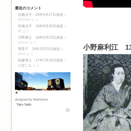
最近のコメント
石橋涼子 20年9月27日放送
に
000mhz
より
石橋涼子 19年6月30日放送
に
関
より
川野康之 18年6月23日放送
に
selene
より
小野麻利江 1
薄景子 18年3月25日放送
に
Oura
より
佐藤理人 17年7月29日放送
に
どぼこん
より
★
designed by WebVision
Taku Saito