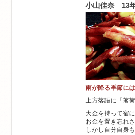
小山佳奈 13年
雨が降る季節に
上方落語に「茗
大金を持って宿
お金を置き忘れ
しかし自分自身