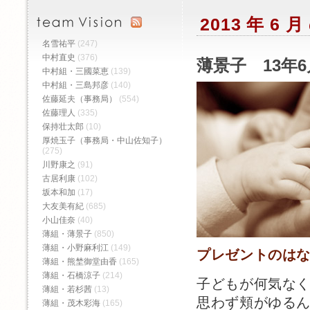
2013 年 6
名雪祐平
(247)
中村直史
(376)
薄景子 13年6
中村組・三國菜恵
(139)
中村組・三島邦彦
(140)
佐藤延夫（事務局）
(554)
佐藤理人
(335)
保持壮太郎
(10)
厚焼玉子（事務局・中山佐知子）
(275)
川野康之
(91)
古居利康
(102)
坂本和加
(17)
大友美有紀
(685)
小山佳奈
(40)
薄組・薄景子
(850)
薄組・小野麻利江
(149)
プレゼントのは
薄組・熊埜御堂由香
(165)
薄組・石橋涼子
(214)
子どもが何気な
薄組・若杉茜
(13)
思わず頬がゆる
薄組・茂木彩海
(165)