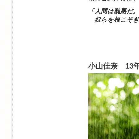
「人間は醜悪だ
奴らを根こそぎ
小山佳奈 13年