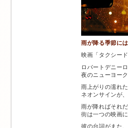
雨が降る季節に
映画「タクシー
ロバートデニー
夜のニューヨー
雨上がりの濡れ
ネオンサインが
雨が降ればそれ
街は一つの映画
彼の台詞がまた