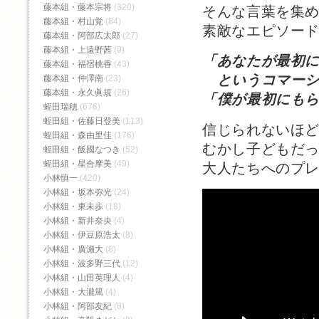
藤本組・藤本宗将
(320)
そんな言葉を集
藤本組・村山覚
(84)
素敵なエピソー
藤本組・阿部広太郎
(27)
藤本組・上遠野茜
(9)
「あなたが最初
藤本組・福宿桃香‬
(43)
というコマーシ
藤本組・仲澤南
(23)
藤本組・永久眞規
(26)
「僕が最初にも
蛭田瑞穂
(676)
蛭田組・佐藤日登美
(113)
信じられないほ
蛭田組・森由里佳
(176)
むかし子どもだ
蛭田組・飯國なつき
(52)
蛭田組・星合摩美
(49)
大人たちへのプ
小林慎一
(420)
小林組・坂本弥光
(24)
小林組・東未歩
(18)
小林組・新井奈央
(4)
小林組・伊豆原浩太
(8)
小林組・廣瀬大
(8)
小林組・波多野三代
(12)
小林組・山田英理人
(4)
小林組・大瀧篤
(4)
小林組・阿部友紀
(8)