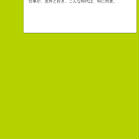
生きられてる私は幸せなのかもしれません。
「五島列島はよいところです。
こう返す。「ええ、名前だけは」
仕事が、意外と好き。こんな時代は、特に尚更。
皆からは「保持壮太郎ピーナッツ」って呼ばれてるよ。
なぜかって言うと前にピーナッツを皆に一粒ずつあげたからだよ。
みなさん一度お出かけください。」
beacon communications 勤務
すると、初対面の人が笑ってくれる。
なぜか、皆は喜んでなかったけどね。
ちょっと、気持ちフクザツであるのだが。
ピーナッツ最高！落花生なんて呼ぶなっつーの
バカだけどたぶんいいヤツだ。もっとこんな感じの人になりたい。