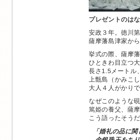
プレゼントのは
安政３年。徳川
薩摩藩島津家か
挙式の際、薩摩
ひときわ目立つ
長さ1.5メートル
上甑島（かみこ
大人４人がかり
なぜこのような
篤姫の養父、薩
こう語ったそう
「婚礼の品に関
金銀珠玉をちり