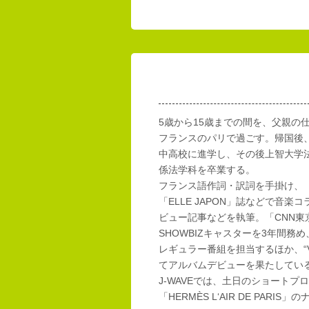
5歳から15歳までの間を、父親の
フランスのパリで過ごす。帰国後
中高校に進学し、その後上智大学
係法学科を卒業する。
フランス語作詞・訳詞を手掛け、「E
「ELLE JAPON」誌などで音楽
ビュー記事などを執筆。「CNN東
SHOWBIZキャスターを3年間務め
レギュラー番組を担当するほか、“Vi
てアルバムデビューを果たしてい
J-WAVEでは、土日のショートプロ
「HERMÈS L‘AIR DE PAR