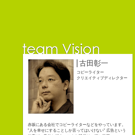
佐藤延夫
保持壮太郎
小山佳奈
中村直史
江口順也
名雪祐平
古田彰一
コピーライター
コピーライター
コピーライター
コピーライター
コピーライター
コピーライター
コピーライター
クリエイティブディレクター
クリエイティブディレクター
自己紹介ジェネレーターというサイトがある。試しにやってみた。
チームVision 事務局長
なにがしか書いていられるしごとはとっても
長崎県五島市出身
Copy writer
初対面の人によく言われる。
赤坂にある会社でコピーライターなどをやっています。
幸せでとっても怖いですが、きょうもなんとか幸せに
３６歳
10周年キャンペーン中です。
「きれいな名前ですね」
"人を幸せにすることしか言ってはいけない" 広告という
こんちゃっ保持壮太郎っていいます。