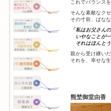
これでバランス
そんな素敵なク
その寸前、ばな
「私はお父さん
いやなことが一
それはほんとう
親から受け継い
それを、幸せな
熊埜御堂由香 