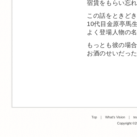
宿賃をもらい忘
この話をときど
10代目金原亭馬
よく登場人物の
もっとも彼の場
お酒のせいだっ
Top
｜
What's Vision
｜
te
Copyright ©20