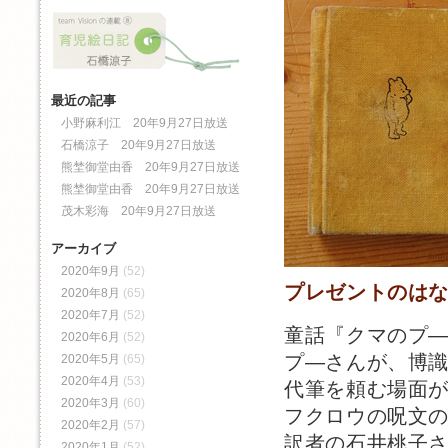
最近の記事
小野麻利江 20年9月27日放送
石橋涼子 20年9月27日放送
熊埜御堂由香 20年9月27日放送
熊埜御堂由香 20年9月27日放送
茂木彩海 20年9月27日放送
アーカイブ
throu
2020年9月
(52)
プレゼントのは
2020年8月
(65)
2020年7月
(52)
童話『クマのプ
2020年6月
(52)
プ―さんが、博
2020年5月
(65)
2020年4月
(53)
代筆を頼む場面
2020年3月
(60)
フクロウの呪文
2020年2月
(57)
訳者の石井桃子
2020年1月
(52)