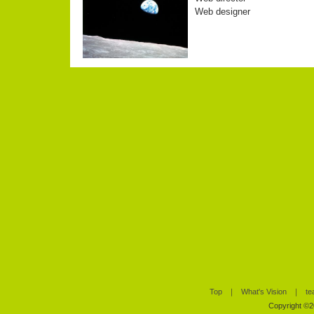
Web designer
Top
｜
What's Vision
｜
te
Copyright ©20