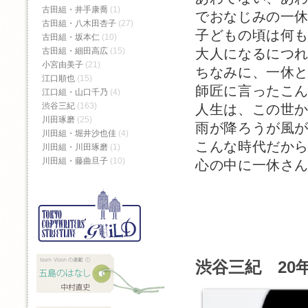
古田組・井手康喬
(1)
でおなじみの一
古田組・八木田杏子
(27)
子どもの頃は何
古田組・坂本仁
(10)
大人になるにつ
古田組・細田高広
(15)
小宮由美子
(21)
ちなみに、一休
江口順也
(15)
師匠に言ったこ
江口組・山口千乃
(4)
渋谷三紀
(163)
人生は、この世
川田琢磨
(25)
雨が降ろうが風
川田組・堀井沙也佳
(4)
こんな時代だか
川田組・川田琢磨
(1)
川田組・藤曲旦子
(10)
心の中に一休さ
渋谷三紀 20年