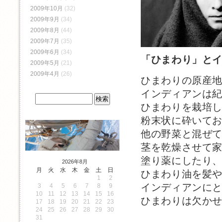
2009年10月
(32)
2009年9月
(34)
2009年8月
(44)
2009年7月
(35)
2009年6月
(34)
「ひまわり」と
2009年5月
(21)
2009年4月
(26)
ひまわりの原産
インディアンは紀
ひまわりを栽培
粉末状に砕いて
他の野菜と混ぜ
茎を乾燥させて
塗り薬にしたり
2026年8月
月
火
水
木
金
土
日
ひまわり油を髪
1
2
インディアンに
3
4
5
6
7
8
9
10
11
12
13
14
15
16
ひまわりは欠か
17
18
19
20
21
22
23
24
25
26
27
28
29
30
31