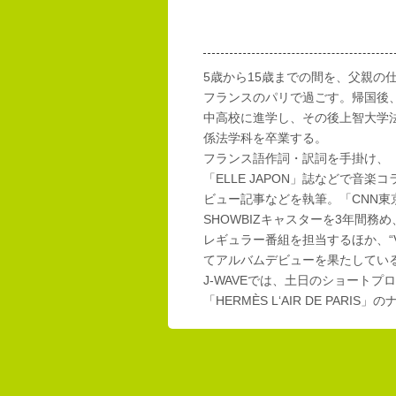
5歳から15歳までの間を、父親の
フランスのパリで過ごす。帰国後
中高校に進学し、その後上智大学
係法学科を卒業する。
フランス語作詞・訳詞を手掛け、「E
「ELLE JAPON」誌などで音楽
ビュー記事などを執筆。「CNN東
SHOWBIZキャスターを3年間務め
レギュラー番組を担当するほか、“Vi
てアルバムデビューを果たしてい
J-WAVEでは、土日のショートプロ
「HERMÈS L‘AIR DE PAR