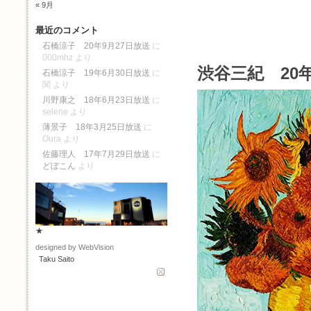
« 9月
最近のコメント
石橋涼子 20年9月27日放送
に
000mhz
より
渋谷三紀 20年
石橋涼子 19年6月30日放送
に
関
より
川野康之 18年6月23日放送
に
selene
より
薄景子 18年3月25日放送
に
Oura
より
佐藤理人 17年7月29日放送
に
どぼこん
より
★
designed by WebVision
Taku Saito