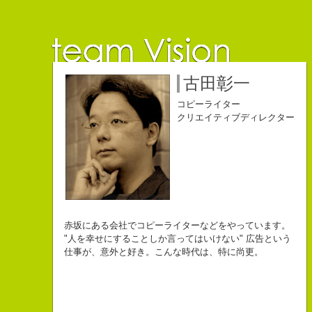
佐藤延夫
保持壮太郎
小山佳奈
中村直史
江口順也
名雪祐平
古田彰一
コピーライター
コピーライター
コピーライター
コピーライター
コピーライター
コピーライター
コピーライター
クリエイティブディレクター
クリエイティブディレクター
自己紹介ジェネレーターというサイトがある。試しにやってみた。
チームVision 事務局長
なにがしか書いていられるしごとはとっても
長崎県五島市出身
Copy writer
初対面の人によく言われる。
赤坂にある会社でコピーライターなどをやっています。
幸せでとっても怖いですが、きょうもなんとか幸せに
３６歳
10周年キャンペーン中です。
「きれいな名前ですね」
"人を幸せにすることしか言ってはいけない" 広告という
こんちゃっ保持壮太郎っていいます。
生きられてる私は幸せなのかもしれません。
「五島列島はよいところです。
こう返す。「ええ、名前だけは」
仕事が、意外と好き。こんな時代は、特に尚更。
皆からは「保持壮太郎ピーナッツ」って呼ばれてるよ。
なぜかって言うと前にピーナッツを皆に一粒ずつあげたからだよ。
みなさん一度お出かけください。」
beacon communications 勤務
すると、初対面の人が笑ってくれる。
なぜか、皆は喜んでなかったけどね。
ちょっと、気持ちフクザツであるのだが。
ピーナッツ最高！落花生なんて呼ぶなっつーの
バカだけどたぶんいいヤツだ。もっとこんな感じの人になりたい。