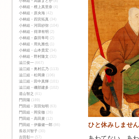
小林組・高阪まどか
(8)
小林組・檀上真里奈
(4)
小林組・原央海
(42)
小林組・四宮拓真
(34)
小林組・河田紗弥
(104)
小林組・得津有明
(2)
小林組・森田隼司
(2)
小林組・用丸雅也
(1)
小林組・山本貴宏
(34)
小林組・野村隆文
(32)
澁江俊一
(667)
澁江組・奥村広乃
(113)
澁江組・松岡康
(106)
澁江組・田中真輝
(101)
澁江組・磯部建多
(102)
道山智之
(61)
門田陽
(189)
門田組・宮田知明
(63)
門田組・岡安徹
(26)
門田組・高田麦
(12)
ひと休みしませ
門田組・伊藤健一郎
(86)
長谷川智子
(30)
あわてない、あ
古田彰一
(57)