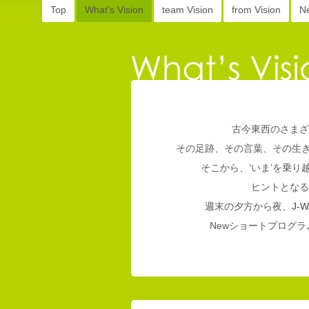
Top
What's Vision
team Vision
from Vision
N
古今東西のさまざ
その足跡、その言葉、その生
そこから、‘いま’を乗
ヒントとなる
週末の夕方から夜、
J-W
Newショートプログラム