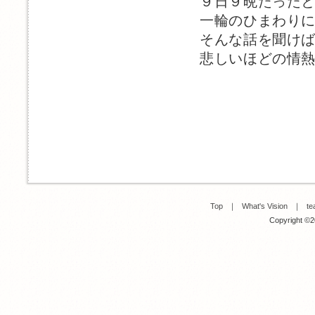
９日９晩たった
一輪のひまわり
そんな話を聞け
悲しいほどの情
Top
｜
What's Vision
｜
te
Copyright ©20