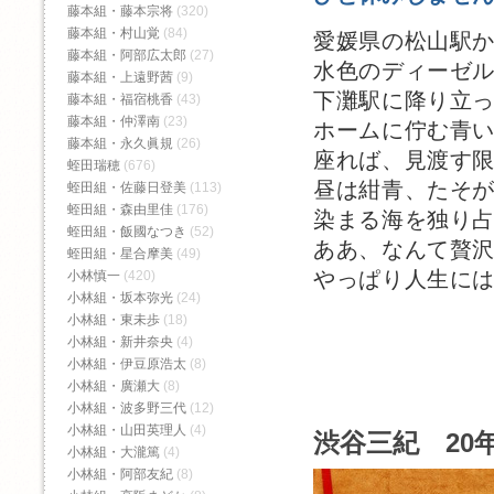
藤本組・藤本宗将
(320)
藤本組・村山覚
(84)
愛媛県の松山駅
藤本組・阿部広太郎
(27)
水色のディーゼル
藤本組・上遠野茜
(9)
下灘駅に降り立
藤本組・福宿桃香‬
(43)
藤本組・仲澤南
(23)
ホームに佇む青
藤本組・永久眞規
(26)
座れば、見渡す
蛭田瑞穂
(676)
昼は紺青、たそ
蛭田組・佐藤日登美
(113)
蛭田組・森由里佳
(176)
染まる海を独り
蛭田組・飯國なつき
(52)
ああ、なんて贅
蛭田組・星合摩美
(49)
やっぱり人生に
小林慎一
(420)
小林組・坂本弥光
(24)
小林組・東未歩
(18)
小林組・新井奈央
(4)
小林組・伊豆原浩太
(8)
小林組・廣瀬大
(8)
小林組・波多野三代
(12)
小林組・山田英理人
(4)
渋谷三紀 20年
小林組・大瀧篤
(4)
小林組・阿部友紀
(8)