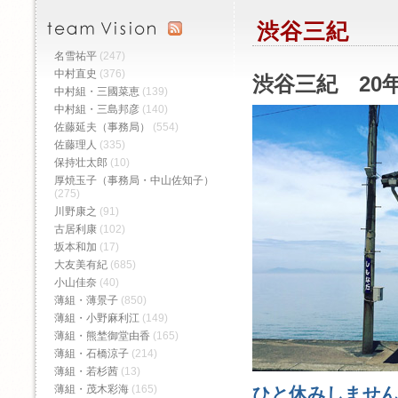
渋谷三紀
名雪祐平
(247)
中村直史
(376)
渋谷三紀 20年
中村組・三國菜恵
(139)
中村組・三島邦彦
(140)
佐藤延夫（事務局）
(554)
佐藤理人
(335)
保持壮太郎
(10)
厚焼玉子（事務局・中山佐知子）
(275)
川野康之
(91)
古居利康
(102)
坂本和加
(17)
大友美有紀
(685)
小山佳奈
(40)
薄組・薄景子
(850)
薄組・小野麻利江
(149)
薄組・熊埜御堂由香
(165)
薄組・石橋涼子
(214)
薄組・若杉茜
(13)
薄組・茂木彩海
(165)
ひと休みしませ