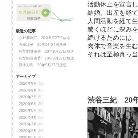
活動休止を宣言し
結婚、出産を経て
人間活動を経て
驚くほどに深み
最近の記事
続けるためには
小野麻利江 20年9月27日放送
石橋涼子 20年9月27日放送
肉体で音楽を生
熊埜御堂由香 20年9月27日放送
それは至極真っ
熊埜御堂由香 20年9月27日放送
茂木彩海 20年9月27日放送
アーカイブ
2020年9月
(52)
2020年8月
(65)
2020年7月
(52)
渋谷三紀 20年
2020年6月
(52)
2020年5月
(65)
2020年4月
(53)
2020年3月
(60)
2020年2月
(57)
2020年1月
(52)