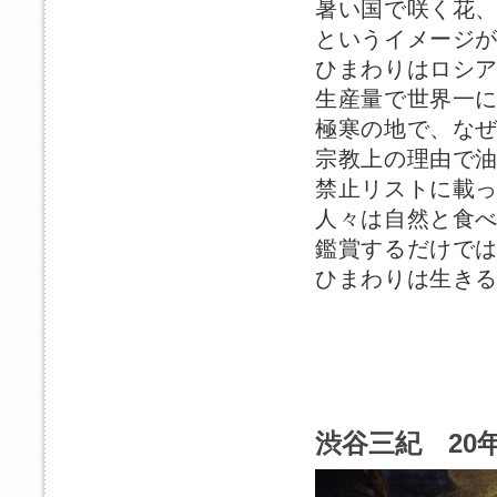
暑い国で咲く花
というイメージ
ひまわりはロシ
生産量で世界一
極寒の地で、な
宗教上の理由で
禁止リストに載
人々は自然と食
鑑賞するだけで
ひまわりは生き
渋谷三紀 20年