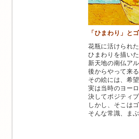
「ひまわり」と
花瓶に活けられ
ひまわりを描い
新天地の南仏ア
後からやって来
その絵には、希
実は当時のヨー
決してポジティ
しかし、そこは
そんな常識、ま