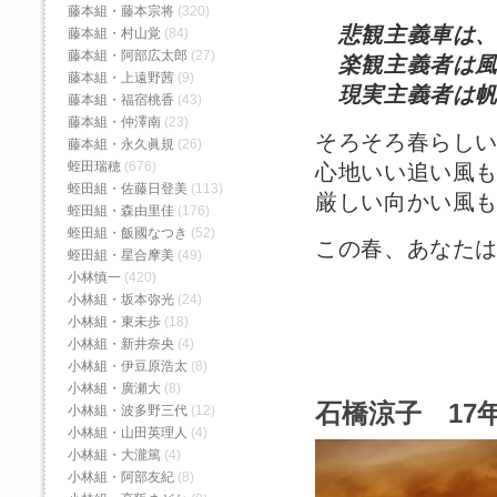
藤本組・藤本宗将
(320)
悲観主義車は
藤本組・村山覚
(84)
藤本組・阿部広太郎
(27)
楽観主義者は風
藤本組・上遠野茜
(9)
現実主義者は帆
藤本組・福宿桃香‬
(43)
藤本組・仲澤南
(23)
そろそろ春らし
藤本組・永久眞規
(26)
蛭田瑞穂
(676)
心地いい追い風
蛭田組・佐藤日登美
(113)
厳しい向かい風
蛭田組・森由里佳
(176)
蛭田組・飯國なつき
(52)
この春、あなた
蛭田組・星合摩美
(49)
小林慎一
(420)
小林組・坂本弥光
(24)
小林組・東未歩
(18)
小林組・新井奈央
(4)
小林組・伊豆原浩太
(8)
小林組・廣瀬大
(8)
石橋涼子 17年
小林組・波多野三代
(12)
小林組・山田英理人
(4)
小林組・大瀧篤
(4)
小林組・阿部友紀
(8)