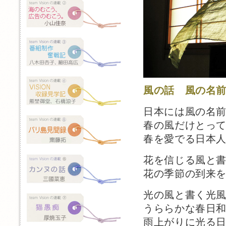
風の話 風の名
日本には風の名前
春の風だけとっ
春を愛でる日本
花を信じる風と
花の季節の到来
光の風と書く光
うららかな春日
雨上がりに光る