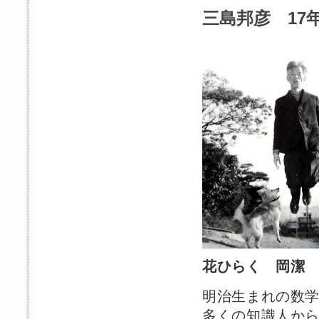
三島邦彦 17年
花ひらく 岡潔
明治生まれの数
多くの知識人か