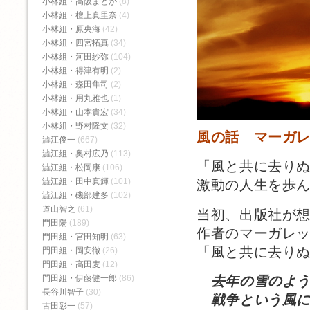
小林組・高阪まどか
(8)
小林組・檀上真里奈
(4)
小林組・原央海
(42)
小林組・四宮拓真
(34)
小林組・河田紗弥
(104)
小林組・得津有明
(2)
小林組・森田隼司
(2)
小林組・用丸雅也
(1)
小林組・山本貴宏
(34)
小林組・野村隆文
(32)
風の話 マーガ
澁江俊一
(667)
澁江組・奥村広乃
(113)
「風と共に去り
澁江組・松岡康
(106)
澁江組・田中真輝
(101)
激動の人生を歩
澁江組・磯部建多
(102)
道山智之
(61)
当初、出版社が
門田陽
(189)
作者のマーガレ
門田組・宮田知明
(63)
「風と共に去り
門田組・岡安徹
(26)
門田組・高田麦
(12)
去年の雪のよ
門田組・伊藤健一郎
(86)
長谷川智子
(30)
戦争という風に
古田彰一
(57)