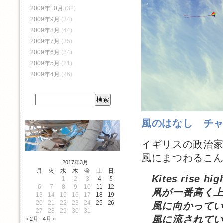
2009年10月
(32)
2009年9月
(34)
2009年8月
(44)
2009年7月
(35)
2009年6月
(34)
2009年5月
(21)
2009年4月
(26)
風のはなし チ
イギリスの政治
風にまつわるこ
2017年3月
月
火
水
木
金
土
日
Kites rise hig
1
2
3
4
5
6
7
8
9
10
11
12
凧が一番高く上
13
14
15
16
17
18
19
20
21
22
23
24
25
26
風に向かってい
27
28
29
30
31
風に流されてい
« 2月
4月 »