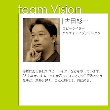
佐藤延夫
保持壮太郎
小山佳奈
中村直史
江口順也
名雪祐平
古田彰一
コピーライター
コピーライター
コピーライター
コピーライター
コピーライター
コピーライター
コピーライター
クリエイティブディレクター
クリエイティブディレクター
自己紹介ジェネレーターというサイトがある。試しにやってみた。
チームVision 事務局長
なにがしか書いていられるしごとはとっても
長崎県五島市出身
Copy writer
初対面の人によく言われる。
赤坂にある会社でコピーライターなどをやっています。
幸せでとっても怖いですが、きょうもなんとか幸せに
３６歳
10周年キャンペーン中です。
「きれいな名前ですね」
"人を幸せにすることしか言ってはいけない" 広告という
こんちゃっ保持壮太郎っていいます。
生きられてる私は幸せなのかもしれません。
「五島列島はよいところです。
こう返す。「ええ、名前だけは」
仕事が、意外と好き。こんな時代は、特に尚更。
皆からは「保持壮太郎ピーナッツ」って呼ばれてるよ。
なぜかって言うと前にピーナッツを皆に一粒ずつあげたからだよ。
みなさん一度お出かけください。」
beacon communications 勤務
すると、初対面の人が笑ってくれる。
なぜか、皆は喜んでなかったけどね。
ちょっと、気持ちフクザツであるのだが。
ピーナッツ最高！落花生なんて呼ぶなっつーの
バカだけどたぶんいいヤツだ。もっとこんな感じの人になりたい。