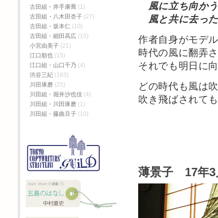
風に立ち向かう
古田組・井手康喬
(1)
古田組・八木田杏子
(27)
風と共に去った
古田組・坂本仁
(10)
古田組・細田高広
(15)
作者自身がモデ
小宮由美子
(21)
時代の風に翻弄
江口順也
(15)
それでも明日に
江口組・山口千乃
(4)
渋谷三紀
(163)
どの時代も風は
川田琢磨
(25)
川田組・堀井沙也佳
(4)
吹き飛ばされて
川田組・川田琢磨
(1)
川田組・藤曲旦子
(10)
薄景子 17年3