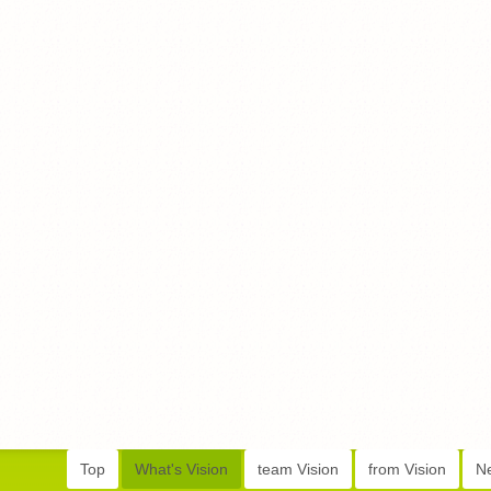
Top
What's Vision
team Vision
from Vision
N