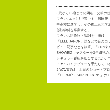
5歳から15歳までの間を、父親の
フランスのパリで過ごす。帰国後
中高校に進学し、その後上智大学
係法学科を卒業する。
フランス語作詞・訳詞を手掛け、「E
「ELLE JAPON」誌などで音楽
ビュー記事などを執筆。「CNN東
SHOWBIZキャスターを3年間務め
レギュラー番組を担当するほか、“Vi
てアルバムデビューを果たしてい
J-WAVEでは、土日のショートプロ
「HERMÈS L‘AIR DE PAR