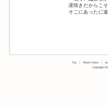
遅咲きだからこ
そこにあったに
Top
｜
What's Vision
｜
te
Copyright ©20