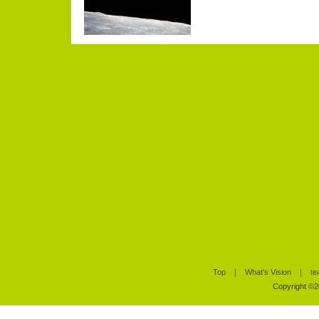
Top
｜
What's Vision
｜
te
Copyright ©20