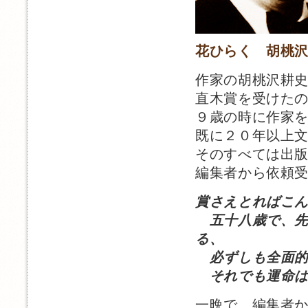
花ひらく 胡桃
作家の胡桃沢耕
直木賞を受けた
９歳の時に作家
既に２０年以上
そのすべては出
編集者から依頼
賞さえとればこ
五十八歳で、先
る、
必ずしも全面的
それでも運命は
一晩で、編集者