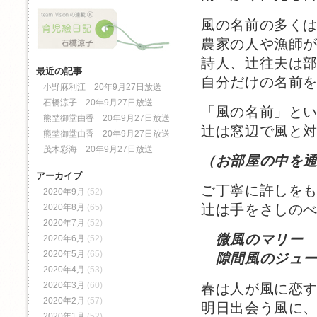
風の名前の多く
農家の人や漁師
詩人、辻往夫は
最近の記事
自分だけの名前
小野麻利江 20年9月27日放送
石橋涼子 20年9月27日放送
「風の名前」と
熊埜御堂由香 20年9月27日放送
辻は窓辺で風と
熊埜御堂由香 20年9月27日放送
茂木彩海 20年9月27日放送
（お部屋の中を
アーカイブ
ご丁寧に許しを
2020年9月
(52)
辻は手をさしの
2020年8月
(65)
2020年7月
(52)
微風のマリー
2020年6月
(52)
2020年5月
(65)
隙間風のジュー
2020年4月
(53)
2020年3月
(60)
春は人が風に恋
2020年2月
(57)
明日出会う風に
2020年1月
(52)