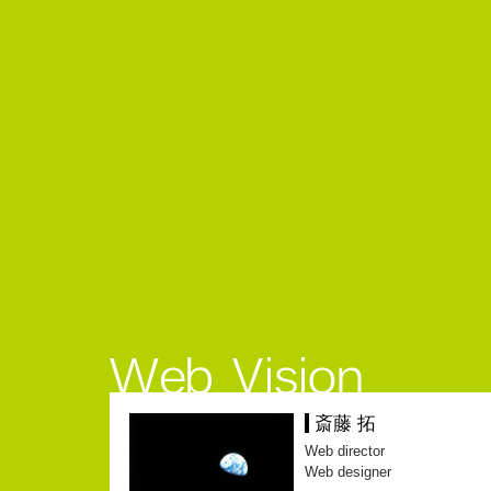
斎藤 拓
Web director
Web designer