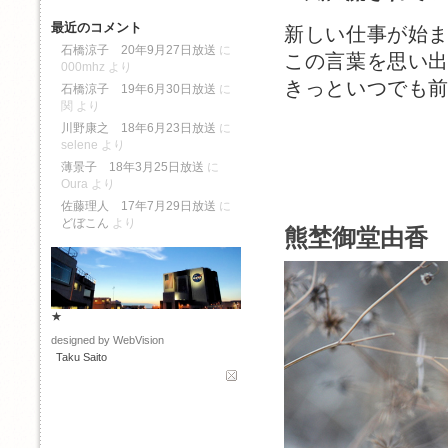
最近のコメント
新しい仕事が始
石橋涼子 20年9月27日放送
に
この言葉を思い
000mhz
より
きっといつでも
石橋涼子 19年6月30日放送
に
関
より
川野康之 18年6月23日放送
に
selene
より
薄景子 18年3月25日放送
に
Oura
より
佐藤理人 17年7月29日放送
に
どぼこん
より
熊埜御堂由香 
★
designed by WebVision
Taku Saito