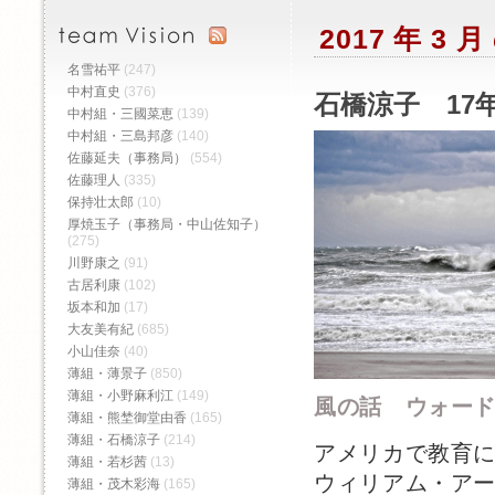
2017 年 3
名雪祐平
(247)
中村直史
(376)
石橋涼子 17年
中村組・三國菜恵
(139)
中村組・三島邦彦
(140)
佐藤延夫（事務局）
(554)
佐藤理人
(335)
保持壮太郎
(10)
厚焼玉子（事務局・中山佐知子）
(275)
川野康之
(91)
古居利康
(102)
坂本和加
(17)
大友美有紀
(685)
小山佳奈
(40)
薄組・薄景子
(850)
薄組・小野麻利江
(149)
風の話 ウォー
薄組・熊埜御堂由香
(165)
薄組・石橋涼子
(214)
アメリカで教育
薄組・若杉茜
(13)
ウィリアム・ア
薄組・茂木彩海
(165)