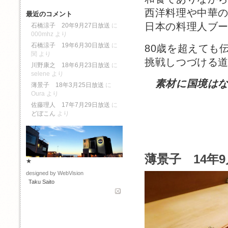
西洋料理や中華
最近のコメント
日本の料理人ブ
石橋涼子 20年9月27日放送
に
000mhz
より
石橋涼子 19年6月30日放送
に
80歳を超えても
関
より
挑戦しつづける
川野康之 18年6月23日放送
に
selene
より
素材に国境は
薄景子 18年3月25日放送
に
Oura
より
佐藤理人 17年7月29日放送
に
どぼこん
より
薄景子 14年9
★
designed by WebVision
Taku Saito