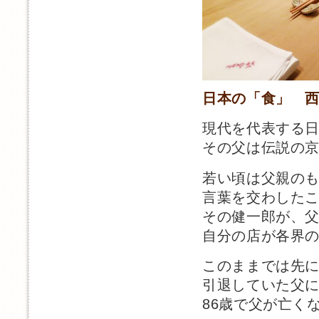
日本の「食」 
現代を代表する
その父は伝説の
若い頃は父親の
言葉を交わした
その健一郎が、
自分の店が各界
このままでは先
引退していた父
86歳で父が亡く