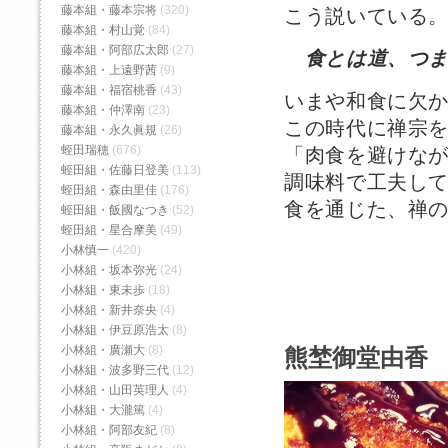
藤本組・藤本宗将
(320)
こう説いている
藤本組・村山覚
(84)
藤本組・阿部広太郎
(27)
食とは道、つ
藤本組・上遠野茜
(9)
藤本組・福宿桃香‬
(43)
いまや和食に欠
藤本組・仲澤南
(23)
この時代に禅宗
藤本組・永久眞規
(26)
蛭田瑞穂
(676)
「肉食を避けな
蛭田組・佐藤日登美
(113)
調味料で工夫し
蛭田組・森由里佳
(176)
食を通じた、禅
蛭田組・飯國なつき
(52)
蛭田組・星合摩美
(49)
小林慎一
(420)
小林組・坂本弥光
(24)
小林組・東未歩
(18)
小林組・新井奈央
(4)
小林組・伊豆原浩太
(8)
小林組・廣瀬大
(8)
熊埜御堂由香 
小林組・波多野三代
(12)
小林組・山田英理人
(4)
小林組・大瀧篤
(4)
小林組・阿部友紀
(8)