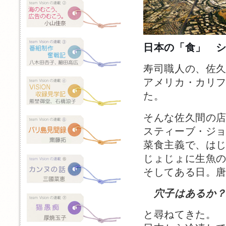
日本の「食」 
寿司職人の、佐
アメリカ・カリ
た。
そんな佐久間の
スティーブ・ジ
菜食主義で、は
じょじょに生魚
そしてある日。
穴子はあるか
と尋ねてきた。