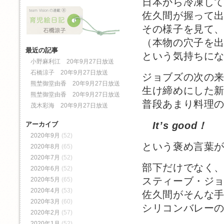
日本から冷凍し
佐久間が握って
その様子を見て
（本物の穴子を
最近の記事
という気持ちに
小野麻利江 20年9月27日放送
石橋涼子 20年9月27日放送
ジョブズの次の
熊埜御堂由香 20年9月27日放送
生け締めにした
熊埜御堂由香 20年9月27日放送
普段あまり料理
茂木彩海 20年9月27日放送
It’s good！
アーカイブ
2020年9月
(52)
という褒め言葉
2020年8月
(65)
2020年7月
(52)
部下だけでなく
2020年6月
(52)
スティーブ・ジ
2020年5月
(65)
2020年4月
(53)
佐久間がそんな手
2020年3月
(60)
シリコンバレー
2020年2月
(57)
2020年1月
(52)