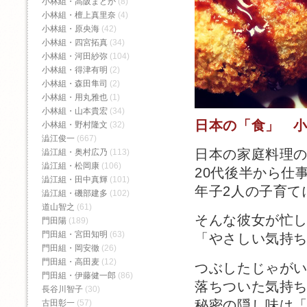
小林組・高阪まどか
(8)
小林組・檀上真里奈
(4)
小林組・原央海
(42)
小林組・四宮拓真
(34)
小林組・河田紗弥
(104)
小林組・得津有明
(2)
小林組・森田隼司
(2)
小林組・用丸雅也
(1)
小林組・山本貴宏
(34)
日本の「食」 
小林組・野村隆文
(32)
澁江俊一
(667)
日本の家庭料理
澁江組・奥村広乃
(113)
澁江組・松岡康
(106)
20代後半から仕
澁江組・田中真輝
(101)
年子2人の子育て
澁江組・磯部建多
(102)
道山智之
(61)
そんな彼女が忙
門田陽
(189)
門田組・宮田知明
(63)
「やさしい気持
門田組・岡安徹
(26)
門田組・高田麦
(12)
つぶしたじゃが
門田組・伊藤健一郎
(86)
落ちついた気持
長谷川智子
(30)
秘密の隠し味は
古田彰一
(57)