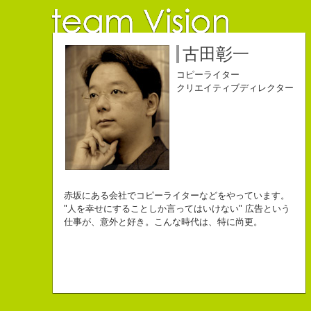
佐藤延夫
保持壮太郎
小山佳奈
中村直史
江口順也
名雪祐平
古田彰一
コピーライター
コピーライター
コピーライター
コピーライター
コピーライター
コピーライター
コピーライター
クリエイティブディレクター
クリエイティブディレクター
自己紹介ジェネレーターというサイトがある。試しにやってみた。
チームVision 事務局長
なにがしか書いていられるしごとはとっても
長崎県五島市出身
Copy writer
初対面の人によく言われる。
赤坂にある会社でコピーライターなどをやっています。
幸せでとっても怖いですが、きょうもなんとか幸せに
３６歳
10周年キャンペーン中です。
「きれいな名前ですね」
"人を幸せにすることしか言ってはいけない" 広告という
こんちゃっ保持壮太郎っていいます。
生きられてる私は幸せなのかもしれません。
「五島列島はよいところです。
こう返す。「ええ、名前だけは」
仕事が、意外と好き。こんな時代は、特に尚更。
皆からは「保持壮太郎ピーナッツ」って呼ばれてるよ。
なぜかって言うと前にピーナッツを皆に一粒ずつあげたからだよ。
みなさん一度お出かけください。」
beacon communications 勤務
すると、初対面の人が笑ってくれる。
なぜか、皆は喜んでなかったけどね。
ちょっと、気持ちフクザツであるのだが。
ピーナッツ最高！落花生なんて呼ぶなっつーの
バカだけどたぶんいいヤツだ。もっとこんな感じの人になりたい。