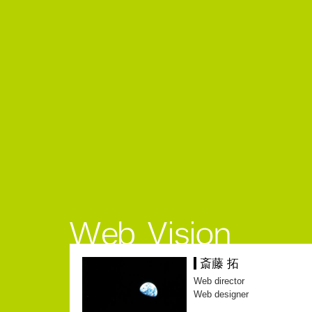
斎藤 拓
Web director
Web designer