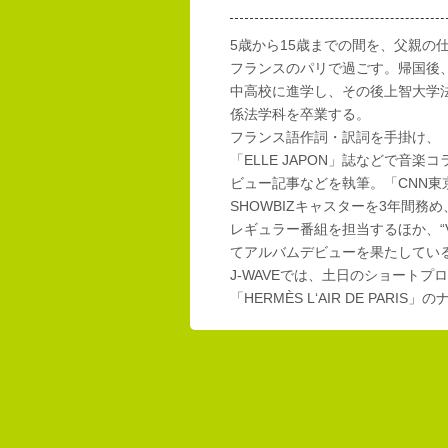
5歳から15歳までの間を、父親の
フランスのパリで過ごす。帰国後
中高校に進学し、その後上智大学
係法学科を卒業する。
フランス語作詞・訳詞を手掛け、「E
「ELLE JAPON」誌などで音楽
ビュー記事などを執筆。「CNN東
SHOWBIZキャスターを3年間務め
レギュラー番組を担当するほか、“Vi
てアルバムデビューを果たしてい
J-WAVEでは、土日のショートプロ
「HERMÈS L‘AIR DE PAR