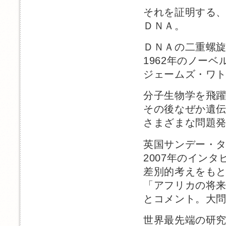
それを証明する
ＤＮＡ。
ＤＮＡの二重螺
1962年のノー
ジェームズ・ワ
分子生物学を飛
その後なぜか遺
さまざまな問題
英国サンデー・
2007年のイン
差別的考えをも
「アフリカの将
とコメント。大
世界最先端の研