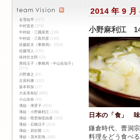
2014 年 9
名雪祐平
(247)
中村直史
(376)
小野麻利江 1
中村組・三國菜恵
(139)
中村組・三島邦彦
(140)
佐藤延夫（事務局）
(554)
佐藤理人
(335)
保持壮太郎
(10)
厚焼玉子（事務局・中山佐知子）
(275)
川野康之
(91)
古居利康
(102)
坂本和加
(17)
大友美有紀
(685)
小山佳奈
(40)
薄組・薄景子
(850)
薄組・小野麻利江
(149)
日本の「食」 
薄組・熊埜御堂由香
(165)
薄組・石橋涼子
(214)
鎌倉時代、曹洞
薄組・若杉茜
(13)
料理をどう食べ
薄組・茂木彩海
(165)