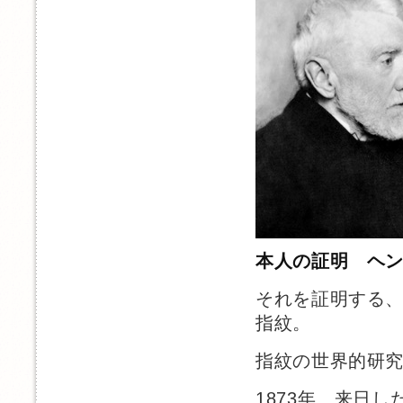
本人の証明 ヘ
それを証明する
指紋。
指紋の世界的研
1873年、来日