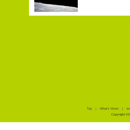
Top
｜
What's Vision
｜
te
Copyright ©20