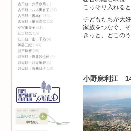
古田組・井手康喬
(1)
こっそり入れる
古田組・八木田杏子
(27)
古田組・坂本仁
(10)
子どもたちが大
古田組・細田高広
(15)
家族をつなぐ、
小宮由美子
(21)
江口順也
(15)
きっと、どこの
江口組・山口千乃
(4)
渋谷三紀
(163)
川田琢磨
(25)
川田組・堀井沙也佳
(4)
川田組・川田琢磨
(1)
川田組・藤曲旦子
(10)
小野麻利江 1