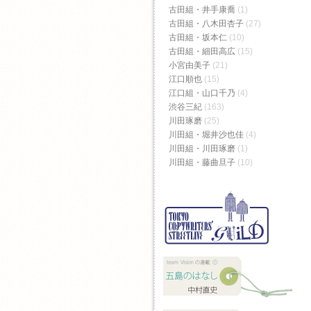
古田組・井手康喬
(1)
古田組・八木田杏子
(27)
古田組・坂本仁
(10)
古田組・細田高広
(15)
小宮由美子
(21)
江口順也
(15)
江口組・山口千乃
(4)
渋谷三紀
(163)
川田琢磨
(25)
川田組・堀井沙也佳
(4)
川田組・川田琢磨
(1)
川田組・藤曲旦子
(10)