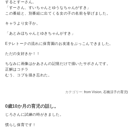
するとすーさん。
「すーさん、すいちゃんとゆうなちゃんがすき」
この番組と、別番組に出てくる女の子の名前を挙げました。
キャラより女子か。
「あとみほちゃんとゆきちゃんがすき」
Eテレトークの流れに保育園のお友達をぶっこんできました。
ただの女好きか！！
ちなみに画像はかあさんの記憶だけで描いたサボさんです。
正解は
コチラ
むう、コブを描き忘れた。
カテゴリー:
from Vision
,
石橋涼子の育児
0歳10か月の育児の話し。
じろさんに試練の時がきました。
慣らし保育です！