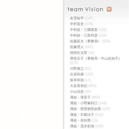
名雪祐平
(247)
中村直史
(376)
中村組・三國菜恵
(139)
中村組・三島邦彦
(140)
佐藤延夫（事務局）
(554)
佐藤理人
(335)
保持壮太郎
(10)
厚焼玉子（事務局・中山佐知子）
(275)
川野康之
(91)
古居利康
(102)
坂本和加
(17)
大友美有紀
(685)
小山佳奈
(40)
薄組・薄景子
(850)
薄組・小野麻利江
(149)
薄組・熊埜御堂由香
(165)
薄組・石橋涼子
(214)
薄組・若杉茜
(13)
薄組・茂木彩海
(165)