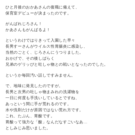
ひと月後のおかあさんの復職に備えて、
保育室デビューが決まったのです。
がんばれじろさん！
かあさんもがんばるよ！
というわけではりきって入園した早々
長男すーさんがウイルス性胃腸炎に感染し、
当然のごとく、じろさんにうつりました。
おかげで、その後しばらく
兄弟のゲリッぴと吐しゃ物との戦いとなったのでした。
というか毎回汚い話しですみません。
で、地味に発見したのですが。
長男と次男の吐しゃ物まみれの洗濯物を
一日に何度も手洗いしているとですね、
あっという間に手が荒れるのです。
水や洗剤だけが原因ではない荒れ方です。
これ、たぶん、胃酸です。
胃酸って強力な「酸」なんだなすごいなあ…
としみじみ思いました。