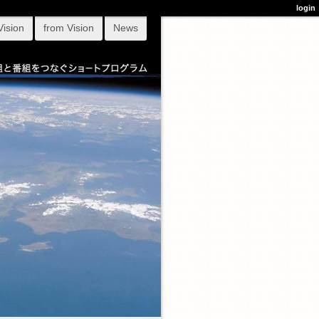
login
Vision
from Vision
News