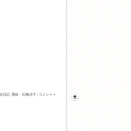
絵日記
,
薄組・石橋涼子
|
コメント »