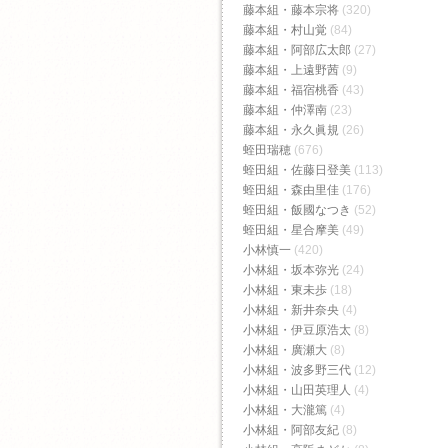
藤本組・藤本宗将
(320)
藤本組・村山覚
(84)
藤本組・阿部広太郎
(27)
藤本組・上遠野茜
(9)
藤本組・福宿桃香‬
(43)
藤本組・仲澤南
(23)
藤本組・永久眞規
(26)
蛭田瑞穂
(676)
蛭田組・佐藤日登美
(113)
蛭田組・森由里佳
(176)
蛭田組・飯國なつき
(52)
蛭田組・星合摩美
(49)
小林慎一
(420)
小林組・坂本弥光
(24)
小林組・東未歩
(18)
小林組・新井奈央
(4)
小林組・伊豆原浩太
(8)
小林組・廣瀬大
(8)
小林組・波多野三代
(12)
小林組・山田英理人
(4)
小林組・大瀧篤
(4)
小林組・阿部友紀
(8)