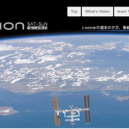
Top
What's Vision
team 