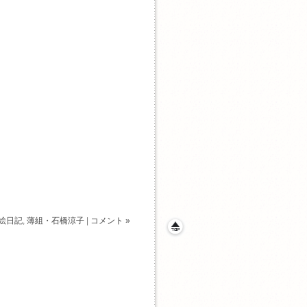
絵日記
,
薄組・石橋涼子
|
コメント »