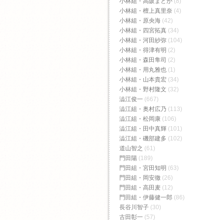
小林組・高阪まどか
(8)
小林組・檀上真里奈
(4)
小林組・原央海
(42)
小林組・四宮拓真
(34)
小林組・河田紗弥
(104)
小林組・得津有明
(2)
小林組・森田隼司
(2)
小林組・用丸雅也
(1)
小林組・山本貴宏
(34)
小林組・野村隆文
(32)
澁江俊一
(667)
澁江組・奥村広乃
(113)
澁江組・松岡康
(106)
澁江組・田中真輝
(101)
澁江組・磯部建多
(102)
道山智之
(61)
門田陽
(189)
門田組・宮田知明
(63)
門田組・岡安徹
(26)
門田組・高田麦
(12)
門田組・伊藤健一郎
(86)
長谷川智子
(30)
古田彰一
(57)