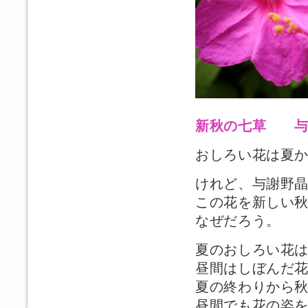
新秋の七草 与
おしろい花は夏
けれど、与謝野
この花を新しい
なぜだろう。
夏のおしろい花
昼間はしぼんだ
夏の終わりから
昼間でも花の姿