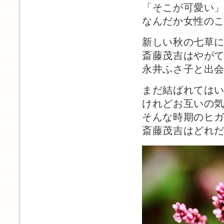
「そこが可愛い
なんだか女性の
新しい秋の七草
斎藤茂吉はやが
永井ふさ子と出
まだ結ばれては
けれどお互いの
そんな時期のヒ
斎藤茂吉はどれ