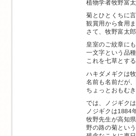
植物学者牧野富
菊とひとくちに
観賞用から食用
さて、牧野富太
皇室のご紋章に
一文字という品
これを七草とす
ハキダメギクは
名前も名前だが
ちょっとおもむ
では、ノジギク
ノジギクは1884
牧野先生が高知
野の路の菊とい
残念なことに東