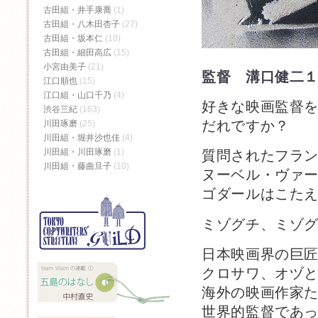
古田組・井手康喬
(1)
古田組・八木田杏子
(27)
古田組・坂本仁
(10)
古田組・細田高広
(15)
小宮由美子
(21)
監督 溝口健二
江口順也
(15)
江口組・山口千乃
(4)
好きな映画監督
渋谷三紀
(163)
だれですか？
川田琢磨
(25)
川田組・堀井沙也佳
(4)
川田組・川田琢磨
(1)
質問されたフラ
川田組・藤曲旦子
(10)
ヌーベル・ヴァ
ゴダールはこた
ミゾグチ、ミゾ
日本映画界の巨
クロサワ、オヅ
海外の映画作家
世界的監督であ