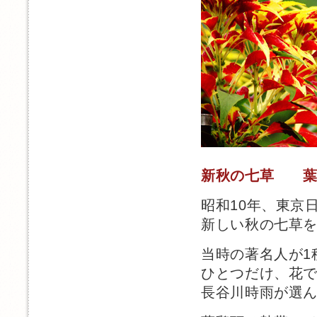
新秋の七草 葉
昭和10年、東京
新しい秋の七草
当時の著名人が1
ひとつだけ、花
長谷川時雨が選