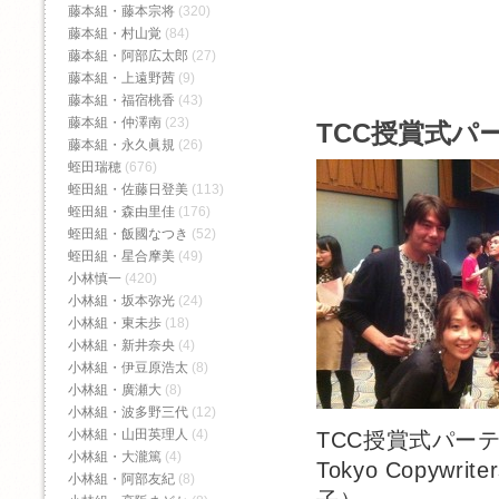
藤本組・藤本宗将
(320)
藤本組・村山覚
(84)
藤本組・阿部広太郎
(27)
藤本組・上遠野茜
(9)
藤本組・福宿桃香‬
(43)
藤本組・仲澤南
(23)
TCC授賞式パ
藤本組・永久眞規
(26)
蛭田瑞穂
(676)
蛭田組・佐藤日登美
(113)
蛭田組・森由里佳
(176)
蛭田組・飯國なつき
(52)
蛭田組・星合摩美
(49)
小林慎一
(420)
小林組・坂本弥光
(24)
小林組・東未歩
(18)
小林組・新井奈央
(4)
小林組・伊豆原浩太
(8)
小林組・廣瀬大
(8)
小林組・波多野三代
(12)
小林組・山田英理人
(4)
TCC授賞式パー
小林組・大瀧篤
(4)
Tokyo Copywr
小林組・阿部友紀
(8)