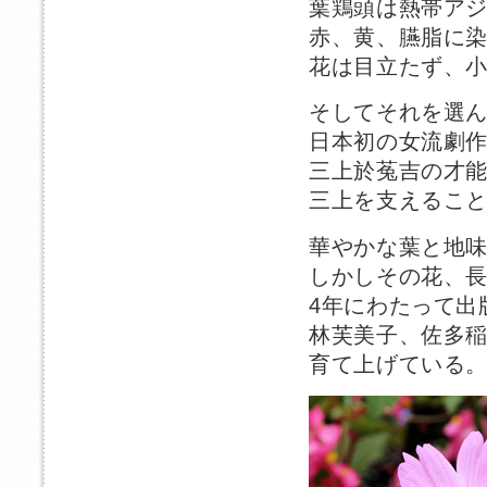
葉鶏頭は熱帯ア
赤、黄、臙脂に
花は目立たず、
そしてそれを選
日本初の女流劇
三上於菟吉の才
三上を支えるこ
華やかな葉と地
しかしその花、
4年にわたって出
林芙美子、佐多
育て上げている