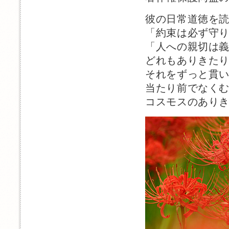
彼の日常道徳を
「約束は必ず守
「人への親切は
どれもありきた
それをずっと貫
当たり前でなく
コスモスのあり