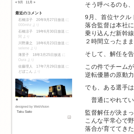
« 9月
11月 »
そう呼べるのも
最近のコメント
9月、首位ヤクル
石橋涼子 20年9月27日放送
に
落合監督は本社
000mhz
より
石橋涼子 19年6月30日放送
に
乗り込んだ新幹
関
より
２時間立ったま
川野康之 18年6月23日放送
に
selene
より
そして、解任を
薄景子 18年3月25日放送
に
Oura
より
この件でチーム
佐藤理人 17年7月29日放送
に
どぼこん
より
逆転優勝の原動
でも、ある選手
普通にやれてい
★
designed by WebVision
監督解任が決ま
Taku Saito
こんな平常心で
落合が育ててき