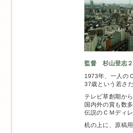
監督 杉山登志
1973年、一人
37歳という若さ
テレビ草創期から
国内外の賞も数
伝説のＣＭディ
机の上に、原稿