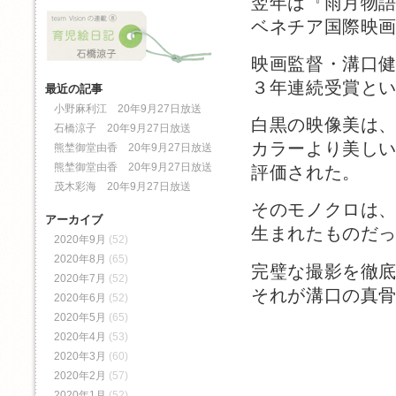
翌年は『雨月物
ベネチア国際映
映画監督・溝口
３年連続受賞と
最近の記事
小野麻利江 20年9月27日放送
白黒の映像美は
石橋涼子 20年9月27日放送
カラーより美し
熊埜御堂由香 20年9月27日放送
熊埜御堂由香 20年9月27日放送
評価された。
茂木彩海 20年9月27日放送
そのモノクロは
アーカイブ
生まれたものだ
2020年9月
(52)
2020年8月
(65)
完璧な撮影を徹
2020年7月
(52)
それが溝口の真
2020年6月
(52)
2020年5月
(65)
2020年4月
(53)
2020年3月
(60)
2020年2月
(57)
2020年1月
(52)