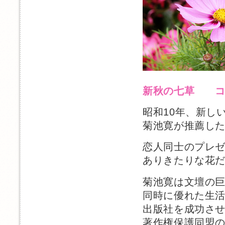
新秋の七草 コ
昭和10年、新し
菊池寛が推薦し
恋人同士のプレ
ありきたりな花
菊池寛は文壇の
同時に優れた生
出版社を成功さ
著作権保護同盟