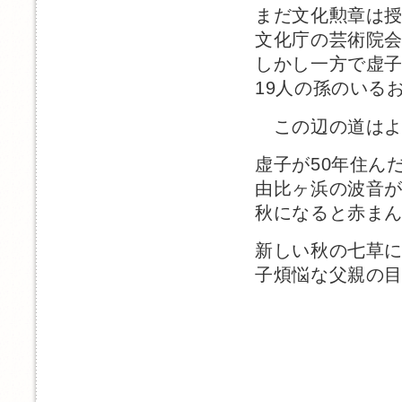
まだ文化勲章は
文化庁の芸術院
しかし一方で虚子
19人の孫のいる
この辺の道はよ
虚子が50年住ん
由比ヶ浜の波音
秋になると赤ま
新しい秋の七草
子煩悩な父親の