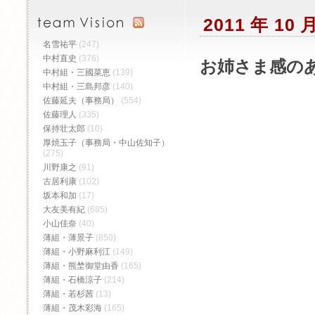
2011 年 1
名雪祐平
(247)
中村直史
(376)
お姉さま感の
中村組・三國菜恵
(139)
中村組・三島邦彦
(140)
佐藤延夫（事務局）
(554)
佐藤理人
(335)
保持壮太郎
(10)
厚焼玉子（事務局・中山佐知子）
(275)
川野康之
(91)
古居利康
(102)
坂本和加
(17)
大友美有紀
(685)
小山佳奈
(40)
薄組・薄景子
(850)
薄組・小野麻利江
(149)
薄組・熊埜御堂由香
(165)
薄組・石橋涼子
(214)
薄組・若杉茜
(13)
薄組・茂木彩海
(165)