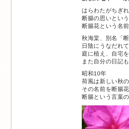
はらわたがちぎ
断腸の思いとい
断腸花という名
秋海棠、別名「
日陰にうなだれ
庭に植え、自宅
また自分の日記
昭和10年
荷風は新しい秋
その名前を断腸
断腸という言葉