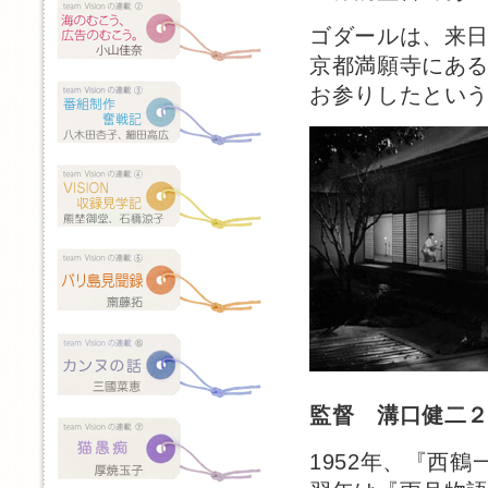
ゴダールは、来
京都満願寺にあ
お参りしたとい
監督 溝口健二
1952年、『西