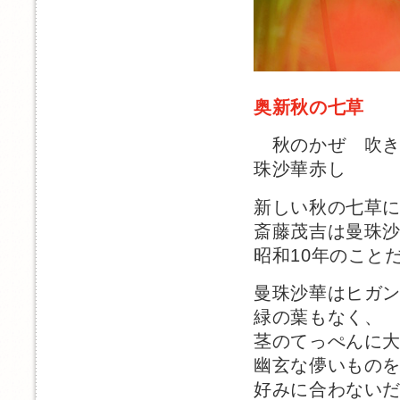
奥新秋の七草 
秋のかぜ 吹き
珠沙華赤し
新しい秋の七草
斎藤茂吉は曼珠
昭和10年のこと
曼珠沙華はヒガ
緑の葉もなく、
茎のてっぺんに
幽玄な儚いもの
好みに合わない