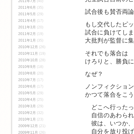
2011年7月
(40)
2011年6月
(35)
試合後も賛否両
2011年5月
(29)
2011年4月
(17)
もし交代したピ
2011年3月
(20)
試合に負けてし
2011年2月
(19)
大批判が監督に
2011年1月
(35)
2010年12月
(26)
それでも落合は
2010年11月
(19)
けろりと、勝負
2010年10月
(28)
2010年9月
(18)
なぜ？
2010年8月
(20)
2010年7月
(17)
ノンフィクショ
2010年6月
(17)
2010年5月
(29)
かつて落合をこ
2010年4月
(25)
どこへ行ったっ
2010年3月
(29)
2010年2月
(32)
自信のあわられ
2010年1月
(23)
彼は、いつか、
2009年12月
(21)
自分を放り投げ
2009年11月
(26)