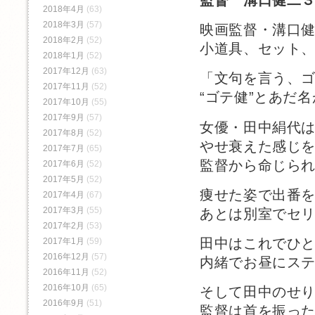
2018年4月
(63)
2018年3月
(57)
映画監督・溝口
2018年2月
(52)
小道具、セット
2018年1月
(52)
2017年12月
(63)
「文句を言う、
2017年11月
(52)
“ゴテ健”とあだ
2017年10月
(55)
2017年9月
(57)
女優・田中絹代
2017年8月
(52)
やせ衰えた感じ
2017年7月
(65)
監督から命じら
2017年6月
(52)
2017年5月
(52)
痩せた姿で出番
2017年4月
(67)
2017年3月
(55)
あとは別室でセ
2017年2月
(53)
田中はこれでひ
2017年1月
(59)
2016年12月
(57)
内緒でお昼にス
2016年11月
(52)
2016年10月
(65)
そして田中のせ
2016年9月
(51)
監督は首を振っ