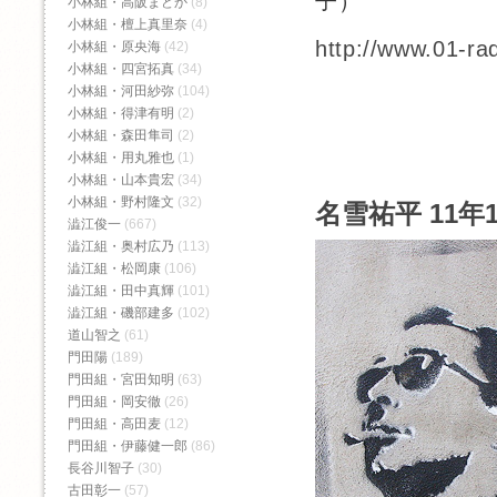
子）
小林組・高阪まどか
(8)
小林組・檀上真里奈
(4)
http://www.01-ra
小林組・原央海
(42)
小林組・四宮拓真
(34)
小林組・河田紗弥
(104)
小林組・得津有明
(2)
小林組・森田隼司
(2)
小林組・用丸雅也
(1)
小林組・山本貴宏
(34)
小林組・野村隆文
(32)
名雪祐平 11年
澁江俊一
(667)
澁江組・奥村広乃
(113)
澁江組・松岡康
(106)
澁江組・田中真輝
(101)
澁江組・磯部建多
(102)
道山智之
(61)
門田陽
(189)
門田組・宮田知明
(63)
門田組・岡安徹
(26)
門田組・高田麦
(12)
門田組・伊藤健一郎
(86)
長谷川智子
(30)
古田彰一
(57)