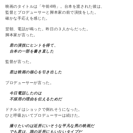
映画のタイトルは「午前4時」。台本を渡された彼は、
監督とプロデューサーと脚本家の前で演技をした。
確かな手応えを感じた。
翌朝、電話が鳴った。昨日の３人からだった。
脚本家が言った。
君の演技にヒントを得て、
台本の一部を書き直した
監督が言った。
君は映画の核心を引き出した
プロデューサーが言った。
今日電話したのは
不採用の理由を伝えるためだ
ドナルドはショックで倒れそうになった。
ひと呼吸おいてプロデューサーは続けた。
撮りたいのは近所にいそうな平凡な男の映画だ
でも君は、誰の近所にもいないタイプだ