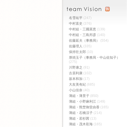
名雪祐平
(247)
中村直史
(376)
中村組・三國菜恵
(139)
中村組・三島邦彦
(140)
佐藤延夫（事務局）
(554)
佐藤理人
(335)
保持壮太郎
(10)
厚焼玉子（事務局・中山佐知子）
(275)
川野康之
(91)
古居利康
(102)
坂本和加
(17)
大友美有紀
(685)
小山佳奈
(40)
薄組・薄景子
(850)
薄組・小野麻利江
(149)
薄組・熊埜御堂由香
(165)
薄組・石橋涼子
(214)
薄組・若杉茜
(13)
薄組・茂木彩海
(165)