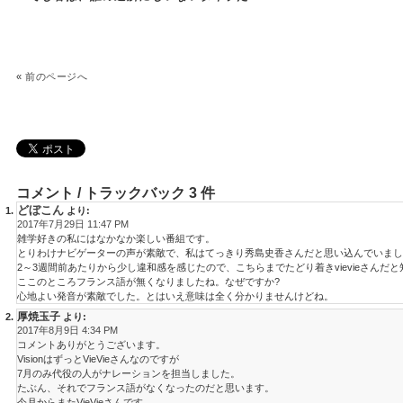
«
前のページへ
コメント / トラックバック 3 件
どぼこん
より:
2017年7月29日 11:47 PM
雑学好きの私にはなかなか楽しい番組です。
とりわけナビゲーターの声が素敵で、私はてっきり秀島史香さんだと思い込んでいまし
2～3週間前あたりから少し違和感を感じたので、こちらまでたどり着きvievieさんだ
ここのところフランス語が無くなりましたね。なぜですか?
心地よい発音が素敵でした。とはいえ意味は全く分かりませんけどね。
厚焼玉子
より:
2017年8月9日 4:34 PM
コメントありがとうございます。
VisionはずっとVieVieさんなのですが
7月のみ代役の人がナレーションを担当しました。
たぶん、それでフランス語がなくなったのだと思います。
今月からまたVieVieさんです。