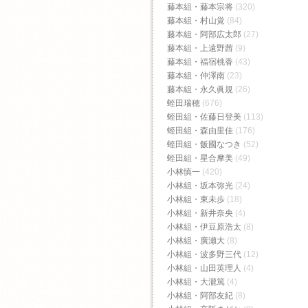
藤本組・藤本宗将
(320)
藤本組・村山覚
(84)
藤本組・阿部広太郎
(27)
藤本組・上遠野茜
(9)
藤本組・福宿桃香‬
(43)
藤本組・仲澤南
(23)
藤本組・永久眞規
(26)
蛭田瑞穂
(676)
蛭田組・佐藤日登美
(113)
蛭田組・森由里佳
(176)
蛭田組・飯國なつき
(52)
蛭田組・星合摩美
(49)
小林慎一
(420)
小林組・坂本弥光
(24)
小林組・東未歩
(18)
小林組・新井奈央
(4)
小林組・伊豆原浩太
(8)
小林組・廣瀬大
(8)
小林組・波多野三代
(12)
小林組・山田英理人
(4)
小林組・大瀧篤
(4)
小林組・阿部友紀
(8)