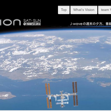
Top
What's Vision
team 