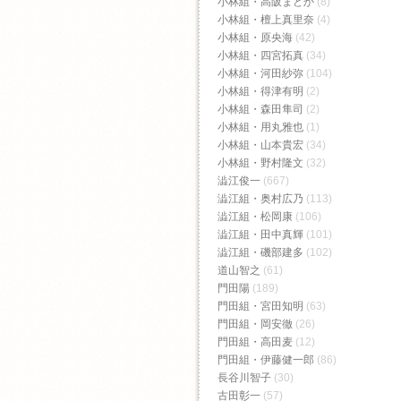
小林組・高阪まどか
(8)
小林組・檀上真里奈
(4)
小林組・原央海
(42)
小林組・四宮拓真
(34)
小林組・河田紗弥
(104)
小林組・得津有明
(2)
小林組・森田隼司
(2)
小林組・用丸雅也
(1)
小林組・山本貴宏
(34)
小林組・野村隆文
(32)
澁江俊一
(667)
澁江組・奥村広乃
(113)
澁江組・松岡康
(106)
澁江組・田中真輝
(101)
澁江組・磯部建多
(102)
道山智之
(61)
門田陽
(189)
門田組・宮田知明
(63)
門田組・岡安徹
(26)
門田組・高田麦
(12)
門田組・伊藤健一郎
(86)
長谷川智子
(30)
古田彰一
(57)