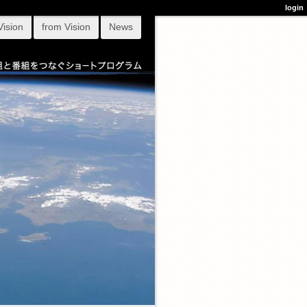
login
Vision
from Vision
News