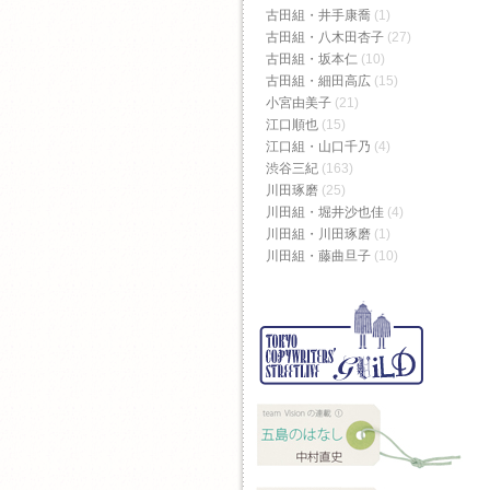
古田組・井手康喬
(1)
古田組・八木田杏子
(27)
古田組・坂本仁
(10)
古田組・細田高広
(15)
小宮由美子
(21)
江口順也
(15)
江口組・山口千乃
(4)
渋谷三紀
(163)
川田琢磨
(25)
川田組・堀井沙也佳
(4)
川田組・川田琢磨
(1)
川田組・藤曲旦子
(10)