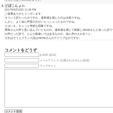
どぼこん
より:
2017年8月10日 11:36 PM
ご返事ありがとうございます。
そういう訳だったのですか。違和感を感じたのは当然ですね。
しかし、よく似た声質の方がいらっしゃったものですね。
とはいえ、ちょっと奇妙な現象ですね。
秀島さんの声と思い込んでいたものの、違和感を感じて検索しVieVieさんと知った訳
の声だった訳で、とんだ勘違いではあるものの、似た声の人が次々と。
それはそうとフランス語はVieVieさんのアドリブなのですか。
コメントをどうぞ
お名前 (必須)
メールアドレス (公開されません) (必須)
ウェブサイト