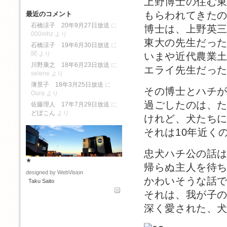
上野博士の住む
もらわれてきた
最近のコメント
石橋涼子 20年9月27日放送
に
博士は、上野英
000mhz
より
東大の先生だっ
石橋涼子 19年6月30日放送
に
関
より
いまや近代農業
川野康之 18年6月23日放送
に
エライ先生だっ
selene
より
薄景子 18年3月25日放送
に
その博士とハチ
Oura
より
過ごしたのは、た
佐藤理人 17年7月29日放送
に
どぼこん
より
けれど、犬たち
それは10年近く
忠犬ハチ公の話
★
帰らぬ主人を待
designed by WebVision
かわいそうな話
Taku Saito
それは、我が子
深く愛された、