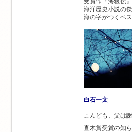
受賞作『海狼伝
海洋歴史小説の
海の字がつくベ
白石一文
こんども、父は
直木賞受賞の知