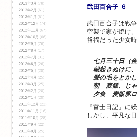
2013年3月
(78)
武田百合子 ６
2013年2月
(61)
2013年1月
(61)
武田百合子は戦
2012年12月
(74)
2012年11月
(67)
空襲で家が焼け
2012年10月
(66)
裕福だった少女
2012年9月
(76)
2012年8月
(17)
2012年7月
(31)
七月三十日（金
2012年6月
(26)
朝起きぬけに、
2012年5月
(28)
髪の毛をとかし
2012年4月
(25)
2012年3月
(25)
朝 麦飯、じゃ
2012年2月
(20)
夕食 麦飯豚ロ
2012年1月
(20)
2011年12月
(22)
『富士日記』に
2011年11月
(16)
しかし、平凡な
2011年10月
(28)
2011年9月
(22)
2011年8月
(25)