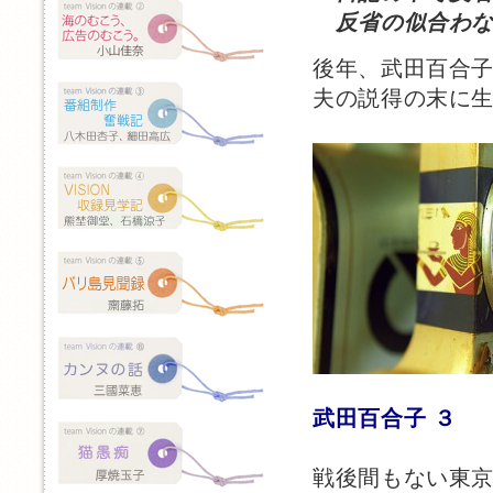
反省の似合わな
後年、武田百合
夫の説得の末に
武田百合子 ３
戦後間もない東