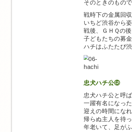
そのときのもの
戦時下の金属回
いちど渋谷から
戦後、ＧＨＱの後
子どもたちの募
ハチはふたたび
忠犬ハチ公⑥
忠犬ハチ公と呼
一躍有名になっ
迎えの時間にな
帰らぬ主人を待
年老いて、足が