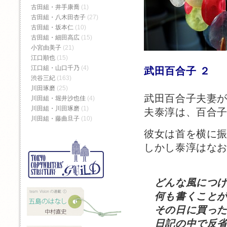
古田組・井手康喬
(1)
古田組・八木田杏子
(27)
古田組・坂本仁
(10)
古田組・細田高広
(15)
小宮由美子
(21)
江口順也
(15)
江口組・山口千乃
(4)
武田百合子 ２
渋谷三紀
(163)
川田琢磨
(25)
武田百合子夫妻
川田組・堀井沙也佳
(4)
川田組・川田琢磨
(1)
夫泰淳は、百合
川田組・藤曲旦子
(10)
彼女は首を横に
しかし泰淳はな
どんな風につけ
何も書くことが
その日に買った
日記の中で反省