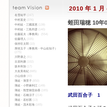
2010 年 1
名雪祐平
(247)
中村直史
(376)
蛭田瑞穂 10年
中村組・三國菜恵
(139)
中村組・三島邦彦
(140)
佐藤延夫（事務局）
(554)
佐藤理人
(335)
保持壮太郎
(10)
厚焼玉子（事務局・中山佐知子）
(275)
川野康之
(91)
古居利康
(102)
坂本和加
(17)
大友美有紀
(685)
小山佳奈
(40)
薄組・薄景子
(850)
薄組・小野麻利江
(149)
薄組・熊埜御堂由香
(165)
武田百合子 1
薄組・石橋涼子
(214)
薄組・若杉茜
(13)
薄組・茂木彩海
(165)