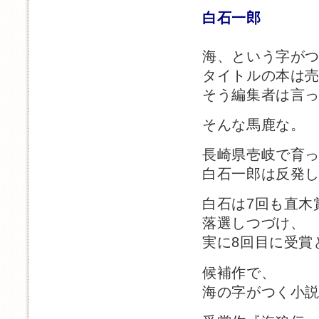
白石一郎
海、という字が
タイトルの本は
そう編集者は言
そんな馬鹿な。
長崎県壱岐で育
白石一郎は反発
白石は7回も直木
落選しつづけ、
実に8回目に受賞
候補作で、
海の字がつく小