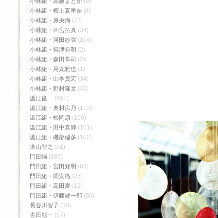
小林組・高阪まどか
(8)
小林組・檀上真里奈
(4)
小林組・原央海
(42)
小林組・四宮拓真
(34)
小林組・河田紗弥
(104)
小林組・得津有明
(2)
小林組・森田隼司
(2)
小林組・用丸雅也
(1)
小林組・山本貴宏
(34)
小林組・野村隆文
(32)
澁江俊一
(667)
澁江組・奥村広乃
(113)
澁江組・松岡康
(106)
澁江組・田中真輝
(101)
澁江組・磯部建多
(102)
道山智之
(61)
門田陽
(189)
門田組・宮田知明
(63)
門田組・岡安徹
(26)
門田組・高田麦
(12)
門田組・伊藤健一郎
(86)
長谷川智子
(30)
古田彰一
(57)