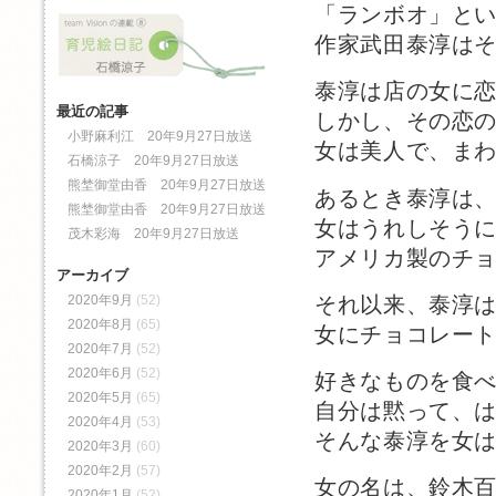
「ランボオ」と
作家武田泰淳は
泰淳は店の女に
最近の記事
しかし、その恋
小野麻利江 20年9月27日放送
女は美人で、ま
石橋涼子 20年9月27日放送
熊埜御堂由香 20年9月27日放送
あるとき泰淳は
熊埜御堂由香 20年9月27日放送
女はうれしそう
茂木彩海 20年9月27日放送
アメリカ製のチ
アーカイブ
それ以来、泰淳
2020年9月
(52)
2020年8月
(65)
女にチョコレー
2020年7月
(52)
2020年6月
(52)
好きなものを食
2020年5月
(65)
自分は黙って、
2020年4月
(53)
そんな泰淳を女
2020年3月
(60)
2020年2月
(57)
女の名は、鈴木
2020年1月
(52)