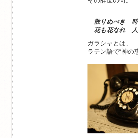
その辞世の句。
散りぬべき 時
花も花なれ 人
ガラシャとは、
ラテン語で“神の