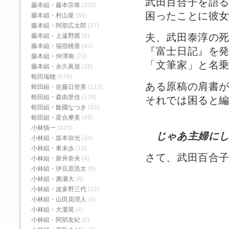
武田百合子を語
藤本組・藤本宗将
(320)
困ったことに彼
藤本組・村山覚
(84)
藤本組・阿部広太郎
(27)
夫、武田泰淳の
藤本組・上遠野茜
(9)
藤本組・福宿桃香‬
(43)
『富士日記』を
藤本組・仲澤南
(23)
「文筆家」と名
藤本組・永久眞規
(26)
蛭田瑞穂
(676)
ある原稿の肩書
蛭田組・佐藤日登美
(113)
蛭田組・森由里佳
(176)
それでは困ると
蛭田組・飯國なつき
(52)
蛭田組・星合摩美
(49)
小林慎一
(420)
じゃあ主婦にし
小林組・坂本弥光
(24)
小林組・東未歩
(18)
さて、武田百合
小林組・新井奈央
(4)
小林組・伊豆原浩太
(8)
小林組・廣瀬大
(8)
小林組・波多野三代
(12)
小林組・山田英理人
(4)
小林組・大瀧篤
(4)
小林組・阿部友紀
(8)