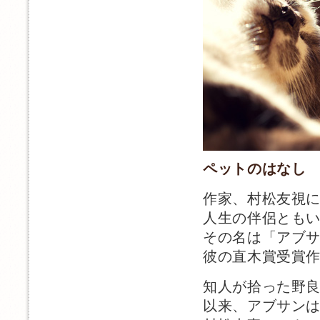
ペットのはなし
作家、村松友視
人生の伴侶とも
その名は「アブ
彼の直木賞受賞
知人が拾った野
以来、アブサンは