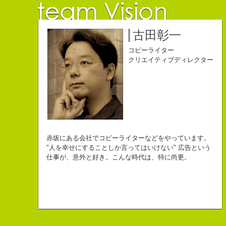
佐藤延夫
保持壮太郎
小山佳奈
中村直史
江口順也
名雪祐平
古田彰一
コピーライター
コピーライター
コピーライター
コピーライター
コピーライター
コピーライター
コピーライター
クリエイティブディレクター
クリエイティブディレクター
自己紹介ジェネレーターというサイトがある。試しにやってみた。
チームVision 事務局長
なにがしか書いていられるしごとはとっても
長崎県五島市出身
Copy writer
初対面の人によく言われる。
赤坂にある会社でコピーライターなどをやっています。
幸せでとっても怖いですが、きょうもなんとか幸せに
３６歳
10周年キャンペーン中です。
「きれいな名前ですね」
"人を幸せにすることしか言ってはいけない" 広告という
こんちゃっ保持壮太郎っていいます。
生きられてる私は幸せなのかもしれません。
「五島列島はよいところです。
こう返す。「ええ、名前だけは」
仕事が、意外と好き。こんな時代は、特に尚更。
皆からは「保持壮太郎ピーナッツ」って呼ばれてるよ。
なぜかって言うと前にピーナッツを皆に一粒ずつあげたからだよ。
みなさん一度お出かけください。」
beacon communications 勤務
すると、初対面の人が笑ってくれる。
なぜか、皆は喜んでなかったけどね。
ちょっと、気持ちフクザツであるのだが。
ピーナッツ最高！落花生なんて呼ぶなっつーの
バカだけどたぶんいいヤツだ。もっとこんな感じの人になりたい。