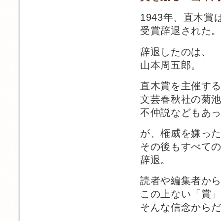
1943年、直木賞
受賞辞退された
辞退したのは、
山本周五郎。
直木賞を主催す
文芸春秋社の菊
不仲説などもあ
が、権威を嫌っ
その後もすべて
辞退。
読者や編集者か
この上ない「賞
そんな信念から