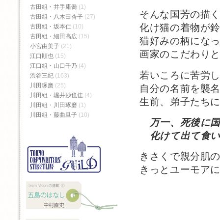
古田組・井手康喬
(1)
そんな国芳の描
古田組・八木田杏子
(27)
化け猫の着物が
古田組・坂本仁
(10)
古田組・細田高広
(15)
猫好みの柄にな
小宮由美子
(21)
画家のこだわり
江口順也
(15)
江口組・山口千乃
(4)
若いころに苦労
渋谷三紀
(163)
川田琢磨
(25)
自分の名前を襲
川田組・堀井沙也佳
(4)
生前、弟子たち
川田組・川田琢磨
(1)
川田組・藤曲旦子
(10)
万一、死後に
化けて出て食い
きさくで親分肌
きっとユーモア