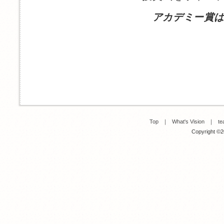
アカデミー賞
Top
｜
What's Vision
｜
te
Copyright ©20