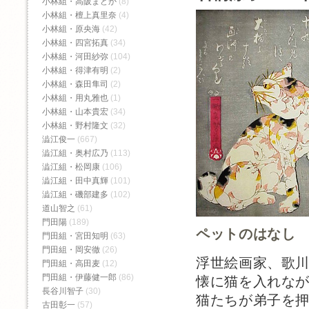
小林組・高阪まどか
(8)
小林組・檀上真里奈
(4)
小林組・原央海
(42)
小林組・四宮拓真
(34)
小林組・河田紗弥
(104)
小林組・得津有明
(2)
小林組・森田隼司
(2)
小林組・用丸雅也
(1)
小林組・山本貴宏
(34)
小林組・野村隆文
(32)
澁江俊一
(667)
澁江組・奥村広乃
(113)
澁江組・松岡康
(106)
澁江組・田中真輝
(101)
澁江組・磯部建多
(102)
道山智之
(61)
門田陽
(189)
ペットのはなし
門田組・宮田知明
(63)
門田組・岡安徹
(26)
浮世絵画家、歌
門田組・高田麦
(12)
門田組・伊藤健一郎
(86)
懐に猫を入れな
長谷川智子
(30)
猫たちが弟子を
古田彰一
(57)