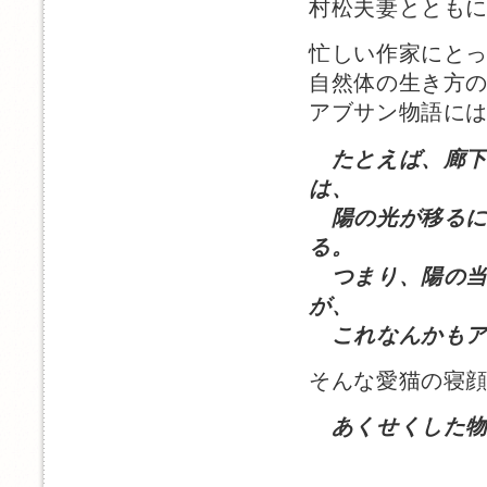
村松夫妻ととも
忙しい作家にと
自然体の生き方
アブサン物語に
たとえば、廊
は、
陽の光が移るに
る。
つまり、陽の当
が、
これなんかもア
そんな愛猫の寝
あくせくした