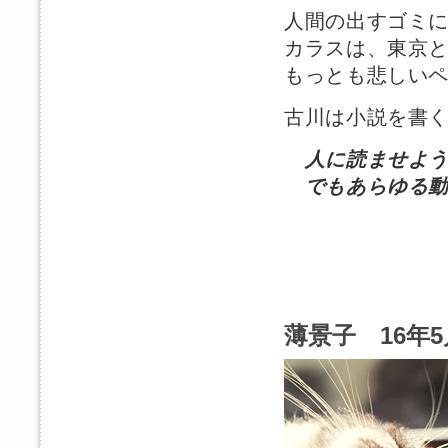
人間の出すゴミ
カラスは、東京
もっとも悲しい
古川は小説を書
人に読ませよ
でもあらゆる動
薄景子 16年5