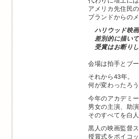
代わりに壇上に
アメリカ先住民
ブランドからの
ハリウッド映
差別的に描いて
受賞はお断りし
会場は拍手とブ
それから43年。
何が変わったろ
今年のアカデミ
男女の主演、助演
そのすべてを白
黒人の映画監督
授賞式をボイコ