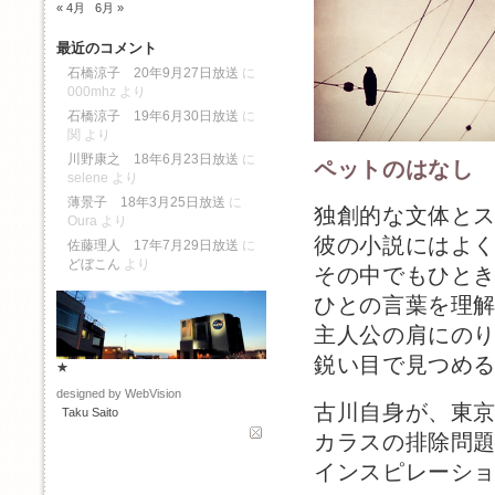
« 4月
6月 »
最近のコメント
石橋涼子 20年9月27日放送
に
000mhz
より
石橋涼子 19年6月30日放送
に
関
より
川野康之 18年6月23日放送
に
ペットのはなし
selene
より
薄景子 18年3月25日放送
に
独創的な文体と
Oura
より
彼の小説にはよ
佐藤理人 17年7月29日放送
に
どぼこん
より
その中でもひと
ひとの言葉を理
主人公の肩にの
鋭い目で見つめ
★
designed by WebVision
古川自身が、東
Taku Saito
カラスの排除問
インスピレーシ