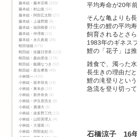
藤本組・藤本宗将
(320)
平均寿命が20年
藤本組・村山覚
(84)
藤本組・阿部広太郎
(27)
そんな亀よりも
藤本組・上遠野茜
(9)
野生の鯉の平均寿
藤本組・福宿桃香‬
(43)
飼育されるとさ
藤本組・仲澤南
(23)
藤本組・永久眞規
(26)
1983年のギネ
蛭田瑞穂
(676)
鯉の「花子」は推
蛭田組・佐藤日登美
(113)
蛭田組・森由里佳
(176)
雑食で、濁った
蛭田組・飯國なつき
(52)
蛭田組・星合摩美
(49)
長生きの理由だ
小林慎一
(420)
鯉の滝登りとい
小林組・坂本弥光
(24)
急流を登り切っ
小林組・東未歩
(18)
小林組・新井奈央
(4)
小林組・伊豆原浩太
(8)
小林組・廣瀬大
(8)
小林組・波多野三代
(12)
小林組・山田英理人
(4)
小林組・大瀧篤
(4)
小林組・阿部友紀
(8)
石橋涼子 16年