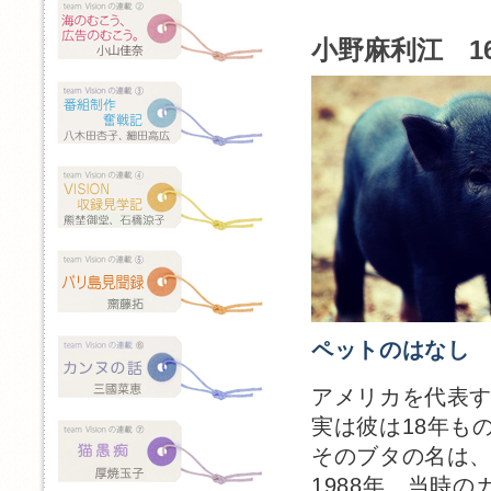
小野麻利江 1
ペットのはなし
アメリカを代表
実は彼は18年も
そのブタの名は
1988年、当時