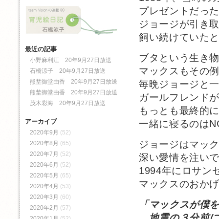
プレゼントだっ
ジョージが引き
飼い続けていた
最近の記事
ブタという生き
小野麻利江 20年9月27日放送
マックスもその
石橋涼子 20年9月27日放送
熊埜御堂由香 20年9月27日放送
毎晩ジョージと
熊埜御堂由香 20年9月27日放送
ガールフレンド
茂木彩海 20年9月27日放送
もっとも最終的に
アーカイブ
一緒に寝るのはN
2020年9月
(52)
ジョージはマッ
2020年8月
(65)
2020年7月
(52)
深い愛情を注い
2020年6月
(52)
1994年にロサ
2020年5月
(65)
マックスのおか
2020年4月
(53)
2020年3月
(60)
「マックスが僕
2020年2月
(57)
地震の３分前に
2020年1月
(52)