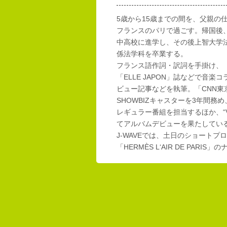
5歳から15歳までの間を、父親の
フランスのパリで過ごす。帰国後
中高校に進学し、その後上智大学
係法学科を卒業する。
フランス語作詞・訳詞を手掛け、「E
「ELLE JAPON」誌などで音楽
ビュー記事などを執筆。「CNN東
SHOWBIZキャスターを3年間務め
レギュラー番組を担当するほか、“Vi
てアルバムデビューを果たしてい
J-WAVEでは、土日のショートプロ
「HERMÈS L‘AIR DE PAR