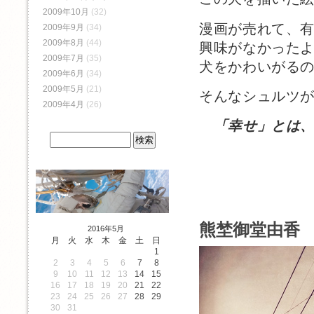
2009年10月
(32)
漫画が売れて、
2009年9月
(34)
2009年8月
(44)
興味がなかった
2009年7月
(35)
犬をかわいがる
2009年6月
(34)
2009年5月
(21)
そんなシュルツ
2009年4月
(26)
「幸せ」とは
熊埜御堂由香 
2016年5月
月
火
水
木
金
土
日
1
2
3
4
5
6
7
8
9
10
11
12
13
14
15
16
17
18
19
20
21
22
23
24
25
26
27
28
29
30
31