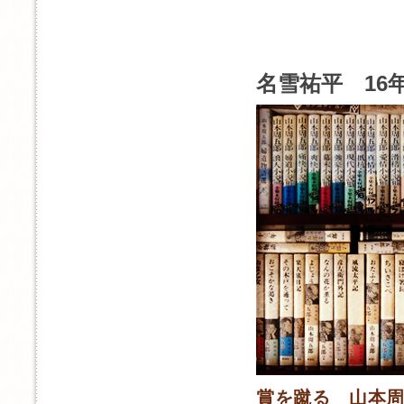
名雪祐平 16年
賞を蹴る 山本