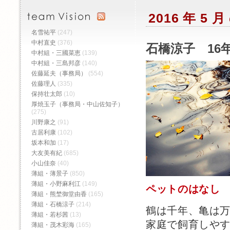
2016 年 5
名雪祐平
(247)
中村直史
(376)
石橋涼子 16年
中村組・三國菜恵
(139)
中村組・三島邦彦
(140)
佐藤延夫（事務局）
(554)
佐藤理人
(335)
保持壮太郎
(10)
厚焼玉子（事務局・中山佐知子）
(275)
川野康之
(91)
古居利康
(102)
坂本和加
(17)
大友美有紀
(685)
小山佳奈
(40)
薄組・薄景子
(850)
薄組・小野麻利江
(149)
ペットのはなし
薄組・熊埜御堂由香
(165)
薄組・石橋涼子
(214)
鶴は千年、亀は
薄組・若杉茜
(13)
家庭で飼育しや
薄組・茂木彩海
(165)