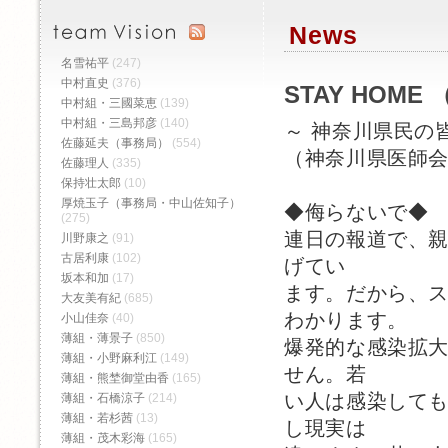
News
名雪祐平
(247)
中村直史
(376)
STAY HOM
中村組・三國菜恵
(139)
中村組・三島邦彦
(140)
～ 神奈川県民の
佐藤延夫（事務局）
(554)
（神奈川県医師
佐藤理人
(335)
神奈川
保持壮太郎
(10)
厚焼玉子（事務局・中山佐知子）
◆侮らないで◆
(275)
連日の報道で、
川野康之
(91)
古居利康
(102)
げてい
坂本和加
(17)
ます。だから、
大友美有紀
(685)
わかります。
小山佳奈
(40)
薄組・薄景子
(850)
爆発的な感染拡
薄組・小野麻利江
(149)
せん。若
薄組・熊埜御堂由香
(165)
い人は感染して
薄組・石橋涼子
(214)
薄組・若杉茜
(13)
し現実は
薄組・茂木彩海
(165)