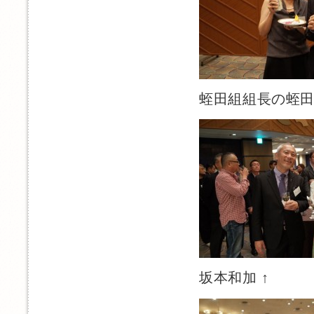
蛭田組組長の蛭田
坂本和加 ↑