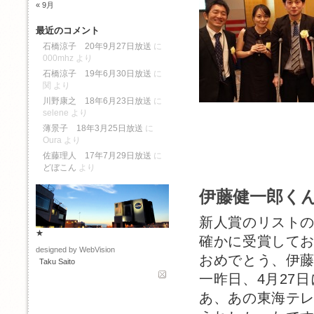
« 9月
最近のコメント
石橋涼子 20年9月27日放送
に
000mhz
より
石橋涼子 19年6月30日放送
に
関
より
川野康之 18年6月23日放送
に
selene
より
薄景子 18年3月25日放送
に
Oura
より
佐藤理人 17年7月29日放送
に
どぼこん
より
伊藤健一郎くん
新人賞のリスト
★
確かに受賞して
designed by WebVision
おめでとう、伊
Taku Saito
一昨日、4月27
あ、あの東海テ