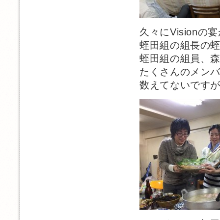
久々にVision
蛭田組の組長の
蛭田組の組員、
たくさんのメン
数えてないですが