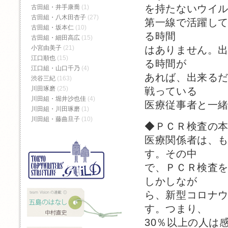
を持たないウイ
古田組・井手康喬
(1)
古田組・八木田杏子
(27)
第一線で活躍し
古田組・坂本仁
(10)
る時間
古田組・細田高広
(15)
小宮由美子
(21)
はありません。
江口順也
(15)
る時間が
江口組・山口千乃
(4)
あれば、出来る
渋谷三紀
(163)
川田琢磨
(25)
戦っている
川田組・堀井沙也佳
(4)
医療従事者と一
川田組・川田琢磨
(1)
川田組・藤曲旦子
(10)
◆ＰＣＲ検査の
医療関係者は、
す。その中
で、ＰＣＲ検査
しかしなが
ら、新型コロナウ
す。つまり、
30％以上の人は