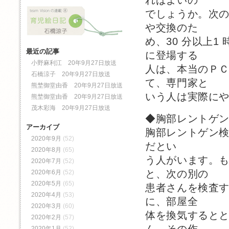
ればよいの
でしょうか。次
や交換のた
め、30 分以上
最近の記事
に登場する
小野麻利江 20年9月27日放送
人は、本当のＰ
石橋涼子 20年9月27日放送
て、専門家と
熊埜御堂由香 20年9月27日放送
いう人は実際に
熊埜御堂由香 20年9月27日放送
茂木彩海 20年9月27日放送
◆胸部レントゲ
アーカイブ
胸部レントゲン検
2020年9月
(52)
だとい
2020年8月
(65)
う人がいます。
2020年7月
(52)
と、次の別の
2020年6月
(52)
2020年5月
(65)
患者さんを検査
2020年4月
(53)
に、部屋全
2020年3月
(60)
体を換気すると
2020年2月
(57)
ん。その作
2020年1月
(52)