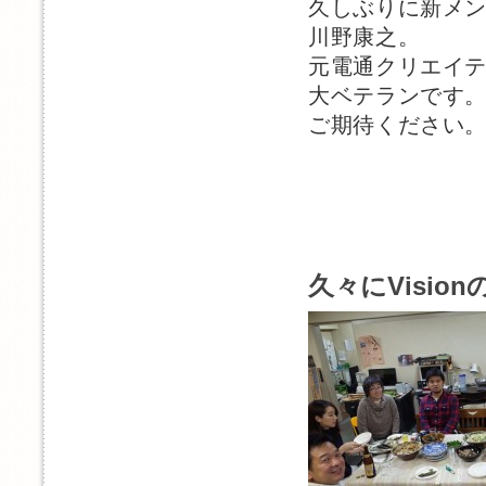
久しぶりに新メ
川野康之。
元電通クリエイ
大ベテランです
ご期待ください
久々にVisio