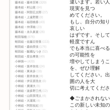
違います。若い
藤本組・藤本宗将
(320)
藤本組・村山覚
(84)
現実を見つ
藤本組・阿部広太郎
(27)
めてください。
藤本組・上遠野茜
(9)
もし、自分の知
藤本組・福宿桃香‬
(43)
藤本組・仲澤南
(23)
哀しい
藤本組・永久眞規
(26)
はずです。そし
蛭田瑞穂
(676)
軽度ですん
蛭田組・佐藤日登美
(113)
蛭田組・森由里佳
(176)
でも本当に喜べ
蛭田組・飯國なつき
(52)
の可能性を
蛭田組・星合摩美
(49)
増やしてしまう
小林慎一
(420)
小林組・坂本弥光
(24)
を、ぜひ理解
小林組・東未歩
(18)
してください。
小林組・新井奈央
(4)
囲の人を大
小林組・伊豆原浩太
(8)
小林組・廣瀬大
(8)
切に考えてくだ
小林組・波多野三代
(12)
小林組・山田英理人
(4)
◆ごまかされな
小林組・大瀧篤
(4)
この新しい未知
小林組・阿部友紀
(8)