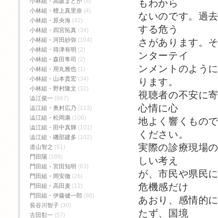
小林組・高阪まどか
(8)
もわから
小林組・檀上真里奈
(4)
ないのです。過
小林組・原央海
(42)
する危う
小林組・四宮拓真
(34)
小林組・河田紗弥
(104)
さがあります。
小林組・得津有明
(2)
ンターテイ
小林組・森田隼司
(2)
ンメントのよう
小林組・用丸雅也
(1)
小林組・山本貴宏
(34)
ります。
小林組・野村隆文
(32)
視聴者の不安に
澁江俊一
(667)
心情に心
澁江組・奥村広乃
(113)
澁江組・松岡康
(106)
地よく響くもの
澁江組・田中真輝
(101)
ください。
澁江組・磯部建多
(102)
実際の診療現場
道山智之
(61)
門田陽
(189)
しい考え
門田組・宮田知明
(63)
が、市民や県民
門田組・岡安徹
(26)
危機感だけ
門田組・高田麦
(12)
門田組・伊藤健一郎
(86)
あおり、感情的
長谷川智子
(30)
たず、国境
古田彰一
(57)