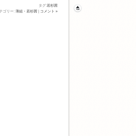
タグ:
若杉茜
テゴリー:
薄組・若杉茜
|
コメント »