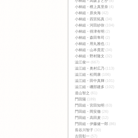
小林組・高阪まどか
(8)
小林組・檀上真里奈
(4)
小林組・原央海
(42)
小林組・四宮拓真
(34)
小林組・河田紗弥
(104)
小林組・得津有明
(2)
小林組・森田隼司
(2)
小林組・用丸雅也
(1)
小林組・山本貴宏
(34)
小林組・野村隆文
(32)
澁江俊一
(667)
澁江組・奥村広乃
(113)
澁江組・松岡康
(106)
澁江組・田中真輝
(101)
澁江組・磯部建多
(102)
道山智之
(61)
門田陽
(189)
門田組・宮田知明
(63)
門田組・岡安徹
(26)
門田組・高田麦
(12)
門田組・伊藤健一郎
(86)
長谷川智子
(30)
古田彰一
(57)