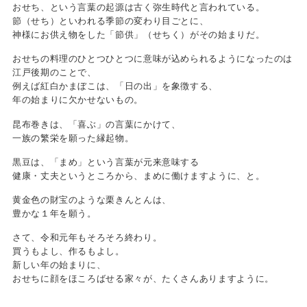
おせち、という言葉の起源は古く弥生時代と言われている。
節（せち）といわれる季節の変わり目ごとに、
神様にお供え物をした「節供」（せちく）がその始まりだ。
おせちの料理のひとつひとつに意味が込められるようになったのは
江戸後期のことで、
例えば紅白かまぼこは、「日の出」を象徴する、
年の始まりに欠かせないもの。
昆布巻きは、「喜ぶ」の言葉にかけて、
一族の繁栄を願った縁起物。
黒豆は、「まめ」という言葉が元来意味する
健康・丈夫というところから、まめに働けますように、と。
黄金色の財宝のような栗きんとんは、
豊かな１年を願う。
さて、令和元年もそろそろ終わり。
買うもよし、作るもよし。
新しい年の始まりに、
おせちに顔をほころばせる家々が、たくさんありますように。