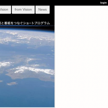
login
Vision
from Vision
News