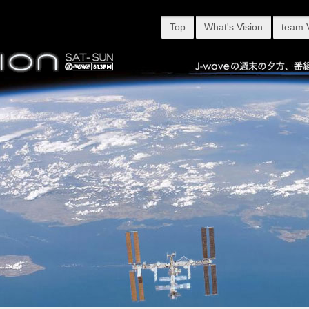
Top
What's Vision
team 