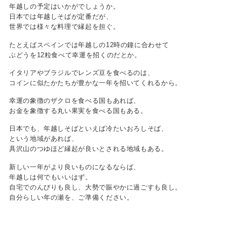
年越しの予定はいかがでしょうか。
日本では年越しそばが定番だが、
世界では様々な料理で縁起を担ぐ。
たとえばスペインでは年越しの12時の鐘に合わせて
ぶどうを12粒食べて幸運を招くのだとか。
イタリアやブラジルでレンズ豆を食べるのは、
コインに似たかたちが豊かな一年を招いてくれるから。
幸運の象徴のザクロを食べる国もあれば、
お金を象徴する丸い果実を食べる国もある。
日本でも、年越しそばといえば冷たいおろしそば、
という地域があれば、
具沢山のつゆほど縁起が良いとされる地域もある。
新しい一年がより良いものになるならば、
年越しは何でもいいはず。
自宅でのんびりも良し、大勢で賑やかに過ごすも良し。
自分らしい年の瀬を、ご準備ください。