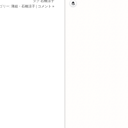
タグ:
石橋涼子
ゴリー:
薄組・石橋涼子
|
コメント »