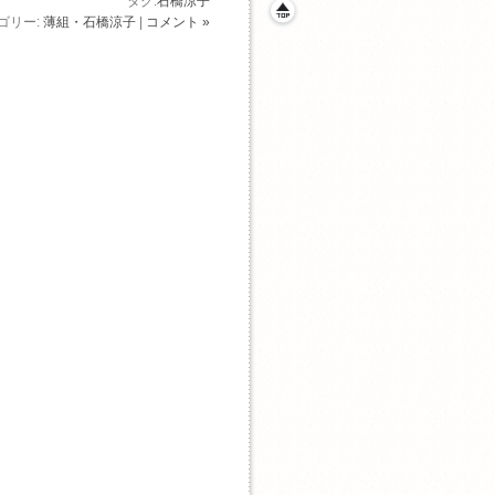
タグ:
石橋涼子
ゴリー:
薄組・石橋涼子
|
コメント »