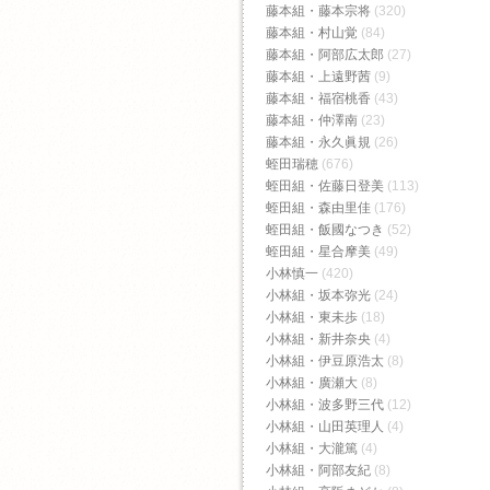
藤本組・藤本宗将
(320)
藤本組・村山覚
(84)
藤本組・阿部広太郎
(27)
藤本組・上遠野茜
(9)
藤本組・福宿桃香‬
(43)
藤本組・仲澤南
(23)
藤本組・永久眞規
(26)
蛭田瑞穂
(676)
蛭田組・佐藤日登美
(113)
蛭田組・森由里佳
(176)
蛭田組・飯國なつき
(52)
蛭田組・星合摩美
(49)
小林慎一
(420)
小林組・坂本弥光
(24)
小林組・東未歩
(18)
小林組・新井奈央
(4)
小林組・伊豆原浩太
(8)
小林組・廣瀬大
(8)
小林組・波多野三代
(12)
小林組・山田英理人
(4)
小林組・大瀧篤
(4)
小林組・阿部友紀
(8)