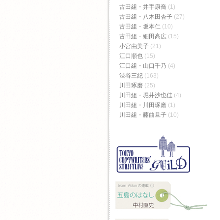
古田組・井手康喬
(1)
古田組・八木田杏子
(27)
古田組・坂本仁
(10)
古田組・細田高広
(15)
小宮由美子
(21)
江口順也
(15)
江口組・山口千乃
(4)
渋谷三紀
(163)
川田琢磨
(25)
川田組・堀井沙也佳
(4)
川田組・川田琢磨
(1)
川田組・藤曲旦子
(10)