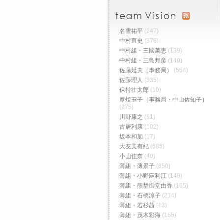
名雪祐平
(247)
中村直史
(376)
中村組・三國菜恵
(139)
中村組・三島邦彦
(140)
佐藤延夫（事務局）
(554)
佐藤理人
(335)
保持壮太郎
(10)
厚焼玉子（事務局・中山佐知子）
(275)
川野康之
(91)
古居利康
(102)
坂本和加
(17)
大友美有紀
(685)
小山佳奈
(40)
薄組・薄景子
(850)
薄組・小野麻利江
(149)
薄組・熊埜御堂由香
(165)
薄組・石橋涼子
(214)
薄組・若杉茜
(13)
薄組・茂木彩海
(165)