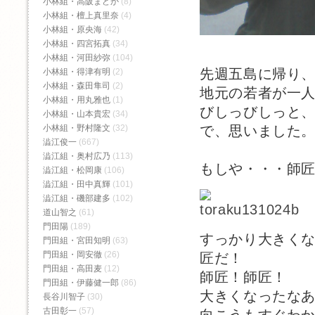
小林組・高阪まどか
(8)
小林組・檀上真里奈
(4)
小林組・原央海
(42)
小林組・四宮拓真
(34)
小林組・河田紗弥
(104)
先週五島に帰り
小林組・得津有明
(2)
小林組・森田隼司
(2)
地元の若者が一
小林組・用丸雅也
(1)
びしっびしっと
小林組・山本貴宏
(34)
で、思いました
小林組・野村隆文
(32)
澁江俊一
(667)
澁江組・奥村広乃
(113)
もしや・・・師
澁江組・松岡康
(106)
澁江組・田中真輝
(101)
澁江組・磯部建多
(102)
道山智之
(61)
門田陽
(189)
すっかり大きく
門田組・宮田知明
(63)
門田組・岡安徹
(26)
匠だ！
門田組・高田麦
(12)
師匠！師匠！
門田組・伊藤健一郎
(86)
大きくなったな
長谷川智子
(30)
古田彰一
(57)