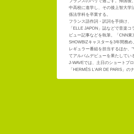
フランスのパリで過ごす。帰国後
中高校に進学し、その後上智大学
係法学科を卒業する。
フランス語作詞・訳詞を手掛け、「E
「ELLE JAPON」誌などで音楽
ビュー記事などを執筆。「CNN東
SHOWBIZキャスターを3年間務め
レギュラー番組を担当するほか、“Vi
てアルバムデビューを果たしてい
J-WAVEでは、土日のショートプロ
「HERMÈS L‘AIR DE PAR