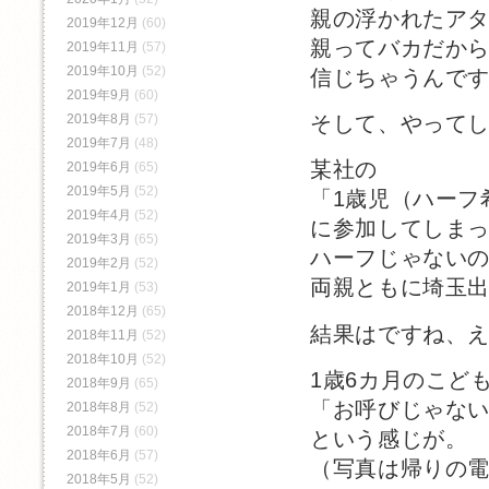
親の浮かれたア
2019年12月
(60)
親ってバカだか
2019年11月
(57)
2019年10月
(52)
信じちゃうんで
2019年9月
(60)
2019年8月
(57)
そして、やって
2019年7月
(48)
某社の
2019年6月
(65)
2019年5月
(52)
「1歳児（ハーフ
2019年4月
(52)
に参加してしま
2019年3月
(65)
ハーフじゃない
2019年2月
(52)
両親ともに埼玉
2019年1月
(53)
2018年12月
(65)
結果はですね、
2018年11月
(52)
2018年10月
(52)
1歳6カ月のこど
2018年9月
(65)
「お呼びじゃな
2018年8月
(52)
2018年7月
(60)
という感じが。
2018年6月
(57)
（写真は帰りの
2018年5月
(52)