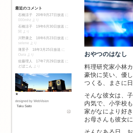
最近のコメント
石橋涼子 20年9月27日放送
に
000mhz
より
石橋涼子 19年6月30日放送
に
関
より
川野康之 18年6月23日放送
に
selene
より
薄景子 18年3月25日放送
に
おやつのはなし
Oura
より
佐藤理人 17年7月29日放送
に
料理研究家小林
どぼこん
より
豪快に笑い、優
つくる、まさに
そんな彼女は、
★
designed by WebVision
内気で、小学校
Taku Saito
家がなにより好
お母さんも彼女
そんなある日、