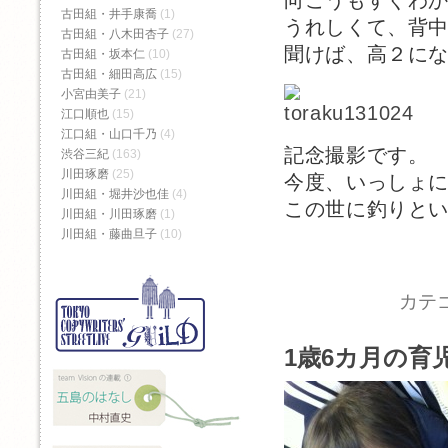
向こうもすぐわ
古田組・井手康喬
(1)
うれしくて、背
古田組・八木田杏子
(27)
聞けば、高２に
古田組・坂本仁
(10)
古田組・細田高広
(15)
小宮由美子
(21)
江口順也
(15)
江口組・山口千乃
(4)
記念撮影です。
渋谷三紀
(163)
川田琢磨
(25)
今度、いっしょ
川田組・堀井沙也佳
(4)
この世に釣りと
川田組・川田琢磨
(1)
川田組・藤曲旦子
(10)
カテ
1歳6カ月の育