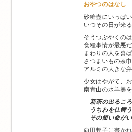
おやつのはなし
砂糖壺にいっぱ
いつその日が来
そうつぶやくの
食糧事情が最悪
まわりの人を喜
さつまいもの茶
アルミの大きな
少女はやがて、
南青山の水羊羹
新茶の出るこ
うちわを仕舞う
その短い命がい
向田邦子に書か