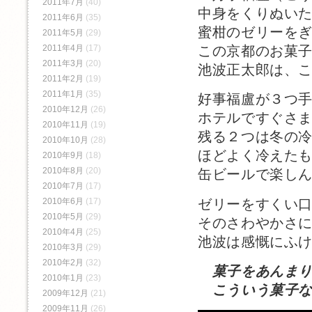
2011年7月
(40)
中身をくりぬい
2011年6月
(35)
蜜柑のゼリーを
2011年5月
(29)
2011年4月
(17)
この京都のお菓
2011年3月
(20)
池波正太郎は、
2011年2月
(19)
2011年1月
(35)
好事福盧が３つ
2010年12月
(26)
ホテルですぐさ
2010年11月
(19)
残る２つは冬の
2010年10月
(28)
ほどよく冷えた
2010年9月
(18)
2010年8月
(20)
缶ビールで楽し
2010年7月
(17)
ゼリーをすくい
2010年6月
(17)
2010年5月
(29)
そのさわやかさ
2010年4月
(25)
池波は感慨にふ
2010年3月
(29)
2010年2月
(32)
菓子をあんま
2010年1月
(23)
こういう菓子な
2009年12月
(21)
2009年11月
(26)