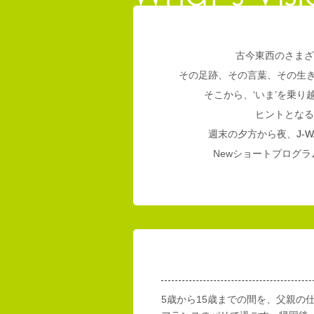
古今東西のさまざ
その足跡、その言葉、その生
そこから、‘いま’を乗
ヒントとなる
週末の夕方から夜、
J-W
Newショートプログラム
5歳から15歳までの間を、父親の