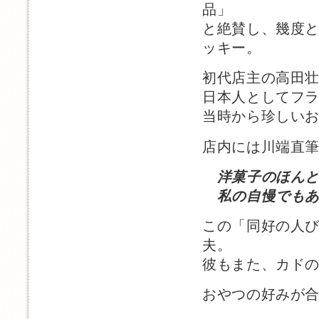
品」
と絶賛し、幾度
ッキー。
初代店主の高田
日本人としてフ
当時から珍しい
店内には川端直
洋菓子のほん
私の自慢でもあ
この「同好の人
夫。
彼もまた、カド
おやつの好みが