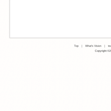
Top
｜
What's Vision
｜
te
Copyright ©20