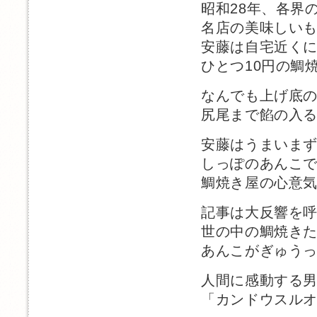
昭和28年、各界
名店の美味しい
安藤は自宅近く
ひとつ10円の鯛
なんでも上げ底
尻尾まで餡の入
安藤はうまいま
しっぽのあんこ
鯛焼き屋の心意
記事は大反響を
世の中の鯛焼き
あんこがぎゅう
人間に感動する
「カンドウスル