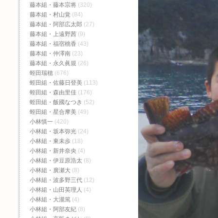
藤本組・藤本宗将
(320)
藤本組・村山覚
(84)
藤本組・阿部広太郎
(27)
藤本組・上遠野茜
(9)
藤本組・福宿桃香‬
(43)
藤本組・仲澤南
(23)
藤本組・永久眞規
(26)
蛭田瑞穂
(676)
蛭田組・佐藤日登美
(113)
蛭田組・森由里佳
(176)
蛭田組・飯國なつき
(52)
蛭田組・星合摩美
(49)
小林慎一
(420)
小林組・坂本弥光
(24)
小林組・東未歩
(18)
小林組・新井奈央
(4)
小林組・伊豆原浩太
(8)
小林組・廣瀬大
(8)
小林組・波多野三代
(12)
小林組・山田英理人
(4)
小林組・大瀧篤
(4)
小林組・阿部友紀
(8)