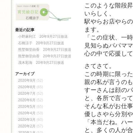
このような階段昇
いらしく、
駅やらお店やら
ます。
最近の記事
「この症状、一
小野麻利江 20年9月27日放送
石橋涼子 20年9月27日放送
見知らぬパパマ
熊埜御堂由香 20年9月27日放送
心の中で応援し
熊埜御堂由香 20年9月27日放送
茂木彩海 20年9月27日放送
さてさて。
この時期に限っ
アーカイブ
2020年9月
(52)
親の私が言うの
2020年8月
(65)
すーさんは顔の
2020年7月
(52)
と、各所で言っ
2020年6月
(52)
そんな私がお仕
2020年5月
(65)
優しさやら分別
2020年4月
(53)
2020年3月
(60)
「本当だね。ハ
2020年2月
(57)
と、多くの人が
2020年1月
(52)