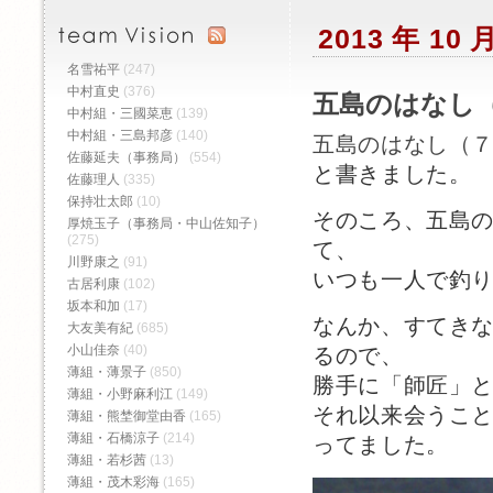
2013 年 1
名雪祐平
(247)
中村直史
(376)
五島のはなし（
中村組・三國菜恵
(139)
中村組・三島邦彦
(140)
五島のはなし（
佐藤延夫（事務局）
(554)
と書きました。
佐藤理人
(335)
保持壮太郎
(10)
そのころ、五島
厚焼玉子（事務局・中山佐知子）
(275)
て、
川野康之
(91)
いつも一人で釣
古居利康
(102)
坂本和加
(17)
なんか、すてき
大友美有紀
(685)
小山佳奈
(40)
るので、
薄組・薄景子
(850)
勝手に「師匠」
薄組・小野麻利江
(149)
それ以来会うこ
薄組・熊埜御堂由香
(165)
薄組・石橋涼子
(214)
ってました。
薄組・若杉茜
(13)
薄組・茂木彩海
(165)