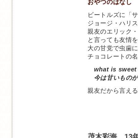
おやつのはなし
ビートルズに「
ジョージ・ハリ
親友のエリック
と言っても友情
大の甘党で虫歯
チョコレートの
what is sweet
今は甘いものが
親友だから言え
茂木彩海 13年