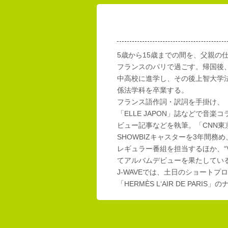
5歳から15歳までの間を、父親の
フランスのパリで過ごす。帰国後
中高校に進学し、その後上智大学
係法学科を卒業する。
フランス語作詞・訳詞を手掛け、「E
「ELLE JAPON」誌などで音楽
ビュー記事などを執筆。「CNN東
SHOWBIZキャスターを3年間務め
レギュラー番組を担当するほか、“Vi
てアルバムデビューを果たしてい
J-WAVEでは、土日のショートプロ
「HERMÈS L‘AIR DE PAR