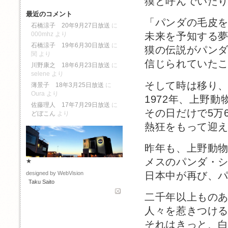
獏と呼んでいた
最近のコメント
「パンダの毛皮
石橋涼子 20年9月27日放送
に
000mhz
より
未来を予知する
石橋涼子 19年6月30日放送
に
獏の伝説がパン
関
より
信じられていた
川野康之 18年6月23日放送
に
selene
より
そして時は移り
薄景子 18年3月25日放送
に
Oura
より
1972年、上野
佐藤理人 17年7月29日放送
に
その日だけで5万
どぼこん
より
熱狂をもって迎
昨年も、上野動
メスのパンダ・
★
日本中が再び、
designed by WebVision
Taku Saito
二千年以上もの
人々を惹きつけ
それはきっと、