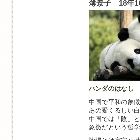
薄景子 18年1
パンダのはなし
中国で平和の象
あの愛くるしい
中国では「陰」
象徴だという哲