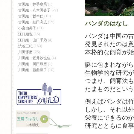
古田組・井手康喬
(1)
古田組・八木田杏子
(27)
古田組・坂本仁
(10)
パンダのはなし
古田組・細田高広
(15)
小宮由美子
(21)
江口順也
(15)
パンダは中国の
江口組・山口千乃
(4)
発見されたのは意
渋谷三紀
(163)
本格的な飼育が始
川田琢磨
(25)
川田組・堀井沙也佳
(4)
謎に包まれなが
川田組・川田琢磨
(1)
川田組・藤曲旦子
(10)
生物学的な研究
つまり、飼育法
たまものだとい
例えばパンダは
しかし、それ以
栄養にできるの
研究とともに食