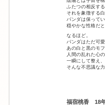
陰陽とは宇宙を
ふたつの相反す
それを象徴する
パンダは保って
穏やかな性格だ
なるほど。
パンダはただ可
あの白と黒のモ
人間の乱れた心
一瞬にして整え
そんな不思議な
福宿桃香 18年