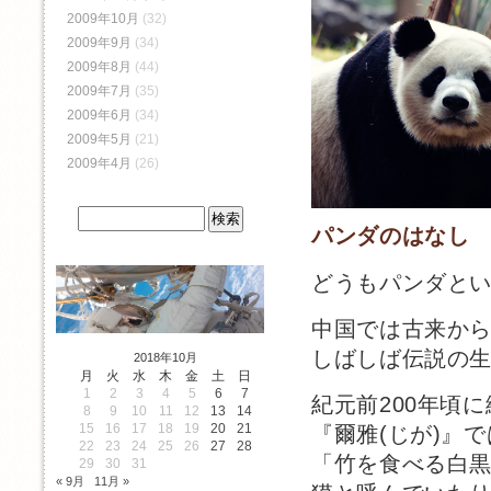
2009年10月
(32)
2009年9月
(34)
2009年8月
(44)
2009年7月
(35)
2009年6月
(34)
2009年5月
(21)
2009年4月
(26)
パンダのはなし
どうもパンダと
中国では古来か
しばしば伝説の生
2018年10月
月
火
水
木
金
土
日
1
2
3
4
5
6
7
紀元前200年頃
8
9
10
11
12
13
14
15
16
17
18
19
20
21
『爾雅(じが)』
22
23
24
25
26
27
28
「竹を食べる白
29
30
31
« 9月
11月 »