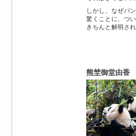
しかし、なぜパ
驚くことに、つ
きちんと解明さ
熊埜御堂由香 1