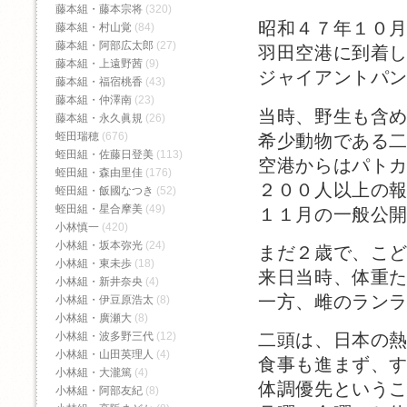
藤本組・藤本宗将
(320)
昭和４７年１０
藤本組・村山覚
(84)
藤本組・阿部広太郎
(27)
羽田空港に到着
藤本組・上遠野茜
(9)
ジャイアントパ
藤本組・福宿桃香‬
(43)
藤本組・仲澤南
(23)
当時、野生も含
藤本組・永久眞規
(26)
蛭田瑞穂
(676)
希少動物である
蛭田組・佐藤日登美
(113)
空港からはパト
蛭田組・森由里佳
(176)
２００人以上の
蛭田組・飯國なつき
(52)
蛭田組・星合摩美
(49)
１１月の一般公
小林慎一
(420)
小林組・坂本弥光
(24)
まだ２歳で、こ
小林組・東未歩
(18)
来日当時、体重
小林組・新井奈央
(4)
一方、雌のラン
小林組・伊豆原浩太
(8)
小林組・廣瀬大
(8)
小林組・波多野三代
(12)
二頭は、日本の
小林組・山田英理人
(4)
食事も進まず、
小林組・大瀧篤
(4)
体調優先という
小林組・阿部友紀
(8)