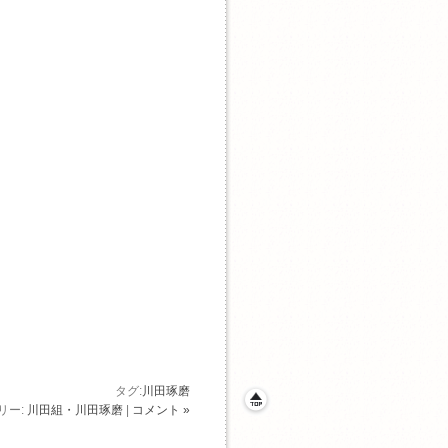
、
。
タグ:
川田琢磨
リー:
川田組・川田琢磨
|
コメント »