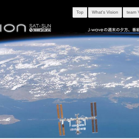
Top
What's Vision
team 