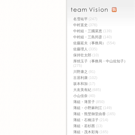
名雪祐平
(247)
中村直史
(376)
中村組・三國菜恵
(139)
中村組・三島邦彦
(140)
佐藤延夫（事務局）
(554)
佐藤理人
(335)
保持壮太郎
(10)
厚焼玉子（事務局・中山佐知子）
(275)
川野康之
(91)
古居利康
(102)
坂本和加
(17)
大友美有紀
(685)
小山佳奈
(40)
薄組・薄景子
(850)
薄組・小野麻利江
(149)
薄組・熊埜御堂由香
(165)
薄組・石橋涼子
(214)
薄組・若杉茜
(13)
薄組・茂木彩海
(165)