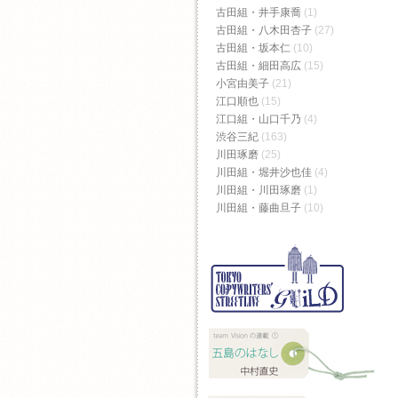
古田組・井手康喬
(1)
古田組・八木田杏子
(27)
古田組・坂本仁
(10)
古田組・細田高広
(15)
小宮由美子
(21)
江口順也
(15)
江口組・山口千乃
(4)
渋谷三紀
(163)
川田琢磨
(25)
川田組・堀井沙也佳
(4)
川田組・川田琢磨
(1)
川田組・藤曲旦子
(10)