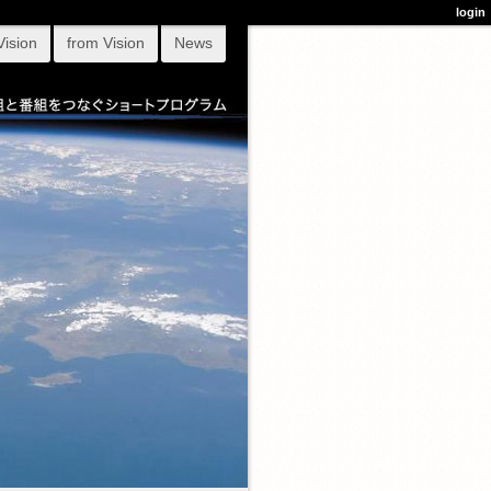
login
Vision
from Vision
News