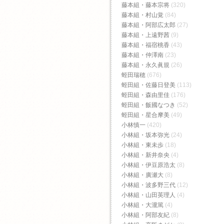
藤本組・藤本宗将
(320)
藤本組・村山覚
(84)
藤本組・阿部広太郎
(27)
藤本組・上遠野茜
(9)
藤本組・福宿桃香‬
(43)
藤本組・仲澤南
(23)
藤本組・永久眞規
(26)
蛭田瑞穂
(676)
蛭田組・佐藤日登美
(113)
蛭田組・森由里佳
(176)
蛭田組・飯國なつき
(52)
蛭田組・星合摩美
(49)
小林慎一
(420)
小林組・坂本弥光
(24)
小林組・東未歩
(18)
小林組・新井奈央
(4)
小林組・伊豆原浩太
(8)
小林組・廣瀬大
(8)
小林組・波多野三代
(12)
小林組・山田英理人
(4)
小林組・大瀧篤
(4)
小林組・阿部友紀
(8)