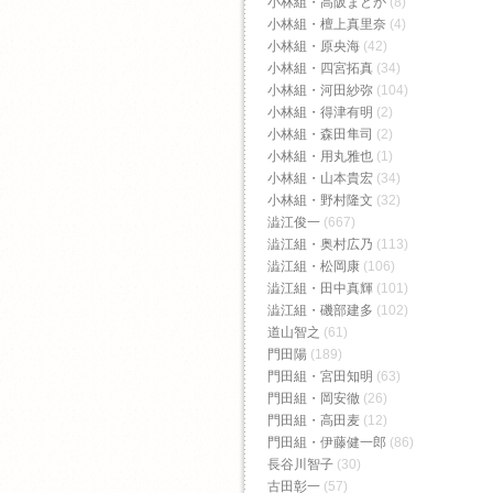
小林組・高阪まどか
(8)
小林組・檀上真里奈
(4)
小林組・原央海
(42)
小林組・四宮拓真
(34)
小林組・河田紗弥
(104)
小林組・得津有明
(2)
小林組・森田隼司
(2)
小林組・用丸雅也
(1)
小林組・山本貴宏
(34)
小林組・野村隆文
(32)
澁江俊一
(667)
澁江組・奥村広乃
(113)
澁江組・松岡康
(106)
澁江組・田中真輝
(101)
澁江組・磯部建多
(102)
道山智之
(61)
門田陽
(189)
門田組・宮田知明
(63)
門田組・岡安徹
(26)
門田組・高田麦
(12)
門田組・伊藤健一郎
(86)
長谷川智子
(30)
古田彰一
(57)