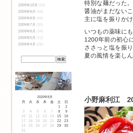
特別な麺だった
2009年10月
(32)
醤油がまだない
2009年9月
(34)
主に塩を振りか
2009年8月
(44)
2009年7月
(35)
いつもの薬味に
2009年6月
(34)
2009年5月
(21)
1200年前の初心
2009年4月
(26)
ささっと塩を振
夏の風情を楽し
2020年8月
小野麻利江 2
月
火
水
木
金
土
日
1
2
3
4
5
6
7
8
9
10
11
12
13
14
15
16
17
18
19
20
21
22
23
24
25
26
27
28
29
30
31