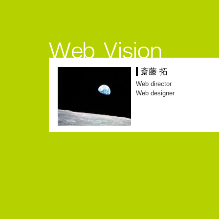
斎藤 拓
Web director
Web designer