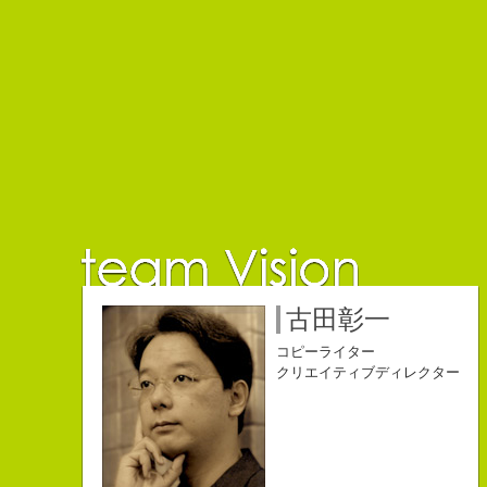
佐藤延夫
保持壮太郎
小山佳奈
中村直史
江口順也
名雪祐平
古田彰一
コピーライター
コピーライター
コピーライター
コピーライター
コピーライター
コピーライター
コピーライター
クリエイティブディレクター
クリエイティブディレクター