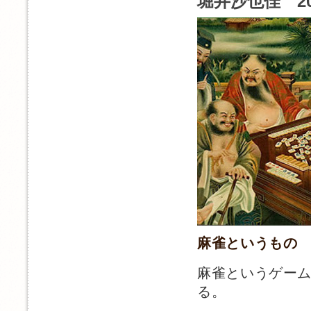
堀井沙也佳 2
麻雀というもの
麻雀というゲー
る。