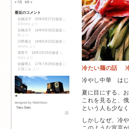
« 7月
9月 »
最近のコメント
石橋涼子 20年9月27日放送
に
000mhz
より
石橋涼子 19年6月30日放送
に
関
より
川野康之 18年6月23日放送
に
selene
より
薄景子 18年3月25日放送
に
Oura
より
佐藤理人 17年7月29日放送
に
冷たい麺の話 
どぼこん
より
冷やし中華 は
夏に目にする、
★
これを見ると、
designed by WebVision
という人も少な
Taku Saito
しかしなぜ、冷
このような宣言