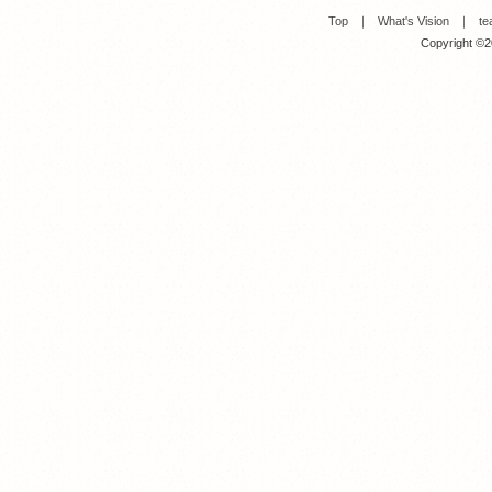
Top
｜
What's Vision
｜
te
Copyright ©20