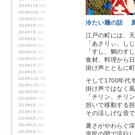
2014年11月
(60)
2014年10月
(48)
2014年9月
(48)
冷たい麺の話 
2014年8月
(60)
2014年7月
(48)
江戸の町には、
2014年6月
(58)
「あさりぃ、し
2014年5月
(53)
「すし、鯛のす
2014年4月
(50)
食材、料理から
2014年3月
(60)
2014年2月
(45)
掛け声とともに
2014年1月
(50)
2013年12月
(56)
そして1700年
2013年11月
(55)
掛け声ではなく
2013年10月
(55)
「チリン、チリ
2013年9月
(72)
担いで移動する
2013年8月
(70)
2013年7月
(61)
その涼しげな音
2013年6月
(78)
暑さがやわらぐ
2013年5月
(68)
2013年4月
(61)
庶民の間で流行