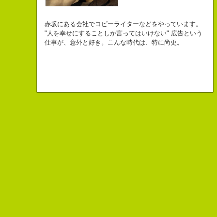
自己紹介ジェネレーターというサイトがある。試しにやってみた。
チームVision 事務局長
なにがしか書いていられるしごとはとっても
長崎県五島市出身
Copy writer
初対面の人によく言われる。
赤坂にある会社でコピーライターなどをやっています。
幸せでとっても怖いですが、きょうもなんとか幸せに
３６歳
10周年キャンペーン中です。
「きれいな名前ですね」
"人を幸せにすることしか言ってはいけない" 広告という
こんちゃっ保持壮太郎っていいます。
生きられてる私は幸せなのかもしれません。
「五島列島はよいところです。
こう返す。「ええ、名前だけは」
仕事が、意外と好き。こんな時代は、特に尚更。
皆からは「保持壮太郎ピーナッツ」って呼ばれてるよ。
なぜかって言うと前にピーナッツを皆に一粒ずつあげたからだよ。
みなさん一度お出かけください。」
beacon communications 勤務
すると、初対面の人が笑ってくれる。
なぜか、皆は喜んでなかったけどね。
ちょっと、気持ちフクザツであるのだが。
ピーナッツ最高！落花生なんて呼ぶなっつーの
バカだけどたぶんいいヤツだ。もっとこんな感じの人になりたい。