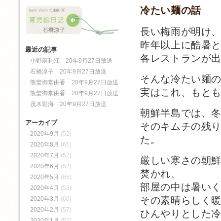
冷たい麺の話
長い梅雨が明け
昨年以上に酷暑
最近の記事
各レストランが
小野麻利江 20年9月27日放送
石橋涼子 20年9月27日放送
そんな冷たい麺
熊埜御堂由香 20年9月27日放送
実はこれ、もと
熊埜御堂由香 20年9月27日放送
茂木彩海 20年9月27日放送
朝鮮半島では、
アーカイブ
そのキムチの残
2020年9月
(52)
た。
2020年8月
(65)
2020年7月
(52)
厳しい寒さの朝
2020年6月
(52)
焚かれ、
2020年5月
(65)
部屋の中は暑い
2020年4月
(53)
その素晴らしく
2020年3月
(60)
2020年2月
(57)
ひんやりとした
2020年1月
(52)