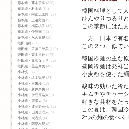
藤本組・藤本宗将
(320)
藤本組・村山覚
(84)
韓国料理として
藤本組・阿部広太郎
(27)
ひんやりつるり
藤本組・上遠野茜
(9)
この季節にはた
藤本組・福宿桃香‬
(43)
藤本組・仲澤南
(23)
一方、日本で有
藤本組・永久眞規
(26)
蛭田瑞穂
(676)
この２つ、似て
蛭田組・佐藤日登美
(113)
蛭田組・森由里佳
(176)
韓国冷麺の主な
蛭田組・飯國なつき
(52)
盛岡冷麺は発祥
蛭田組・星合摩美
(49)
小林慎一
(420)
小麦粉を使った
小林組・坂本弥光
(24)
小林組・東未歩
(18)
酸味の効いた冷
小林組・新井奈央
(4)
キムチやチャー
小林組・伊豆原浩太
(8)
好きな具材をた
小林組・廣瀬大
(8)
小林組・波多野三代
(12)
この夏は、韓国
小林組・山田英理人
(4)
2つの麺の食べく
小林組・大瀧篤
(4)
小林組・阿部友紀
(8)