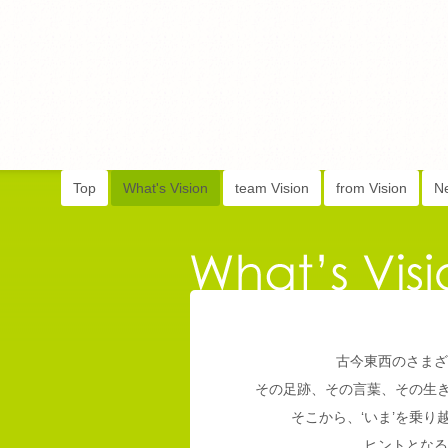
Top
What's Vision
team Vision
from Vision
N
古今東西のさまざ
その足跡、その言葉、その生
そこから、‘いま’を乗
ヒントとなる