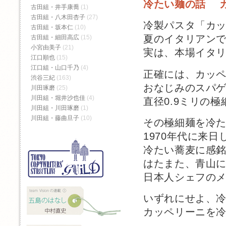
冷たい麺の話 
古田組・井手康喬
(1)
古田組・八木田杏子
(27)
冷製パスタ「カ
古田組・坂本仁
(10)
夏のイタリアン
古田組・細田高広
(15)
小宮由美子
(21)
実は、本場イタ
江口順也
(15)
江口組・山口千乃
(4)
正確には、カッ
渋谷三紀
(163)
おなじみのスパゲ
川田琢磨
(25)
川田組・堀井沙也佳
(4)
直径0.9ミリの
川田組・川田琢磨
(1)
川田組・藤曲旦子
(10)
その極細麺を冷
1970年代に来
冷たい蕎麦に感
はたまた、青山
日本人シェフの
いずれにせよ、
カッペリーニを