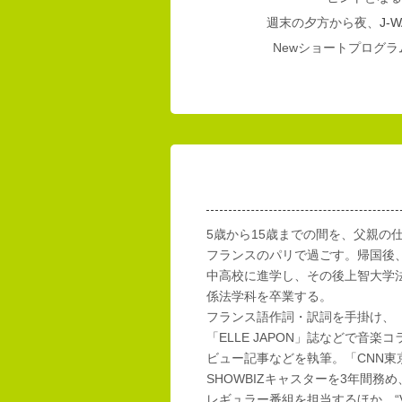
週末の夕方から夜、
J-W
Newショートプログラム
5歳から15歳までの間を、父親の
フランスのパリで過ごす。帰国後
中高校に進学し、その後上智大学
係法学科を卒業する。
フランス語作詞・訳詞を手掛け、「E
「ELLE JAPON」誌などで音楽
ビュー記事などを執筆。「CNN東
SHOWBIZキャスターを3年間務め
レギュラー番組を担当するほか、“Vi