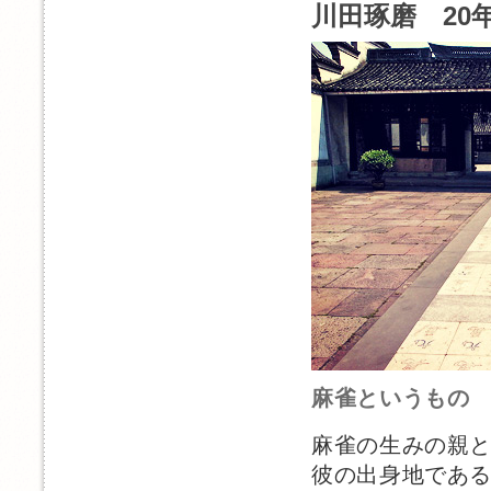
川田琢磨 20年
麻雀というもの
麻雀の生みの親
彼の出身地であ