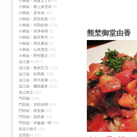
小林組・高阪まどか
(8)
小林組・檀上真里奈
(4)
小林組・原央海
(42)
小林組・四宮拓真
(34)
小林組・河田紗弥
(104)
熊埜御堂由香 
小林組・得津有明
(2)
小林組・森田隼司
(2)
小林組・用丸雅也
(1)
小林組・山本貴宏
(34)
小林組・野村隆文
(32)
澁江俊一
(667)
澁江組・奥村広乃
(113)
澁江組・松岡康
(106)
澁江組・田中真輝
(101)
澁江組・磯部建多
(102)
道山智之
(61)
門田陽
(189)
門田組・宮田知明
(63)
門田組・岡安徹
(26)
門田組・高田麦
(12)
門田組・伊藤健一郎
(86)
長谷川智子
(30)
古田彰一
(57)