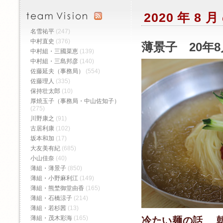
2020 年 8
名雪祐平
(247)
中村直史
(376)
薄景子 20年8
中村組・三國菜恵
(139)
中村組・三島邦彦
(140)
佐藤延夫（事務局）
(554)
佐藤理人
(335)
保持壮太郎
(10)
厚焼玉子（事務局・中山佐知子）
(275)
川野康之
(91)
古居利康
(102)
坂本和加
(17)
大友美有紀
(685)
小山佳奈
(40)
薄組・薄景子
(850)
薄組・小野麻利江
(149)
薄組・熊埜御堂由香
(165)
薄組・石橋涼子
(214)
薄組・若杉茜
(13)
薄組・茂木彩海
(165)
冷たい麺の話 