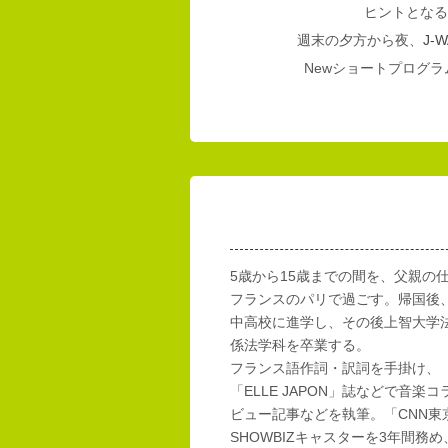
ヒントとなる
週末の夕方から夜、
J-W
Newショートプログラム
5歳から15歳までの間を、父親の
フランスのパリで過ごす。帰国後
中高校に進学し、その後上智大学
係法学科を卒業する。
フランス語作詞・訳詞を手掛け、「E
「ELLE JAPON」誌などで音楽
ビュー記事などを執筆。「CNN東
SHOWBIZキャスターを3年間務め