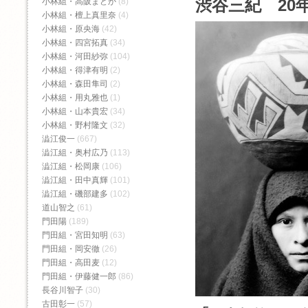
渋谷三紀 20年
小林組・高阪まどか
(8)
小林組・檀上真里奈
(4)
小林組・原央海
(42)
小林組・四宮拓真
(34)
小林組・河田紗弥
(104)
小林組・得津有明
(2)
小林組・森田隼司
(2)
小林組・用丸雅也
(1)
小林組・山本貴宏
(34)
小林組・野村隆文
(32)
澁江俊一
(667)
澁江組・奥村広乃
(113)
澁江組・松岡康
(106)
澁江組・田中真輝
(101)
澁江組・磯部建多
(102)
道山智之
(61)
門田陽
(189)
門田組・宮田知明
(63)
門田組・岡安徹
(26)
門田組・高田麦
(12)
門田組・伊藤健一郎
(86)
長谷川智子
(30)
古田彰一
(57)