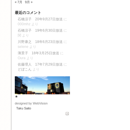
« 7月
9月 »
最近のコメント
石橋涼子 20年9月27日放送
に
000mhz
より
石橋涼子 19年6月30日放送
に
関
より
川野康之 18年6月23日放送
に
selene
より
薄景子 18年3月25日放送
に
Oura
より
佐藤理人 17年7月29日放送
に
どぼこん
より
★
designed by WebVision
Taku Saito