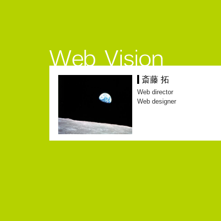
斎藤 拓
Web director
Web designer