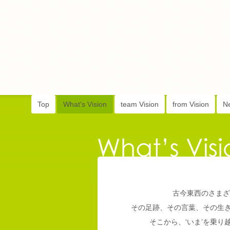
Top
What's Vision
team Vision
from Vision
N
古今東西のさまざ
その足跡、その言葉、その生
そこから、‘いま’を乗