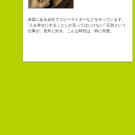
自己紹介ジェネレーターというサイトがある。試しにやってみた。
チームVision 事務局長
なにがしか書いていられるしごとはとっても
長崎県五島市出身
Copy writer
初対面の人によく言われる。
赤坂にある会社でコピーライターなどをやっています。
幸せでとっても怖いですが、きょうもなんとか幸せに
３６歳
10周年キャンペーン中です。
「きれいな名前ですね」
"人を幸せにすることしか言ってはいけない" 広告という
こんちゃっ保持壮太郎っていいます。
生きられてる私は幸せなのかもしれません。
「五島列島はよいところです。
こう返す。「ええ、名前だけは」
仕事が、意外と好き。こんな時代は、特に尚更。
皆からは「保持壮太郎ピーナッツ」って呼ばれてるよ。
なぜかって言うと前にピーナッツを皆に一粒ずつあげたからだよ。
みなさん一度お出かけください。」
beacon communications 勤務
すると、初対面の人が笑ってくれる。
なぜか、皆は喜んでなかったけどね。
ちょっと、気持ちフクザツであるのだが。
ピーナッツ最高！落花生なんて呼ぶなっつーの
バカだけどたぶんいいヤツだ。もっとこんな感じの人になりたい。