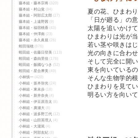
藤本組・藤本宗将
(320)
藤本組・村山覚
(84)
夏の花、ひまわ
藤本組・阿部広太郎
(27)
「日が廻る」の
藤本組・上遠野茜
(9)
太陽を追いかけ
藤本組・福宿桃香‬
(43)
藤本組・仲澤南
(23)
ひまわりは光が
藤本組・永久眞規
(26)
若い茎や咲きは
蛭田瑞穂
(676)
光の向きに合わ
蛭田組・佐藤日登美
(113)
蛭田組・森由里佳
(176)
そして完全に開
蛭田組・飯國なつき
(52)
東を向いている
蛭田組・星合摩美
(49)
そんな生物学的
小林慎一
(420)
小林組・坂本弥光
(24)
ひまわりを見て
小林組・東未歩
(18)
明るい方を向い
小林組・新井奈央
(4)
小林組・伊豆原浩太
(8)
小林組・廣瀬大
(8)
小林組・波多野三代
(12)
小林組・山田英理人
(4)
小林組・大瀧篤
(4)
小林組・阿部友紀
(8)