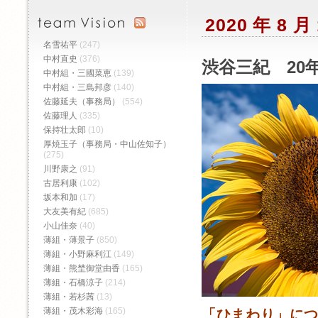
2020 年 8 
名雪祐平
(247)
中村直史
(376)
渋谷三紀 20年
中村組・三國菜恵
(139)
中村組・三島邦彦
(140)
佐藤延夫（事務局）
(554)
佐藤理人
(335)
保持壮太郎
(10)
厚焼玉子（事務局・中山佐知子）
(275)
川野康之
(91)
古居利康
(102)
坂本和加
(17)
大友美有紀
(685)
小山佳奈
(40)
薄組・薄景子
(850)
薄組・小野麻利江
(149)
薄組・熊埜御堂由香
(165)
薄組・石橋涼子
(214)
薄組・若杉茜
(13)
薄組・茂木彩海
(165)
「ひまわり」に