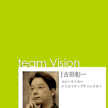
佐藤延夫
保持壮太郎
小山佳奈
中村直史
江口順也
名雪祐平
古田彰一
コピーライター
コピーライター
コピーライター
コピーライター
コピーライター
コピーライター
コピーライター
クリエイティブディレクター
クリエイティブディレクター