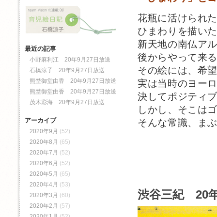
花瓶に活けられ
ひまわりを描い
新天地の南仏ア
最近の記事
後からやって来
小野麻利江 20年9月27日放送
その絵には、希
石橋涼子 20年9月27日放送
熊埜御堂由香 20年9月27日放送
実は当時のヨー
熊埜御堂由香 20年9月27日放送
決してポジティ
茂木彩海 20年9月27日放送
しかし、そこは
アーカイブ
そんな常識、ま
2020年9月
(52)
2020年8月
(65)
2020年7月
(52)
2020年6月
(52)
2020年5月
(65)
2020年4月
(53)
渋谷三紀 20年
2020年3月
(60)
2020年2月
(57)
2020年1月
(52)