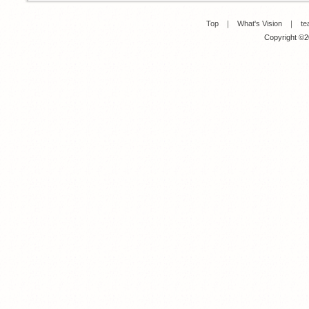
Top
｜
What's Vision
｜
te
Copyright ©20