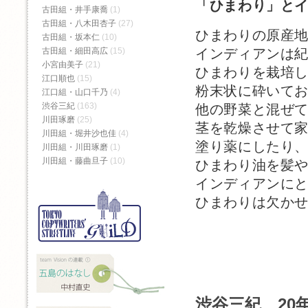
「ひまわり」と
古田組・井手康喬
(1)
古田組・八木田杏子
(27)
ひまわりの原産
古田組・坂本仁
(10)
インディアンは紀
古田組・細田高広
(15)
小宮由美子
(21)
ひまわりを栽培
江口順也
(15)
粉末状に砕いて
江口組・山口千乃
(4)
渋谷三紀
(163)
他の野菜と混ぜ
川田琢磨
(25)
茎を乾燥させて
川田組・堀井沙也佳
(4)
塗り薬にしたり
川田組・川田琢磨
(1)
川田組・藤曲旦子
(10)
ひまわり油を髪
インディアンに
ひまわりは欠か
渋谷三紀 20年