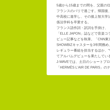
5歳から15歳までの間を、父親の
フランスのパリで過ごす。帰国後
中高校に進学し、その後上智大学
係法学科を卒業する。
フランス語作詞・訳詞を手掛け、「E
「ELLE JAPON」誌などで音楽
ビュー記事などを執筆。「CNN東
SHOWBIZキャスターを3年間務め
レギュラー番組を担当するほか、“Vi
てアルバムデビューを果たしてい
J-WAVEでは、土日のショートプロ
「HERMÈS L‘AIR DE PAR