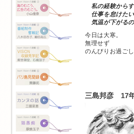
私の経験から
仕事を怠けたい
気温が下がるの
今日は大寒。
無理せず
のんびりお過ご
三島邦彦 17年