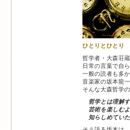
The Dayton/Montgomer
ひとりとひとり
哲学者・大森荘
日常の言葉で自
一般の読者も多
音楽家の坂本龍
そんな大森哲学
哲学とは理解
芸術を楽しむよ
知らしめていた
そう語る坂本は