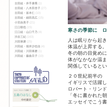
古田組・井手康喬
(1)
古田組・八木田杏子
(27)
古田組・坂本仁
(10)
古田組・細田高広
(15)
小宮由美子
(21)
江口順也
(15)
寒さの季節に 
江口組・山口千乃
(4)
渋谷三紀
(163)
人は眠りから起
川田琢磨
(25)
体温が上昇する
川田組・堀井沙也佳
(4)
川田組・川田琢磨
(1)
冬の朝の目覚め
川田組・藤曲旦子
(10)
体がなかなか温
関係していると
２０世紀前半の
イギリスで活躍
ロバート・リン
「冬に書かれた
エッセイでこう