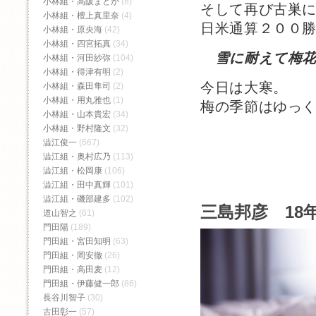
小林組・高阪まどか
(8)
そして再び古巣
小林組・檀上真里奈
(4)
日米通算２００
小林組・原央海
(42)
小林組・四宮拓真
(34)
雪に耐えて梅
小林組・河田紗弥
(104)
小林組・得津有明
(2)
今日は大寒。
小林組・森田隼司
(2)
小林組・用丸雅也
(1)
梅の季節はゆっ
小林組・山本貴宏
(34)
小林組・野村隆文
(32)
澁江俊一
(667)
澁江組・奥村広乃
(113)
澁江組・松岡康
(106)
澁江組・田中真輝
(101)
澁江組・磯部建多
(102)
三島邦彦 18年
道山智之
(61)
門田陽
(189)
門田組・宮田知明
(63)
門田組・岡安徹
(26)
門田組・高田麦
(12)
門田組・伊藤健一郎
(86)
長谷川智子
(30)
古田彰一
(57)