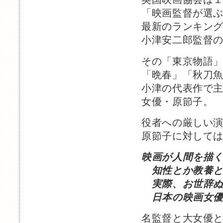
「映画監督が選
最新のランキン
小津安二郎監督
その「東京物語
「晩春」「秋刀
小津の代表作で
女優・原節子。
役者への厳しい
原節子に対して
映画が人間を描
知性とか教養と
実際、お世辞ぬ
日本の映画女優
名監督と大女優