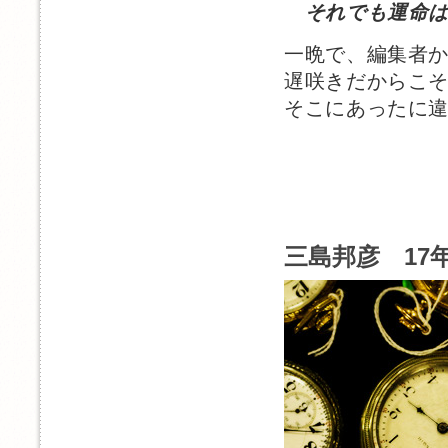
それでも運命は
一晩で、編集者
遅咲きだからこ
そこにあったに
三島邦彦 17年