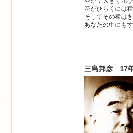
やがて大きく花
花がひらくには
そしてその種は
あなたの中にも
三島邦彦 17年