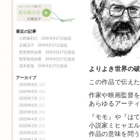
最近の記事
小野麻利江 20年9月27日放送
石橋涼子 20年9月27日放送
熊埜御堂由香 20年9月27日放送
Ar
熊埜御堂由香 20年9月27日放送
茂木彩海 20年9月27日放送
よりよき世界の
アーカイブ
この作品で伝え
2020年9月
(52)
2020年8月
(65)
作家や映画監督
2020年7月
(52)
あらゆるアーテ
2020年6月
(52)
2020年5月
(65)
『モモ』や『は
2020年4月
(53)
小説家ミヒャエ
2020年3月
(60)
作品の意味を問
2020年2月
(57)
2020年1月
(52)