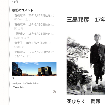
« 9月
最近のコメント
石橋涼子 20年9月27日放送
に
三島邦彦 17年
000mhz
より
石橋涼子 19年6月30日放送
に
関
より
川野康之 18年6月23日放送
に
selene
より
薄景子 18年3月25日放送
に
Oura
より
佐藤理人 17年7月29日放送
に
どぼこん
より
★
designed by WebVision
Taku Saito
花ひらく 岡潔