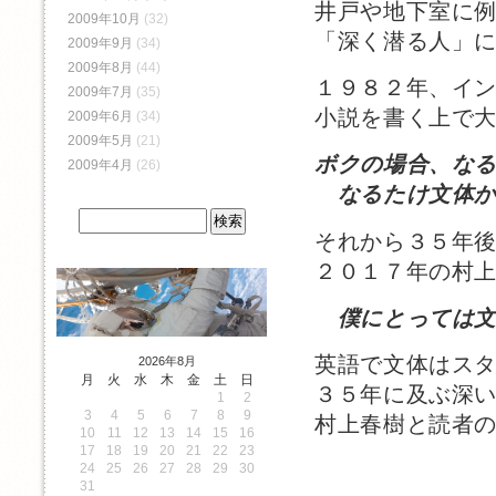
井戸や地下室に
2009年10月
(32)
「深く潜る人」
2009年9月
(34)
2009年8月
(44)
１９８２年、イ
2009年7月
(35)
小説を書く上で
2009年6月
(34)
2009年5月
(21)
ボクの場合、な
2009年4月
(26)
なるたけ文体か
それから３５年
２０１７年の村
僕にとっては
英語で文体はス
2026年8月
月
火
水
木
金
土
日
３５年に及ぶ深
1
2
3
4
5
6
7
8
9
村上春樹と読者
10
11
12
13
14
15
16
17
18
19
20
21
22
23
24
25
26
27
28
29
30
31