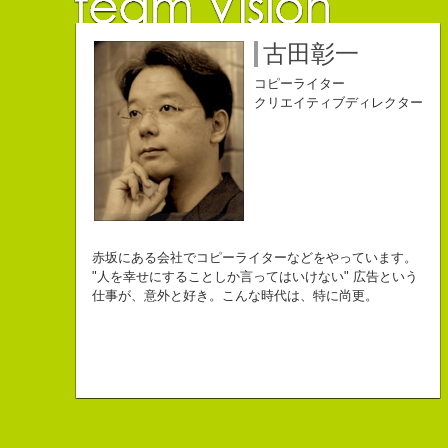
佐藤延夫
保持壮太郎
小山佳奈
中村直史
江口順也
名雪祐平
古田彰一
コピーライター
コピーライター
コピーライター
コピーライター
コピーライター
コピーライター
コピーライター
クリエイティブディレクター
クリエイティブディレクター
自己紹介ジェネレーターというサイトがある。試しにやってみた。
チームVision 事務局長
なにがしか書いていられるしごとはとっても
長崎県五島市出身
Copy writer
初対面の人によく言われる。
赤坂にある会社でコピーライターなどをやっています。
幸せでとっても怖いですが、きょうもなんとか幸せに
３６歳
10周年キャンペーン中です。
「きれいな名前ですね」
"人を幸せにすることしか言ってはいけない" 広告という
こんちゃっ保持壮太郎っていいます。
生きられてる私は幸せなのかもしれません。
「五島列島はよいところです。
こう返す。「ええ、名前だけは」
仕事が、意外と好き。こんな時代は、特に尚更。
皆からは「保持壮太郎ピーナッツ」って呼ばれてるよ。
なぜかって言うと前にピーナッツを皆に一粒ずつあげたからだよ。
みなさん一度お出かけください。」
beacon communications 勤務
すると、初対面の人が笑ってくれる。
なぜか、皆は喜んでなかったけどね。
ちょっと、気持ちフクザツであるのだが。
ピーナッツ最高！落花生なんて呼ぶなっつーの
バカだけどたぶんいいヤツだ。もっとこんな感じの人になりたい。