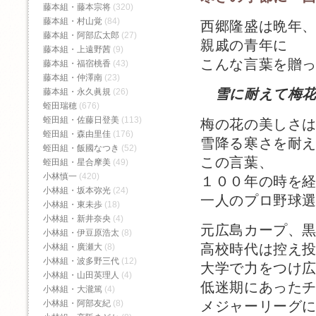
藤本組・藤本宗将
(320)
藤本組・村山覚
(84)
西郷隆盛は晩年
藤本組・阿部広太郎
(27)
親戚の青年に
藤本組・上遠野茜
(9)
こんな言葉を贈
藤本組・福宿桃香‬
(43)
藤本組・仲澤南
(23)
雪に耐えて梅
藤本組・永久眞規
(26)
蛭田瑞穂
(676)
蛭田組・佐藤日登美
(113)
梅の花の美しさ
蛭田組・森由里佳
(176)
雪降る寒さを耐
蛭田組・飯國なつき
(52)
この言葉、
蛭田組・星合摩美
(49)
小林慎一
(420)
１００年の時を
小林組・坂本弥光
(24)
一人のプロ野球
小林組・東未歩
(18)
小林組・新井奈央
(4)
元広島カープ、
小林組・伊豆原浩太
(8)
高校時代は控え
小林組・廣瀬大
(8)
小林組・波多野三代
(12)
大学で力をつけ
小林組・山田英理人
(4)
低迷期にあった
小林組・大瀧篤
(4)
メジャーリーグ
小林組・阿部友紀
(8)