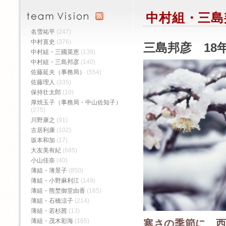
中村組・三島
名雪祐平
(247)
中村直史
(376)
三島邦彦 18年
中村組・三國菜恵
(139)
中村組・三島邦彦
(140)
佐藤延夫（事務局）
(554)
佐藤理人
(335)
保持壮太郎
(10)
厚焼玉子（事務局・中山佐知子）
(275)
川野康之
(91)
古居利康
(102)
坂本和加
(17)
大友美有紀
(685)
小山佳奈
(40)
薄組・薄景子
(850)
薄組・小野麻利江
(149)
薄組・熊埜御堂由香
(165)
薄組・石橋涼子
(214)
薄組・若杉茜
(13)
薄組・茂木彩海
(165)
寒さの季節に 