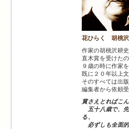
花ひらく 胡桃
作家の胡桃沢耕
直木賞を受けた
９歳の時に作家
既に２０年以上
そのすべては出
編集者から依頼
賞さえとればこ
五十八歳で、先
る、
必ずしも全面的