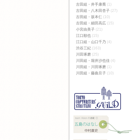
古田組・井手康喬
(1)
古田組・八木田杏子
(27)
古田組・坂本仁
(10)
古田組・細田高広
(15)
小宮由美子
(21)
江口順也
(15)
江口組・山口千乃
(4)
渋谷三紀
(163)
川田琢磨
(25)
川田組・堀井沙也佳
(4)
川田組・川田琢磨
(1)
川田組・藤曲旦子
(10)