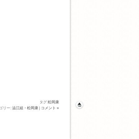
タグ:
松岡康
ゴリー:
澁江組・松岡康
|
コメント »