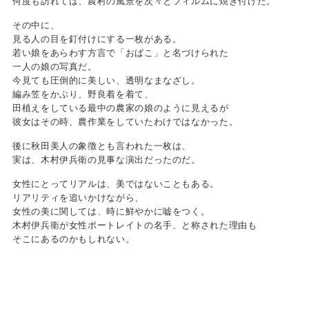
何度も訪れては、農村の風景を次々とフィルムに焼き付けた。
その中に、
見る人の目を釘付けにする一枚がある。
若い娘をあらわす方言で「おばこ」と名づけられた
一人の娘の写真だ。
今見ても圧倒的に美しい、透明なまなざし。
編み笠をかぶり、野良着を着て、
田植えをしている最中の農家の娘のように見えるが
彼女はその時、農作業をしていたわけではなかった。
後に秋田美人の象徴とも言われた一枚は、
実は、木村伊兵衛の見事な演出だったのだ。
女性にとってリアルは、美ではないこともある。
リアリティを追いかけながら、
女性の美に関しては、時に鮮やかに嘘をつく。
木村伊兵衛が女性ポートレイトの名手、と称された理由も
そこにあるのかもしれない。