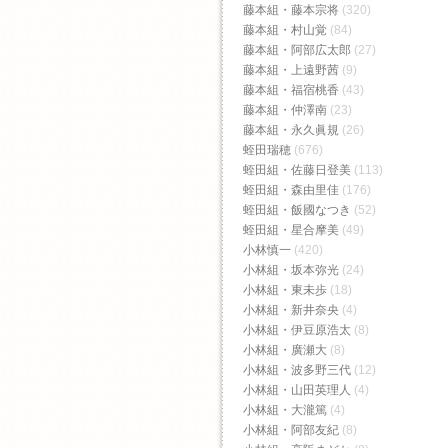
藤本組・藤本宗将
(320)
藤本組・村山覚
(84)
藤本組・阿部広太郎
(27)
藤本組・上遠野茜
(9)
藤本組・福宿桃香‬
(43)
藤本組・仲澤南
(23)
藤本組・永久眞規
(26)
蛭田瑞穂
(676)
蛭田組・佐藤日登美
(113)
蛭田組・森由里佳
(176)
蛭田組・飯國なつき
(52)
蛭田組・星合摩美
(49)
小林慎一
(420)
小林組・坂本弥光
(24)
小林組・東未歩
(18)
小林組・新井奈央
(4)
小林組・伊豆原浩太
(8)
小林組・廣瀬大
(8)
小林組・波多野三代
(12)
小林組・山田英理人
(4)
小林組・大瀧篤
(4)
小林組・阿部友紀
(8)