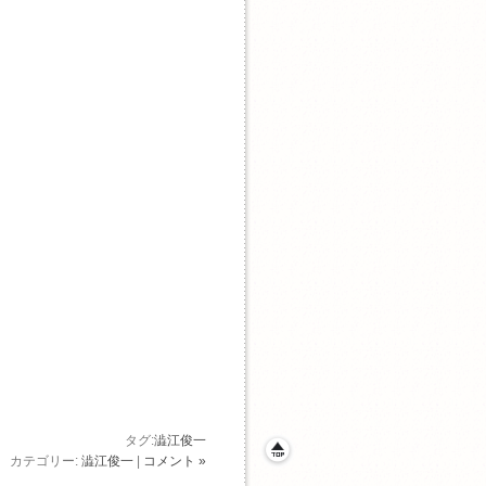
タグ:
澁江俊一
カテゴリー:
澁江俊一
|
コメント »