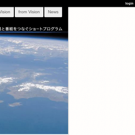
login
Vision
from Vision
News