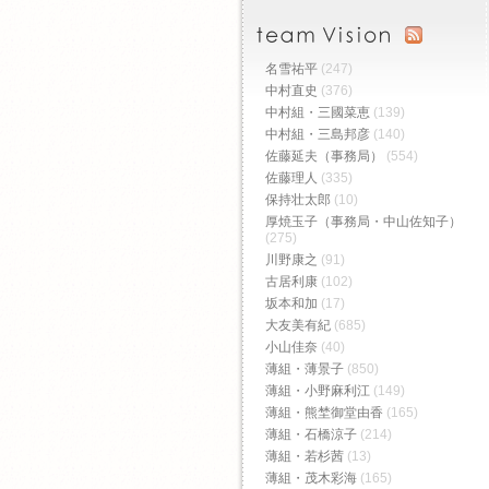
名雪祐平
(247)
中村直史
(376)
中村組・三國菜恵
(139)
中村組・三島邦彦
(140)
佐藤延夫（事務局）
(554)
佐藤理人
(335)
保持壮太郎
(10)
厚焼玉子（事務局・中山佐知子）
(275)
川野康之
(91)
古居利康
(102)
坂本和加
(17)
大友美有紀
(685)
小山佳奈
(40)
薄組・薄景子
(850)
薄組・小野麻利江
(149)
薄組・熊埜御堂由香
(165)
薄組・石橋涼子
(214)
薄組・若杉茜
(13)
薄組・茂木彩海
(165)