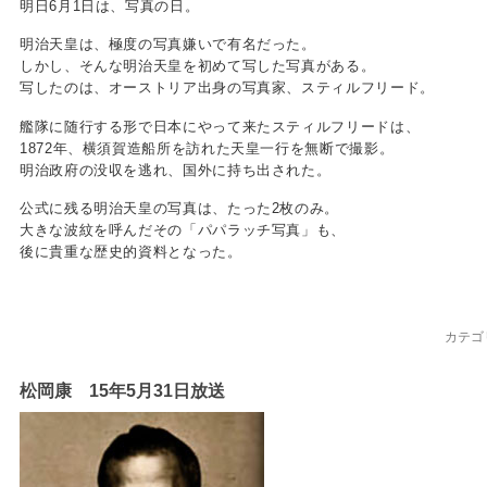
明日6月1日は、写真の日。
明治天皇は、極度の写真嫌いで有名だった。
しかし、そんな明治天皇を初めて写した写真がある。
写したのは、オーストリア出身の写真家、スティルフリード。
艦隊に随行する形で日本にやって来たスティルフリードは、
1872年、横須賀造船所を訪れた天皇一行を無断で撮影。
明治政府の没収を逃れ、国外に持ち出された。
公式に残る明治天皇の写真は、たった2枚のみ。
大きな波紋を呼んだその「パパラッチ写真」も、
後に貴重な歴史的資料となった。
カテゴ
松岡康 15年5月31日放送