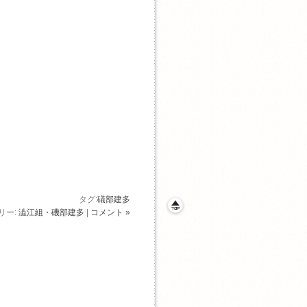
タグ:
礒部建多
リー:
澁江組・磯部建多
|
コメント »