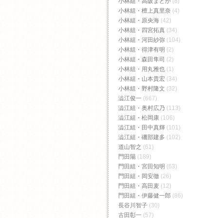
小林組・高阪まどか
(8)
小林組・檀上真里奈
(4)
小林組・原央海
(42)
小林組・四宮拓真
(34)
小林組・河田紗弥
(104)
小林組・得津有明
(2)
小林組・森田隼司
(2)
小林組・用丸雅也
(1)
小林組・山本貴宏
(34)
小林組・野村隆文
(32)
澁江俊一
(667)
澁江組・奥村広乃
(113)
澁江組・松岡康
(106)
澁江組・田中真輝
(101)
澁江組・磯部建多
(102)
道山智之
(61)
門田陽
(189)
門田組・宮田知明
(63)
門田組・岡安徹
(26)
門田組・高田麦
(12)
門田組・伊藤健一郎
(86)
長谷川智子
(30)
古田彰一
(57)