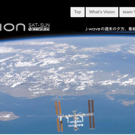
Top
What's Vision
team 