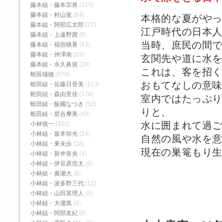
藤本組・藤本宗将
(320)
藤本組・村山覚
(84)
本格的な夏がや
藤本組・阿部広太郎
(27)
江戸時代の日本
藤本組・上遠野茜
(9)
当時、庶民の間
藤本組・福宿桃香‬
(43)
藤本組・仲澤南
(23)
玄関先や道に水
藤本組・永久眞規
(26)
これは、客を招
蛭田瑞穂
(676)
おもてなしの意
蛭田組・佐藤日登美
(113)
蛭田組・森由里佳
(176)
室内ではたっぷ
蛭田組・飯國なつき
(52)
りと、
蛭田組・星合摩美
(49)
水に囲まれて過
小林慎一
(420)
小林組・坂本弥光
(24)
自然の風や水を
小林組・東未歩
(18)
現在の巣篭もり
小林組・新井奈央
(4)
小林組・伊豆原浩太
(8)
小林組・廣瀬大
(8)
小林組・波多野三代
(12)
小林組・山田英理人
(4)
小林組・大瀧篤
(4)
小林組・阿部友紀
(8)