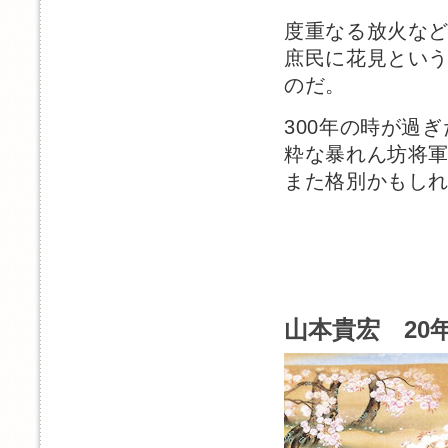
度重なる放火な
庶民に花見とい
のだ。
300年の時が過ぎ
粋な暴れん坊将
また格別かもし
山本貴宏 20年