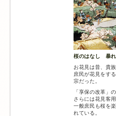
桜のはなし 暴
お花見は昔、貴
庶民が花見をする
宗だった。
「享保の改革」
さらには花見客
一般庶民も桜を
れている。