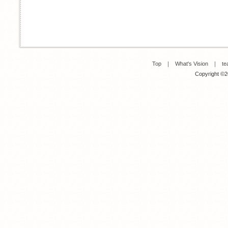
Top
｜
What's Vision
｜
te
Copyright ©20