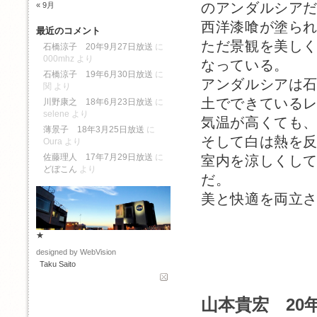
のアンダルシア
« 9月
西洋漆喰が塗ら
最近のコメント
ただ景観を美し
石橋涼子 20年9月27日放送
に
000mhz
より
なっている。
石橋涼子 19年6月30日放送
に
アンダルシアは
関
より
土でできている
川野康之 18年6月23日放送
に
selene
より
気温が高くても
薄景子 18年3月25日放送
に
そして白は熱を
Oura
より
佐藤理人 17年7月29日放送
に
室内を涼しくし
どぼこん
より
だ。
美と快適を両立
★
designed by WebVision
Taku Saito
山本貴宏 20年