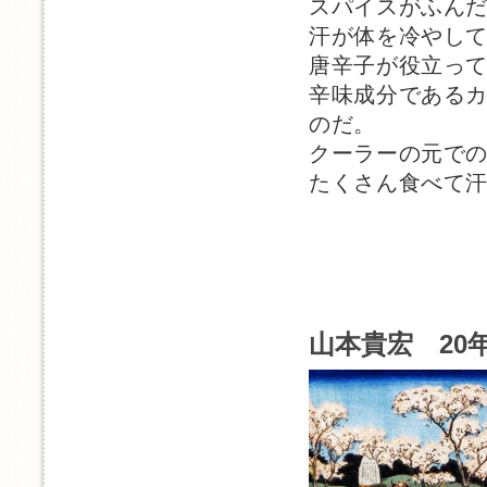
スパイスがふん
汗が体を冷やし
唐辛子が役立っ
辛味成分である
のだ。
クーラーの元で
たくさん食べて
山本貴宏 20年