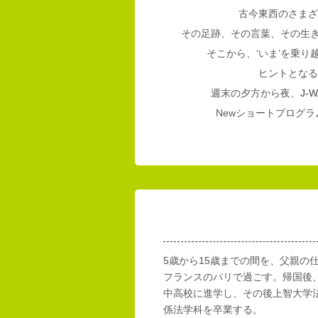
古今東西のさまざ
その足跡、その言葉、その生
そこから、‘いま’を乗
ヒントとなる
週末の夕方から夜、
J-W
Newショートプログラム
5歳から15歳までの間を、父親の
フランスのパリで過ごす。帰国後
中高校に進学し、その後上智大学
係法学科を卒業する。