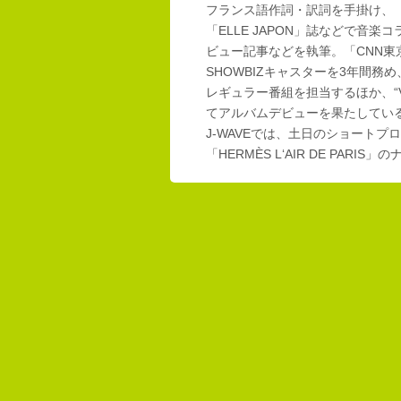
フランス語作詞・訳詞を手掛け、「E
「ELLE JAPON」誌などで音楽
ビュー記事などを執筆。「CNN東
SHOWBIZキャスターを3年間務め
レギュラー番組を担当するほか、“Vi
てアルバムデビューを果たしてい
J-WAVEでは、土日のショートプロ
「HERMÈS L‘AIR DE PAR