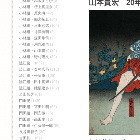
山本貴宏 20年
小林組・高阪まどか
(8)
小林組・檀上真里奈
(4)
小林組・原央海
(42)
小林組・四宮拓真
(34)
小林組・河田紗弥
(104)
小林組・得津有明
(2)
小林組・森田隼司
(2)
小林組・用丸雅也
(1)
小林組・山本貴宏
(34)
小林組・野村隆文
(32)
澁江俊一
(667)
澁江組・奥村広乃
(113)
澁江組・松岡康
(106)
澁江組・田中真輝
(101)
澁江組・磯部建多
(102)
道山智之
(61)
門田陽
(189)
門田組・宮田知明
(63)
門田組・岡安徹
(26)
門田組・高田麦
(12)
門田組・伊藤健一郎
(86)
長谷川智子
(30)
古田彰一
(57)