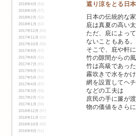
遮り涼をとる日
2018年4月
(63)
2018年3月
(57)
日本の伝統的な
2018年2月
(52)
庇は真夏の高い
2018年1月
(52)
2017年12月
(63)
ただ、庇によっ
2017年11月
(52)
ないこともある
2017年10月
(55)
そこで、庇や軒
2017年9月
(57)
竹の隙間からの
2017年8月
(52)
2017年7月
(65)
竹は高級であっ
2017年6月
(52)
霧吹きで水をか
2017年5月
(52)
網を設置してヘ
2017年4月
(67)
などの工夫は
2017年3月
(55)
庶民の手に簾が
2017年2月
(53)
2017年1月
(59)
物の価値をさら
2016年12月
(57)
2016年11月
(52)
2016年10月
(65)
2016年9月
(51)