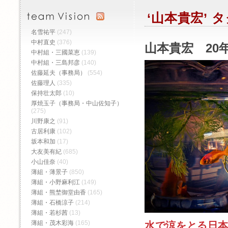
‘山本貴宏’
名雪祐平
(247)
中村直史
(376)
山本貴宏 20年
中村組・三國菜恵
(139)
中村組・三島邦彦
(140)
佐藤延夫（事務局）
(554)
佐藤理人
(335)
保持壮太郎
(10)
厚焼玉子（事務局・中山佐知子）
(275)
川野康之
(91)
古居利康
(102)
坂本和加
(17)
大友美有紀
(685)
小山佳奈
(40)
薄組・薄景子
(850)
薄組・小野麻利江
(149)
薄組・熊埜御堂由香
(165)
薄組・石橋涼子
(214)
薄組・若杉茜
(13)
薄組・茂木彩海
(165)
水で涼をとる日