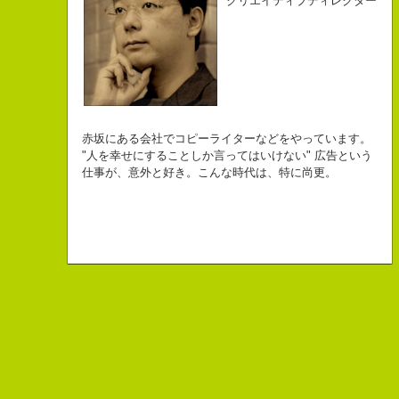
クリエイティブディレクター
クリエイティブディレクター
自己紹介ジェネレーターというサイトがある。試しにやってみた。
チームVision 事務局長
なにがしか書いていられるしごとはとっても
長崎県五島市出身
Copy writer
初対面の人によく言われる。
赤坂にある会社でコピーライターなどをやっています。
幸せでとっても怖いですが、きょうもなんとか幸せに
３６歳
10周年キャンペーン中です。
「きれいな名前ですね」
"人を幸せにすることしか言ってはいけない" 広告という
こんちゃっ保持壮太郎っていいます。
生きられてる私は幸せなのかもしれません。
「五島列島はよいところです。
こう返す。「ええ、名前だけは」
仕事が、意外と好き。こんな時代は、特に尚更。
皆からは「保持壮太郎ピーナッツ」って呼ばれてるよ。
なぜかって言うと前にピーナッツを皆に一粒ずつあげたからだよ。
みなさん一度お出かけください。」
beacon communications 勤務
すると、初対面の人が笑ってくれる。
なぜか、皆は喜んでなかったけどね。
ちょっと、気持ちフクザツであるのだが。
ピーナッツ最高！落花生なんて呼ぶなっつーの
バカだけどたぶんいいヤツだ。もっとこんな感じの人になりたい。