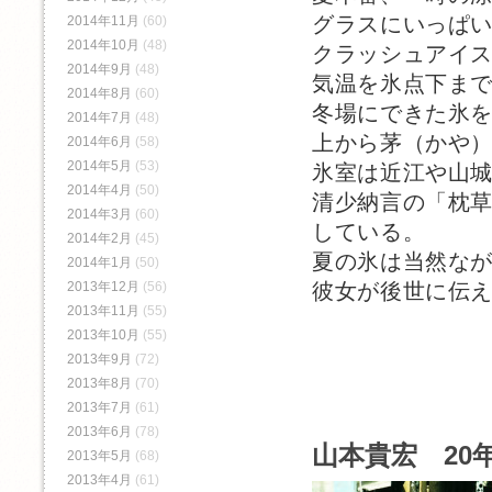
グラスにいっぱ
2014年11月
(60)
2014年10月
(48)
クラッシュアイ
2014年9月
(48)
気温を氷点下ま
2014年8月
(60)
冬場にできた氷
2014年7月
(48)
上から茅（かや
2014年6月
(58)
2014年5月
(53)
氷室は近江や山
2014年4月
(50)
清少納言の「枕
2014年3月
(60)
している。
2014年2月
(45)
夏の氷は当然な
2014年1月
(50)
2013年12月
(56)
彼女が後世に伝
2013年11月
(55)
2013年10月
(55)
2013年9月
(72)
2013年8月
(70)
2013年7月
(61)
2013年6月
(78)
山本貴宏 20年
2013年5月
(68)
2013年4月
(61)