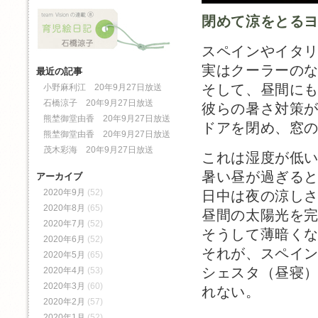
閉めて涼をとる
スペインやイタ
実はクーラーの
最近の記事
そして、昼間に
小野麻利江 20年9月27日放送
石橋涼子 20年9月27日放送
彼らの暑さ対策
熊埜御堂由香 20年9月27日放送
ドアを閉め、窓
熊埜御堂由香 20年9月27日放送
茂木彩海 20年9月27日放送
これは湿度が低
暑い昼が過ぎる
アーカイブ
2020年9月
(52)
日中は夜の涼し
2020年8月
(65)
昼間の太陽光を
2020年7月
(52)
そうして薄暗く
2020年6月
(52)
それが、スペイ
2020年5月
(65)
シェスタ（昼寝
2020年4月
(53)
2020年3月
(60)
れない。
2020年2月
(57)
2020年1月
(52)