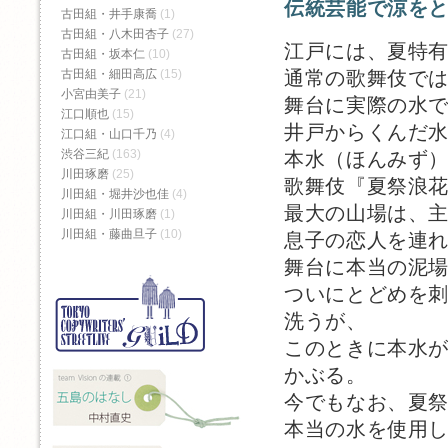
伝統芸能で涼を
古田組・井手康喬
(1)
古田組・八木田杏子
(27)
江戸には、夏特
古田組・坂本仁
(10)
通常の歌舞伎で
古田組・細田高広
(15)
小宮由美子
(21)
舞台に実際の水
江口順也
(15)
井戸からくんだ
江口組・山口千乃
(4)
渋谷三紀
(163)
本水（ほんみず
川田琢磨
(25)
歌舞伎『夏祭浪
川田組・堀井沙也佳
(4)
最大の山場は、
川田組・川田琢磨
(1)
川田組・藤曲旦子
(10)
息子の恋人を連
舞台に本当の泥
ついにとどめを
洗うが、
このときに本水
かぶる。
今でもなお、夏
本当の水を使用