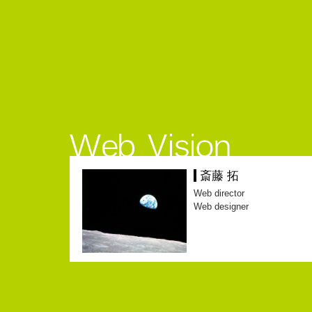
斎藤 拓
Web director
Web designer