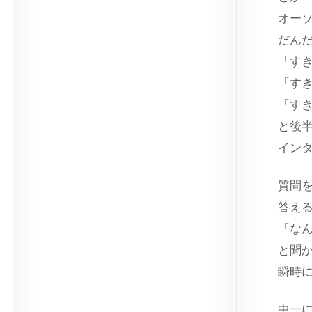
オー
だん
「す
「す
「す
と後
イン
質問
答え
「な
と聞
瞬時
中一