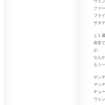
ウェ
ファ
フラ
サタ
と１
発音
が、
なん
もう
サン
マン
チュ
ウェ