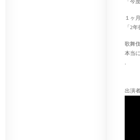
「今度
１ヶ
「2
歌舞
本当
.
出演