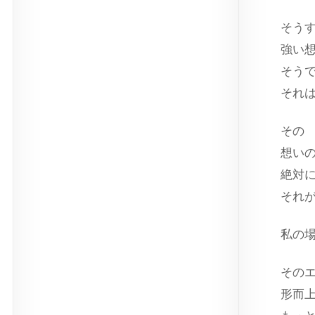
そう
強い
そう
それ
その
想い
絶対
それ
私の
その
形而