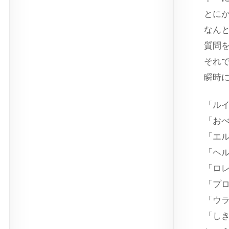
とに
なん
質問
それ
瞬時
「ル
「お
「エ
「ヘ
「ロ
「プ
「ウ
「し