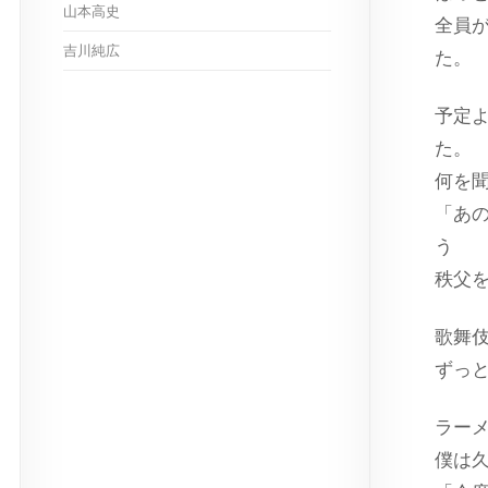
山本高史
全員が
吉川純広
た。
予定
た。
何を
「あ
う
秩父
歌舞
ずっ
ラーメン
僕は