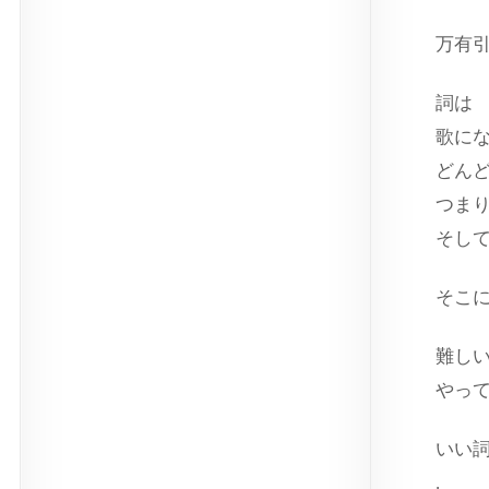
万有
詞は
歌に
どん
つま
そし
そこ
難し
やっ
いい
.