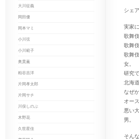
大川征義
シェ
岡田優
実家
岡本マミ
歌舞
小川弦
歌舞
小川範子
歌舞
奥貫薫
女。
粕谷吉洋
研究
北海
片岡孝太郎
なぜ
片岡サチ
オー
川俣しのぶ
悪い
木野花
男。
久世星佳
そん