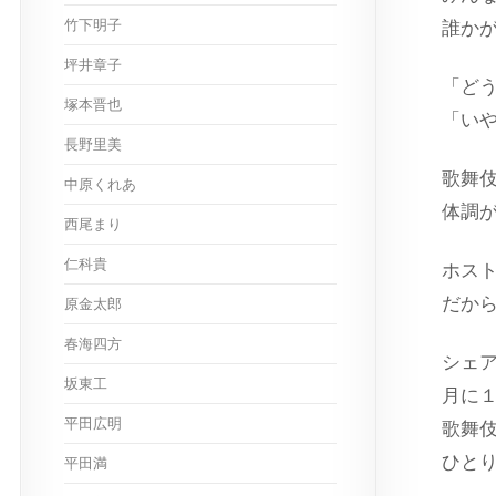
竹下明子
誰か
坪井章子
「ど
塚本晋也
「い
長野里美
歌舞
中原くれあ
体調
西尾まり
仁科貴
ホス
だか
原金太郎
春海四方
シェ
坂東工
月に
平田広明
歌舞
ひと
平田満