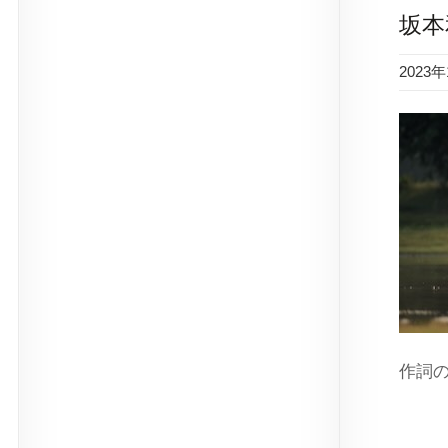
坂本
2023
作詞
ス