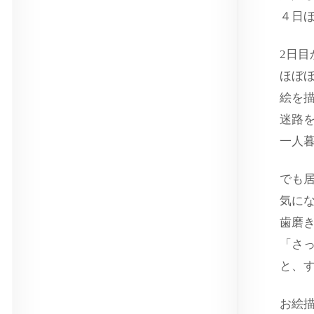
４日
2日目
ほぼ
絵を
迷路
一人
でも
気に
歯磨
「さ
と、
お絵