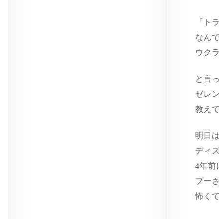
「ト
なん
ウク
と言
ゼレ
教え
明日
ディ
4年前
プー
怖く