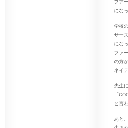
フア
にな
学校
サー
にな
ファ
の方
ネイ
先生
「GO
と言
あと
生ま