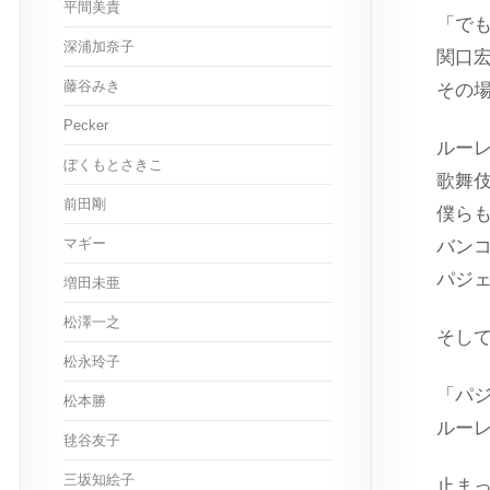
平間美貴
「で
深浦加奈子
関口
藤谷みき
その
Pecker
ルー
ぼくもとさきこ
歌舞
前田剛
僕ら
マギー
バン
パジ
増田未亜
松澤一之
そし
松永玲子
「パ
松本勝
ルー
毬谷友子
三坂知絵子
止ま