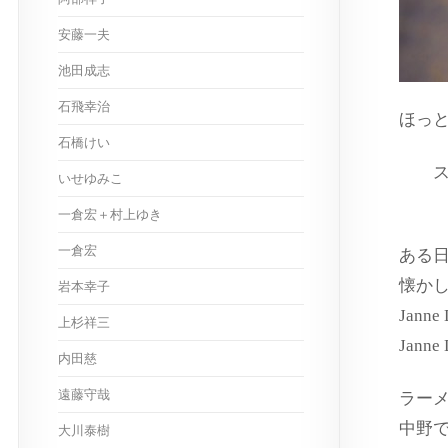
安藤一夫
池田成志
石飛幸治
ほっ
石橋けい
ス
いせゆみこ
出
一倉宏＋村上ゆき
一倉宏
ある
懐か
岩本幸子
Jan
上杉祥三
Jan
内田慈
遠藤守哉
ラー
中野
大川泰樹