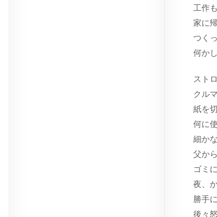
工作
家に
つく
何か
スト
クル
紙を
何に
細か
父か
ゴミ
夜、
勝手
後々