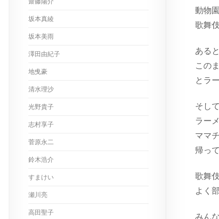
齋藤陽介
動物
坂本真綾
歌舞
坂本美雨
ある
澤田由紀子
この
地曵豪
とラ
清水理沙
そし
光野貴子
ラー
志村享子
ママ
菅原永二
帰っ
鈴木浩介
歌舞伎町
すまけい
よく
瀬川亮
高田聖子
みん