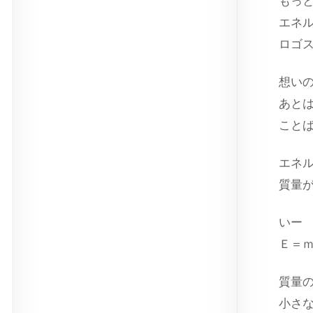
もっ
エネ
ロゴ
想い
あと
こと
エネ
質量
いー
Ｅ＝ｍ
質量
小さ