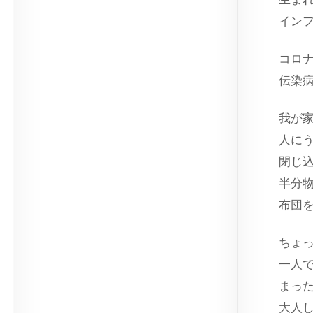
イン
コロ
伝染
我が
人に
閉じ
半分
布団
ちょ
一人
まっ
大人