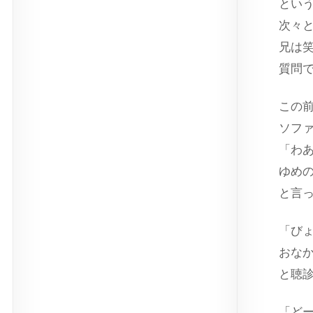
とい
次々
兄は
質問
この
ソフ
「わ
ゆめ
と言
「び
おな
と聴
「ど