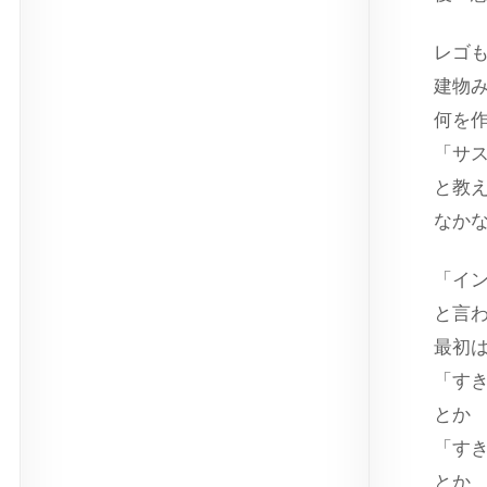
レゴ
建物
何を
「サ
と教
なか
「イ
と言
最初
「す
とか
「す
とか