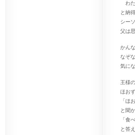
わた
と納
シー
父は
かん
なぞ
気に
王様
ほお
「ほ
と聞
「食
と答