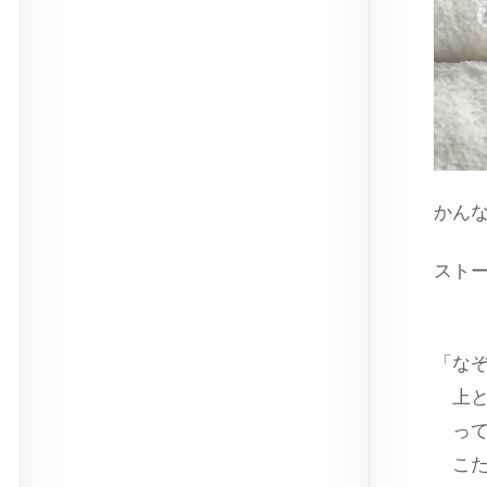
かん
スト
「な
上と
って
こた