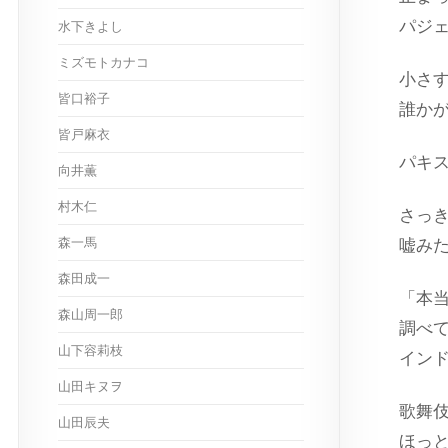
パジ
水下きよし
ミズモトカナコ
小さ
皆口裕子
誰か
皆戸麻衣
パキ
向井薫
村木仁
さっ
森一馬
嘘み
森田成一
「本
森山周一郎
調べ
山下容莉枝
イン
山田キヌヲ
歌舞
山田辰夫
ほっ