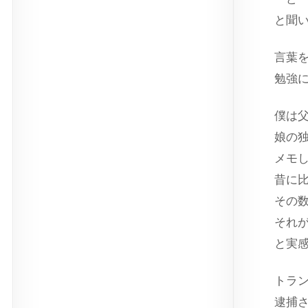
と聞
言葉
勉強
僕は
娘の
メモ
昔に
その
それ
と実
トラ
逮捕