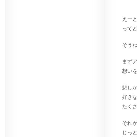
出
えー
って
そう
まず
想い
悲し
好き
たく
それ
じっ