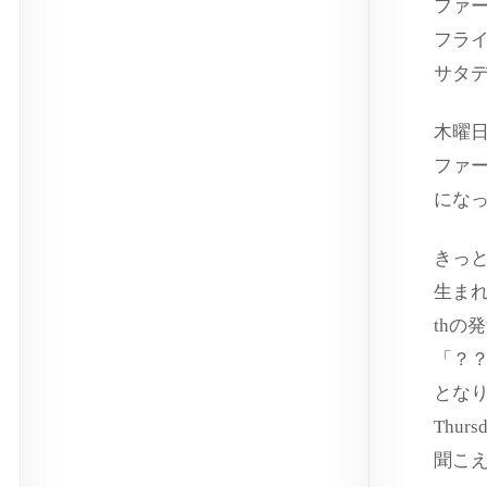
ファ
フラ
サタ
木曜
ファ
にな
きっ
生ま
thの
「？
とな
Thurs
聞こ