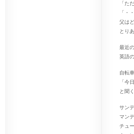
「た
「・
父は
とり
最近
英語
自転
「今
と聞
サン
マン
チュ