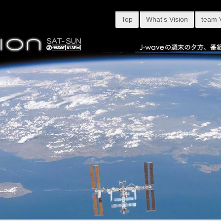
Top
What's Vision
team 