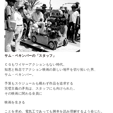
SESC São Paulo
サム・ペキンパーの「スタッフ」
ＣＧもワイヤーアクションもない時代。
知恵と執念でアクション映画の新しい地平を切り拓いた男、
サム・ペキンパー。
予算もスケジュールも構わず作品を追求する
完璧主義の矛先は、スタッフにも向けられた。
その映画に関わる全員に
映画を生きる
ことを求め、電気工であっても脚本を読み理解するよう命じた。