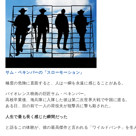
jrmyst
サム・ペキンパーの「スローモーション」
極度の危険に直面すると、人は一瞬を永遠に感じることがある。
バイオレンス映画の巨匠サム・ペキンパー。
高校卒業後、海兵隊に入隊した彼は第二次世界大戦で中国に渡る。
ある日、目の前で一人の荷役夫が狙撃兵に撃ち殺された。
人生で最も長く感じた瞬間だった
と語るこの体験が、彼の最高傑作と言われる「ワイルドバンチ」を生