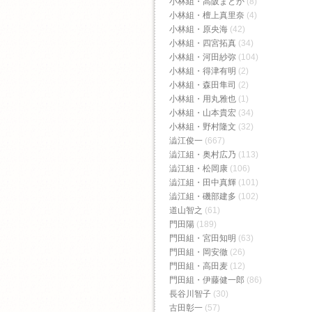
小林組・高阪まどか
(8)
小林組・檀上真里奈
(4)
小林組・原央海
(42)
小林組・四宮拓真
(34)
小林組・河田紗弥
(104)
小林組・得津有明
(2)
小林組・森田隼司
(2)
小林組・用丸雅也
(1)
小林組・山本貴宏
(34)
小林組・野村隆文
(32)
澁江俊一
(667)
澁江組・奥村広乃
(113)
澁江組・松岡康
(106)
澁江組・田中真輝
(101)
澁江組・磯部建多
(102)
道山智之
(61)
門田陽
(189)
門田組・宮田知明
(63)
門田組・岡安徹
(26)
門田組・高田麦
(12)
門田組・伊藤健一郎
(86)
長谷川智子
(30)
古田彰一
(57)