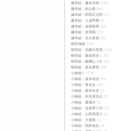
藤本組・藤本宗将
(320)
藤本組・村山覚
(84)
藤本組・阿部広太郎
(27)
藤本組・上遠野茜
(9)
藤本組・福宿桃香‬
(43)
藤本組・仲澤南
(23)
藤本組・永久眞規
(26)
蛭田瑞穂
(676)
蛭田組・佐藤日登美
(113)
蛭田組・森由里佳
(176)
蛭田組・飯國なつき
(52)
蛭田組・星合摩美
(49)
小林慎一
(420)
小林組・坂本弥光
(24)
小林組・東未歩
(18)
小林組・新井奈央
(4)
小林組・伊豆原浩太
(8)
小林組・廣瀬大
(8)
小林組・波多野三代
(12)
小林組・山田英理人
(4)
小林組・大瀧篤
(4)
小林組・阿部友紀
(8)