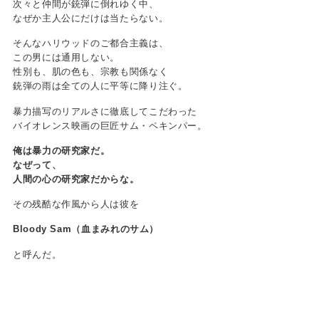
次々と仲間が銃弾に倒れゆく中、
なぜか主人公にだけは当たらない。
そんなハリウッドのご都合主義は、
この男には通用しない。
性別も、肌の色も、宗教も関係なく
銃弾の雨は全ての人に平等に降り注ぐ。
暴力描写のリアルさに徹底してこだわった
バイオレンス映画の巨匠サム・ペキンパー。
俺は暴力の研究家だ。
なぜって、
人間の心の研究家だからな。
その残酷な作風から人は彼を
Bloody Sam（血まみれのサム）
と呼んだ。