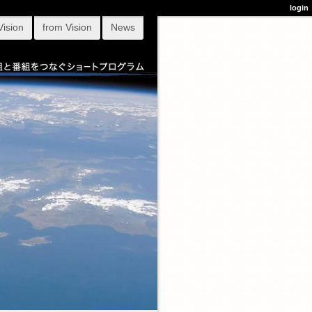
login
Vision
from Vision
News