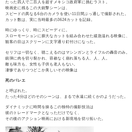
たった四人で二百人を超すメキシコ政府軍に挑むラスト。
映画史に残るこの大銃撃シーンは、
スピードの異なる6台のカメラを使い11日間ぶっ通しで撮影された。
カット数は、実に当時最多の3624カットを記録。
時にゆっくり、時にスピーディに。
スローモーションに膨大なカットを組み合わせた緩急溢れる映像に、
観客の目はスクリーンに文字通り釘付けになった。
セリフは一切なく、聴こえるのはマシンガンとライフルの轟音のみ。
銃弾に肉を切り裂かれ、容赦なく崩れ落ちる人、人、人。
敵も味方も、女性も子供も老人もない。
凄惨でありつつどこか美しいその映像は
死のバレエ
と呼ばれた。
たった4分ほどのそのシーンは、まるで永遠に続くかのようだった。
ダイナミックに時間を操るこの独特の撮影技法は
彼のトレードマークとなっただけでなく、
その後のアクション映画における新境地を切り拓いた。