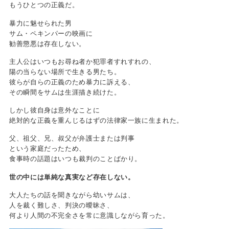
もうひとつの正義だ。
暴力に魅せられた男
サム・ペキンパーの映画に
勧善懲悪は存在しない。
主人公はいつもお尋ね者か犯罪者すれすれの、
陽の当らない場所で生きる男たち。
彼らが自らの正義のため暴力に訴える、
その瞬間をサムは生涯描き続けた。
しかし彼自身は意外なことに
絶対的な正義を重んじるはずの法律家一族に生まれた。
父、祖父、兄、叔父が弁護士または判事
という家庭だったため、
食事時の話題はいつも裁判のことばかり。
世の中には単純な真実など存在しない。
大人たちの話を聞きながら幼いサムは、
人を裁く難しさ、判決の曖昧さ、
何より人間の不完全さを常に意識しながら育った。