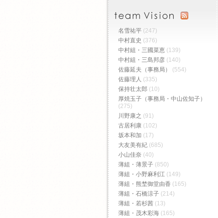
名雪祐平
(247)
中村直史
(376)
中村組・三國菜恵
(139)
中村組・三島邦彦
(140)
佐藤延夫（事務局）
(554)
佐藤理人
(335)
保持壮太郎
(10)
厚焼玉子（事務局・中山佐知子）
(275)
川野康之
(91)
古居利康
(102)
坂本和加
(17)
大友美有紀
(685)
小山佳奈
(40)
薄組・薄景子
(850)
薄組・小野麻利江
(149)
薄組・熊埜御堂由香
(165)
薄組・石橋涼子
(214)
薄組・若杉茜
(13)
薄組・茂木彩海
(165)