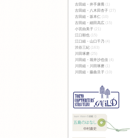
古田組・井手康喬
(1)
古田組・八木田杏子
(27)
古田組・坂本仁
(10)
古田組・細田高広
(15)
小宮由美子
(21)
江口順也
(15)
江口組・山口千乃
(4)
渋谷三紀
(163)
川田琢磨
(25)
川田組・堀井沙也佳
(4)
川田組・川田琢磨
(1)
川田組・藤曲旦子
(10)